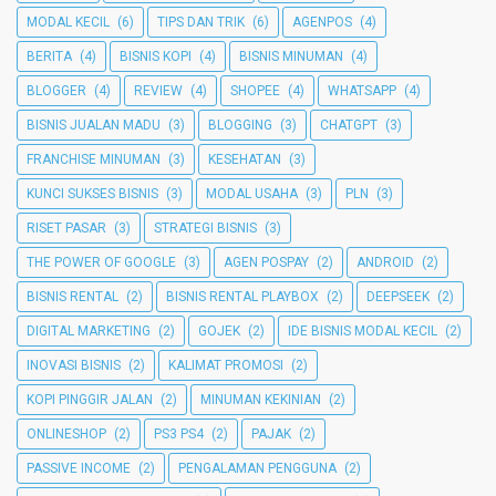
MODAL KECIL
(6)
TIPS DAN TRIK
(6)
AGENPOS
(4)
BERITA
(4)
BISNIS KOPI
(4)
BISNIS MINUMAN
(4)
BLOGGER
(4)
REVIEW
(4)
SHOPEE
(4)
WHATSAPP
(4)
BISNIS JUALAN MADU
(3)
BLOGGING
(3)
CHATGPT
(3)
FRANCHISE MINUMAN
(3)
KESEHATAN
(3)
KUNCI SUKSES BISNIS
(3)
MODAL USAHA
(3)
PLN
(3)
RISET PASAR
(3)
STRATEGI BISNIS
(3)
THE POWER OF GOOGLE
(3)
AGEN POSPAY
(2)
ANDROID
(2)
BISNIS RENTAL
(2)
BISNIS RENTAL PLAYBOX
(2)
DEEPSEEK
(2)
DIGITAL MARKETING
(2)
GOJEK
(2)
IDE BISNIS MODAL KECIL
(2)
INOVASI BISNIS
(2)
KALIMAT PROMOSI
(2)
KOPI PINGGIR JALAN
(2)
MINUMAN KEKINIAN
(2)
ONLINESHOP
(2)
PS3 PS4
(2)
PAJAK
(2)
PASSIVE INCOME
(2)
PENGALAMAN PENGGUNA
(2)