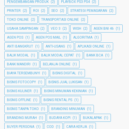
PENGEMBANGAN PRODUK
(2)
PLAYBOX PS3 PS4
(2)
PRINTER
(2)
ROI
(2)
SEO
(2)
STRATEGI PEMASARAN
(2)
TOKO ONLINE
(2)
TRANSPORTASI ONLINE
(2)
USAHA SAMPINGAN
(2)
VEO 3
(2)
WISH
(2)
AGEN BNI 46
(1)
AGEN POS
(1)
AGEN POS MAIL
(1)
ALGORITMA
(1)
ANTI BANGKRUT
(1)
ANTI-USANG
(1)
APLIKASI ONLINE
(1)
BALIK MODAL
(1)
BALIK MODAL CEPAT
(1)
BANK BCA
(1)
BANK MANDIRI
(1)
BELANJA ONLINE
(1)
BIAYA TERSEMBUNYI
(1)
BISNIS DIGITAL
(1)
BISNIS FOTOCOPY
(1)
BISNIS JUAL LUKISAN
(1)
BISNIS KULINER
(1)
BISNIS MINUMAN KEKINIAN
(1)
BISNIS OFFLINE
(1)
BISNIS RENTAL PS
(1)
BISNIS TANPA TOKO
(1)
BRANDING MINUMAN
(1)
BRANDING MURAH
(1)
BUDAYA KOPI
(1)
BUKALAPAK
(1)
BUYER PERSONA
(1)
COD
(1)
CARA KERJA
(1)