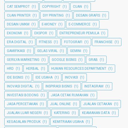
CAT SEMPROT
(1)
COPYRIGHT
(1)
CUAN
(1)
CUAN PRINTER
(1)
DIY PRINTING
(1)
DESAIN GRAFIS
(1)
DESAIN UMKM
(1)
E-MONEY
(1)
E-COMMERCE
(1)
EKONOMI
(1)
EKSPOR
(1)
ENTREPRENEUR PEMULA
(1)
ERA DIGITAL
(1)
FITNESS
(1)
FOTOGRAFI
(1)
FRANCHISE
(1)
GAMIFIKASI
(1)
GELAS VIRAL
(1)
GEMINI
(1)
GERILYA MARKETING
(1)
GOOGLE BISNIS
(1)
GRAB
(1)
HRD
(1)
HERBAL
(1)
HUMAN RESOURCES DEPARTMENT
(1)
IDE BISNIS
(1)
IDE USAHA
(1)
INOVASI
(1)
INOVASI DIGITAL
(1)
INSPIRASI BISNIS
(1)
INSTAGRAM
(1)
INVESTASI BODONG
(1)
JASA CETAK RUMAHAN
(1)
JASA PERCETAKAN
(1)
JUAL ONLINE
(1)
JUALAN CETAKAN
(1)
JUALAN LUAR NEGERI
(1)
KATERING
(1)
KEAMANAN DATA
(1)
KEGAGALAN PRODUK
(1)
KEMITRAAN USAHA
(1)