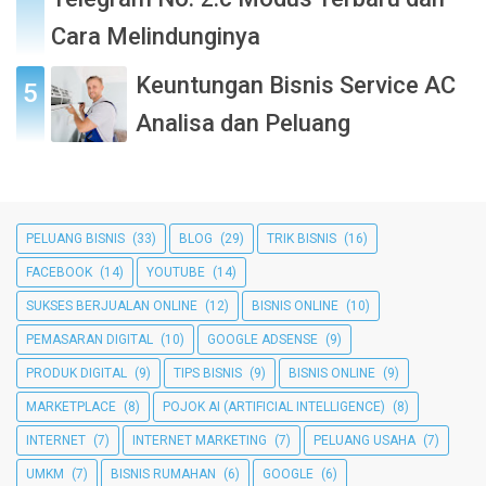
Cara Melindunginya
Keuntungan Bisnis Service AC
Analisa dan Peluang
PELUANG BISNIS
(33)
BLOG
(29)
TRIK BISNIS
(16)
FACEBOOK
(14)
YOUTUBE
(14)
SUKSES BERJUALAN ONLINE
(12)
BISNIS ONLINE
(10)
PEMASARAN DIGITAL
(10)
GOOGLE ADSENSE
(9)
PRODUK DIGITAL
(9)
TIPS BISNIS
(9)
BISNIS ONLINE
(9)
MARKETPLACE
(8)
POJOK AI (ARTIFICIAL INTELLIGENCE)
(8)
INTERNET
(7)
INTERNET MARKETING
(7)
PELUANG USAHA
(7)
UMKM
(7)
BISNIS RUMAHAN
(6)
GOOGLE
(6)