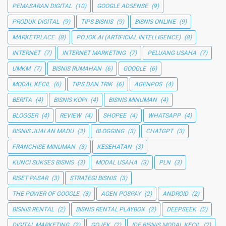
PEMASARAN DIGITAL
(10)
GOOGLE ADSENSE
(9)
PRODUK DIGITAL
(9)
TIPS BISNIS
(9)
BISNIS ONLINE
(9)
MARKETPLACE
(8)
POJOK AI (ARTIFICIAL INTELLIGENCE)
(8)
INTERNET
(7)
INTERNET MARKETING
(7)
PELUANG USAHA
(7)
UMKM
(7)
BISNIS RUMAHAN
(6)
GOOGLE
(6)
MODAL KECIL
(6)
TIPS DAN TRIK
(6)
AGENPOS
(4)
BERITA
(4)
BISNIS KOPI
(4)
BISNIS MINUMAN
(4)
BLOGGER
(4)
REVIEW
(4)
SHOPEE
(4)
WHATSAPP
(4)
BISNIS JUALAN MADU
(3)
BLOGGING
(3)
CHATGPT
(3)
FRANCHISE MINUMAN
(3)
KESEHATAN
(3)
KUNCI SUKSES BISNIS
(3)
MODAL USAHA
(3)
PLN
(3)
RISET PASAR
(3)
STRATEGI BISNIS
(3)
THE POWER OF GOOGLE
(3)
AGEN POSPAY
(2)
ANDROID
(2)
BISNIS RENTAL
(2)
BISNIS RENTAL PLAYBOX
(2)
DEEPSEEK
(2)
DIGITAL MARKETING
(2)
GOJEK
(2)
IDE BISNIS MODAL KECIL
(2)