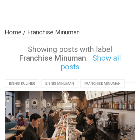
Home
/
Franchise Minuman
Showing posts with label
Franchise Minuman
.
Show all
posts
BISNIS KULINER
BISNIS MINUMAN
FRANCHISE MINUMAN
INOVASI BISNIS
MANAJEMEN BISNIS
MINUMAN KEKINIAN
MODAL BISNIS
PEMASARAN DIGITAL
STRATEGI BISNIS
TIPS BISNIS