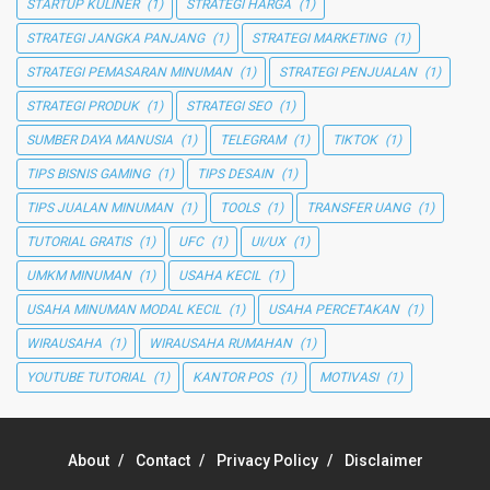
STARTUP KULINER
(1)
STRATEGI HARGA
(1)
STRATEGI JANGKA PANJANG
(1)
STRATEGI MARKETING
(1)
STRATEGI PEMASARAN MINUMAN
(1)
STRATEGI PENJUALAN
(1)
STRATEGI PRODUK
(1)
STRATEGI SEO
(1)
SUMBER DAYA MANUSIA
(1)
TELEGRAM
(1)
TIKTOK
(1)
TIPS BISNIS GAMING
(1)
TIPS DESAIN
(1)
TIPS JUALAN MINUMAN
(1)
TOOLS
(1)
TRANSFER UANG
(1)
TUTORIAL GRATIS
(1)
UFC
(1)
UI/UX
(1)
UMKM MINUMAN
(1)
USAHA KECIL
(1)
USAHA MINUMAN MODAL KECIL
(1)
USAHA PERCETAKAN
(1)
WIRAUSAHA
(1)
WIRAUSAHA RUMAHAN
(1)
YOUTUBE TUTORIAL
(1)
KANTOR POS
(1)
MOTIVASI
(1)
About
Contact
Privacy Policy
Disclaimer