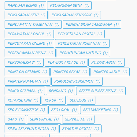
PANDUAN BISNIS
(1)
PELANGGAN SETIA
(1)
PEMASARAN SENI
(1)
PEMASARAN SENSORIK
(1)
PENDAPATAN TAMBAHAN
(1)
PENGHASILAN TAMBAHAN
(1)
PERAWATAN KONSOL
(1)
PERCETAKAN DIGITAL
(1)
PERCETAKAN ONLINE
(1)
PERCETAKAN RUMAHAN
(1)
PERENCANAAN BISNIS
(1)
PERHITUNGAN UNTUNG
(1)
PERSONALISASI
(1)
PLAYBOX ARCADE
(1)
POSPAY AGEN
(1)
PRINT ON DEMAND
(1)
PRINTER BEKAS
(1)
PRINTER JADUL
(1)
PRINTER RUMAHAN
(1)
PSIKOLOGI KONSUMEN
(1)
PSIKOLOGI RASA
(1)
RENDANG
(1)
RESEP SUKSES BISNIS
(1)
RETARGETING
(1)
ROKOK
(1)
SEO BLOG
(1)
SEO E-COMMERCE
(1)
SEO LOKAL
(1)
SEO MARKETING
(1)
SAAS
(1)
SENI DIGITAL
(1)
SERVICE AC
(1)
SIMULASI KEUNTUNGAN
(1)
STARTUP DIGITAL
(1)