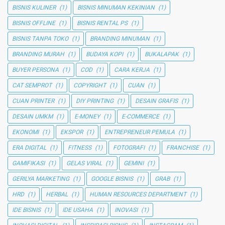
BISNIS KULINER
(1)
BISNIS MINUMAN KEKINIAN
(1)
BISNIS OFFLINE
(1)
BISNIS RENTAL PS
(1)
BISNIS TANPA TOKO
(1)
BRANDING MINUMAN
(1)
BRANDING MURAH
(1)
BUDAYA KOPI
(1)
BUKALAPAK
(1)
BUYER PERSONA
(1)
COD
(1)
CARA KERJA
(1)
CAT SEMPROT
(1)
COPYRIGHT
(1)
CUAN
(1)
CUAN PRINTER
(1)
DIY PRINTING
(1)
DESAIN GRAFIS
(1)
DESAIN UMKM
(1)
E-MONEY
(1)
E-COMMERCE
(1)
EKONOMI
(1)
EKSPOR
(1)
ENTREPRENEUR PEMULA
(1)
ERA DIGITAL
(1)
FITNESS
(1)
FOTOGRAFI
(1)
FRANCHISE
(1)
GAMIFIKASI
(1)
GELAS VIRAL
(1)
GEMINI
(1)
GERILYA MARKETING
(1)
GOOGLE BISNIS
(1)
GRAB
(1)
HRD
(1)
HERBAL
(1)
HUMAN RESOURCES DEPARTMENT
(1)
IDE BISNIS
(1)
IDE USAHA
(1)
INOVASI
(1)