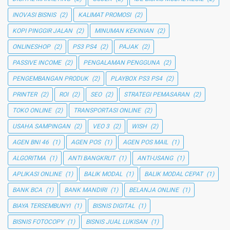
INOVASI BISNIS
(2)
KALIMAT PROMOSI
(2)
KOPI PINGGIR JALAN
(2)
MINUMAN KEKINIAN
(2)
ONLINESHOP
(2)
PS3 PS4
(2)
PAJAK
(2)
PASSIVE INCOME
(2)
PENGALAMAN PENGGUNA
(2)
PENGEMBANGAN PRODUK
(2)
PLAYBOX PS3 PS4
(2)
PRINTER
(2)
ROI
(2)
SEO
(2)
STRATEGI PEMASARAN
(2)
TOKO ONLINE
(2)
TRANSPORTASI ONLINE
(2)
USAHA SAMPINGAN
(2)
VEO 3
(2)
WISH
(2)
AGEN BNI 46
(1)
AGEN POS
(1)
AGEN POS MAIL
(1)
ALGORITMA
(1)
ANTI BANGKRUT
(1)
ANTI-USANG
(1)
APLIKASI ONLINE
(1)
BALIK MODAL
(1)
BALIK MODAL CEPAT
(1)
BANK BCA
(1)
BANK MANDIRI
(1)
BELANJA ONLINE
(1)
BIAYA TERSEMBUNYI
(1)
BISNIS DIGITAL
(1)
BISNIS FOTOCOPY
(1)
BISNIS JUAL LUKISAN
(1)