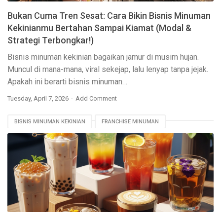
Bukan Cuma Tren Sesat: Cara Bikin Bisnis Minuman
Kekinianmu Bertahan Sampai Kiamat (Modal &
Strategi Terbongkar!)
Bisnis minuman kekinian bagaikan jamur di musim hujan.
Muncul di mana-mana, viral sekejap, lalu lenyap tanpa jejak.
Apakah ini berarti bisnis minuman…
Tuesday, April 7, 2026
Add Comment
BISNIS MINUMAN KEKINIAN
FRANCHISE MINUMAN
RESEP SUKSES BISNIS
STRATEGI PEMASARAN MINUMAN
TIPS JUALAN MINUMAN
UMKM MINUMAN
USAHA MINUMAN MODAL KECIL