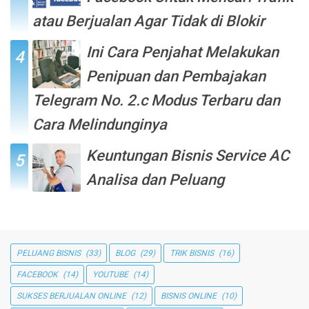
atau Berjualan Agar Tidak di Blokir
Ini Cara Penjahat Melakukan
Penipuan dan Pembajakan
Telegram No. 2.c Modus Terbaru dan
Cara Melindunginya
Keuntungan Bisnis Service AC
Analisa dan Peluang
PELUANG BISNIS
(33)
BLOG
(29)
TRIK BISNIS
(16)
FACEBOOK
(14)
YOUTUBE
(14)
SUKSES BERJUALAN ONLINE
(12)
BISNIS ONLINE
(10)