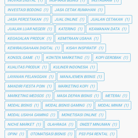
INOVASI DIGITAL
(1)
INSPIRASI BISNIS
(1)
INSTAGRAM
(1)
INVESTASI BODONG
(1)
JASA CETAK RUMAHAN
(1)
JASA PERCETAKAN
(1)
JUAL ONLINE
(1)
JUALAN CETAKAN
(1)
JUALAN LUAR NEGERI
(1)
KATERING
(1)
KEAMANAN DATA
(1)
KEGAGALAN PRODUK
(1)
KEMITRAAN USAHA
(1)
KEWIRAUSAHAAN DIGITAL
(1)
KISAH INSPIRATIF
(1)
KONSOL GAME
(1)
KONTEN MARKETING
(1)
KOPI GEROBAK
(1)
KUALITAS PRODUK
(1)
KULINER INDONESIA
(1)
LAYANAN PELANGGAN
(1)
MANAJEMEN BISNIS
(1)
MANDIRI FIESTA POIN
(1)
MARKETING KOPI
(1)
MARKETING MEDSOS
(1)
MASA DEPAN BISNIS
(1)
METERAI
(1)
MODAL BISNIS
(1)
MODAL BISNIS GAMING
(1)
MODAL MINIM
(1)
MODAL USAHA GAMING
(1)
MONETISASI ONLINE
(1)
NICHE MARKET
(1)
OLAHRAGA
(1)
OMZET MINUMAN
(1)
OPINI
(1)
OTOMATISASI BISNIS
(1)
PS3 PS4 RENTAL
(1)