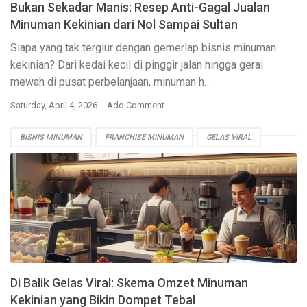
Bukan Sekadar Manis: Resep Anti-Gagal Jualan
Minuman Kekinian dari Nol Sampai Sultan
Siapa yang tak tergiur dengan gemerlap bisnis minuman
kekinian? Dari kedai kecil di pinggir jalan hingga gerai
mewah di pusat perbelanjaan, minuman
h…
Saturday, April 4, 2026
Add Comment
BISNIS MINUMAN
FRANCHISE MINUMAN
GELAS VIRAL
MINUMAN KEKINIAN
OMZET MINUMAN
TIPS BISNIS
Di Balik Gelas Viral: Skema Omzet Minuman
Kekinian yang Bikin Dompet Tebal