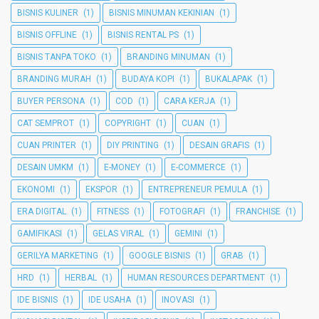
BISNIS KULINER
(1)
BISNIS MINUMAN KEKINIAN
(1)
BISNIS OFFLINE
(1)
BISNIS RENTAL PS
(1)
BISNIS TANPA TOKO
(1)
BRANDING MINUMAN
(1)
BRANDING MURAH
(1)
BUDAYA KOPI
(1)
BUKALAPAK
(1)
BUYER PERSONA
(1)
COD
(1)
CARA KERJA
(1)
CAT SEMPROT
(1)
COPYRIGHT
(1)
CUAN
(1)
CUAN PRINTER
(1)
DIY PRINTING
(1)
DESAIN GRAFIS
(1)
DESAIN UMKM
(1)
E-MONEY
(1)
E-COMMERCE
(1)
EKONOMI
(1)
EKSPOR
(1)
ENTREPRENEUR PEMULA
(1)
ERA DIGITAL
(1)
FITNESS
(1)
FOTOGRAFI
(1)
FRANCHISE
(1)
GAMIFIKASI
(1)
GELAS VIRAL
(1)
GEMINI
(1)
GERILYA MARKETING
(1)
GOOGLE BISNIS
(1)
GRAB
(1)
HRD
(1)
HERBAL
(1)
HUMAN RESOURCES DEPARTMENT
(1)
IDE BISNIS
(1)
IDE USAHA
(1)
INOVASI
(1)