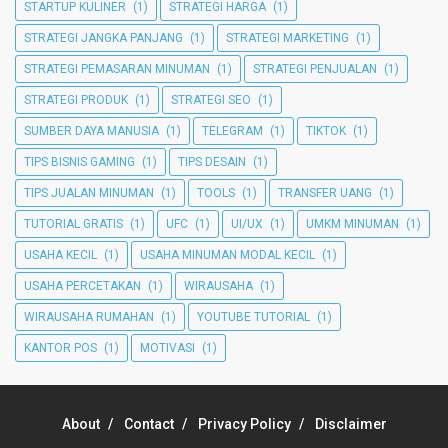
STARTUP KULINER
(1)
STRATEGI HARGA
(1)
STRATEGI JANGKA PANJANG
(1)
STRATEGI MARKETING
(1)
STRATEGI PEMASARAN MINUMAN
(1)
STRATEGI PENJUALAN
(1)
STRATEGI PRODUK
(1)
STRATEGI SEO
(1)
SUMBER DAYA MANUSIA
(1)
TELEGRAM
(1)
TIKTOK
(1)
TIPS BISNIS GAMING
(1)
TIPS DESAIN
(1)
TIPS JUALAN MINUMAN
(1)
TOOLS
(1)
TRANSFER UANG
(1)
TUTORIAL GRATIS
(1)
UFC
(1)
UI/UX
(1)
UMKM MINUMAN
(1)
USAHA KECIL
(1)
USAHA MINUMAN MODAL KECIL
(1)
USAHA PERCETAKAN
(1)
WIRAUSAHA
(1)
WIRAUSAHA RUMAHAN
(1)
YOUTUBE TUTORIAL
(1)
KANTOR POS
(1)
MOTIVASI
(1)
About
Contact
Privacy Policy
Disclaimer