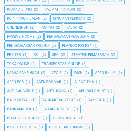
DIGITAL MARKETING
(2)
GOJEK
(2)
IDE BISNIS MODAL KECIL
(2)
INOVASI BISNIS
(2)
KALIMAT PROMOSI
(2)
KOPI PINGGIR JALAN
(2)
MINUMAN KEKINIAN
(2)
ONLINESHOP
(2)
PS3 PS4
(2)
PAJAK
(2)
PASSIVE INCOME
(2)
PENGALAMAN PENGGUNA
(2)
PENGEMBANGAN PRODUK
(2)
PLAYBOX PS3 PS4
(2)
PRINTER
(2)
ROI
(2)
SEO
(2)
STRATEGI PEMASARAN
(2)
TOKO ONLINE
(2)
TRANSPORTASI ONLINE
(2)
USAHA SAMPINGAN
(2)
VEO 3
(2)
WISH
(2)
AGEN BNI 46
(1)
AGEN POS
(1)
AGEN POS MAIL
(1)
ALGORITMA
(1)
ANTI BANGKRUT
(1)
ANTI-USANG
(1)
APLIKASI ONLINE
(1)
BALIK MODAL
(1)
BALIK MODAL CEPAT
(1)
BANK BCA
(1)
BANK MANDIRI
(1)
BELANJA ONLINE
(1)
BIAYA TERSEMBUNYI
(1)
BISNIS DIGITAL
(1)
BISNIS FOTOCOPY
(1)
BISNIS JUAL LUKISAN
(1)