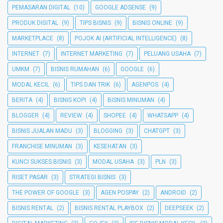
PEMASARAN DIGITAL
(10)
GOOGLE ADSENSE
(9)
PRODUK DIGITAL
(9)
TIPS BISNIS
(9)
BISNIS ONLINE
(9)
MARKETPLACE
(8)
POJOK AI (ARTIFICIAL INTELLIGENCE)
(8)
INTERNET
(7)
INTERNET MARKETING
(7)
PELUANG USAHA
(7)
UMKM
(7)
BISNIS RUMAHAN
(6)
GOOGLE
(6)
MODAL KECIL
(6)
TIPS DAN TRIK
(6)
AGENPOS
(4)
BERITA
(4)
BISNIS KOPI
(4)
BISNIS MINUMAN
(4)
BLOGGER
(4)
REVIEW
(4)
SHOPEE
(4)
WHATSAPP
(4)
BISNIS JUALAN MADU
(3)
BLOGGING
(3)
CHATGPT
(3)
FRANCHISE MINUMAN
(3)
KESEHATAN
(3)
KUNCI SUKSES BISNIS
(3)
MODAL USAHA
(3)
PLN
(3)
RISET PASAR
(3)
STRATEGI BISNIS
(3)
THE POWER OF GOOGLE
(3)
AGEN POSPAY
(2)
ANDROID
(2)
BISNIS RENTAL
(2)
BISNIS RENTAL PLAYBOX
(2)
DEEPSEEK
(2)