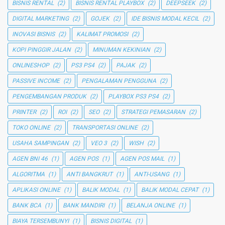
BISNIS RENTAL
(2)
BISNIS RENTAL PLAYBOX
(2)
DEEPSEEK
(2)
DIGITAL MARKETING
(2)
GOJEK
(2)
IDE BISNIS MODAL KECIL
(2)
INOVASI BISNIS
(2)
KALIMAT PROMOSI
(2)
KOPI PINGGIR JALAN
(2)
MINUMAN KEKINIAN
(2)
ONLINESHOP
(2)
PS3 PS4
(2)
PAJAK
(2)
PASSIVE INCOME
(2)
PENGALAMAN PENGGUNA
(2)
PENGEMBANGAN PRODUK
(2)
PLAYBOX PS3 PS4
(2)
PRINTER
(2)
ROI
(2)
SEO
(2)
STRATEGI PEMASARAN
(2)
TOKO ONLINE
(2)
TRANSPORTASI ONLINE
(2)
USAHA SAMPINGAN
(2)
VEO 3
(2)
WISH
(2)
AGEN BNI 46
(1)
AGEN POS
(1)
AGEN POS MAIL
(1)
ALGORITMA
(1)
ANTI BANGKRUT
(1)
ANTI-USANG
(1)
APLIKASI ONLINE
(1)
BALIK MODAL
(1)
BALIK MODAL CEPAT
(1)
BANK BCA
(1)
BANK MANDIRI
(1)
BELANJA ONLINE
(1)
BIAYA TERSEMBUNYI
(1)
BISNIS DIGITAL
(1)