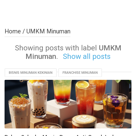
Home
/
UMKM Minuman
Showing posts with label
UMKM
Minuman
.
Show all posts
BISNIS MINUMAN KEKINIAN
FRANCHISE MINUMAN
RESEP SUKSES BISNIS
STRATEGI PEMASARAN MINUMAN
TIPS JUALAN MINUMAN
UMKM MINUMAN
USAHA MINUMAN MODAL KECIL