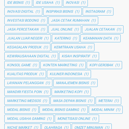
IDE BISNIS
(1)
IDE USAHA
(1)
INOVASI
(1)
INOVASI DIGITAL
(1)
INSPIRASI BISNIS
(1)
INSTAGRAM
(1)
INVESTASI BODONG
(1)
JASA CETAK RUMAHAN
(1)
JASA PERCETAKAN
(1)
JUAL ONLINE
(1)
JUALAN CETAKAN
(1)
JUALAN LUAR NEGERI
(1)
KATERING
(1)
KEAMANAN DATA
(1)
KEGAGALAN PRODUK
(1)
KEMITRAAN USAHA
(1)
KEWIRAUSAHAAN DIGITAL
(1)
KISAH INSPIRATIF
(1)
KONSOL GAME
(1)
KONTEN MARKETING
(1)
KOPI GEROBAK
(1)
KUALITAS PRODUK
(1)
KULINER INDONESIA
(1)
LAYANAN PELANGGAN
(1)
MANAJEMEN BISNIS
(1)
MANDIRI FIESTA POIN
(1)
MARKETING KOPI
(1)
MARKETING MEDSOS
(1)
MASA DEPAN BISNIS
(1)
METERAI
(1)
MODAL BISNIS
(1)
MODAL BISNIS GAMING
(1)
MODAL MINIM
(1)
MODAL USAHA GAMING
(1)
MONETISASI ONLINE
(1)
NICHE MARKET
(1)
OLAHRAGA
(1)
OMZET MINUMAN
(1)