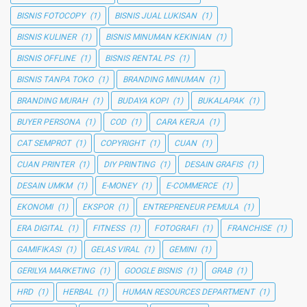
BISNIS FOTOCOPY
(1)
BISNIS JUAL LUKISAN
(1)
BISNIS KULINER
(1)
BISNIS MINUMAN KEKINIAN
(1)
BISNIS OFFLINE
(1)
BISNIS RENTAL PS
(1)
BISNIS TANPA TOKO
(1)
BRANDING MINUMAN
(1)
BRANDING MURAH
(1)
BUDAYA KOPI
(1)
BUKALAPAK
(1)
BUYER PERSONA
(1)
COD
(1)
CARA KERJA
(1)
CAT SEMPROT
(1)
COPYRIGHT
(1)
CUAN
(1)
CUAN PRINTER
(1)
DIY PRINTING
(1)
DESAIN GRAFIS
(1)
DESAIN UMKM
(1)
E-MONEY
(1)
E-COMMERCE
(1)
EKONOMI
(1)
EKSPOR
(1)
ENTREPRENEUR PEMULA
(1)
ERA DIGITAL
(1)
FITNESS
(1)
FOTOGRAFI
(1)
FRANCHISE
(1)
GAMIFIKASI
(1)
GELAS VIRAL
(1)
GEMINI
(1)
GERILYA MARKETING
(1)
GOOGLE BISNIS
(1)
GRAB
(1)
HRD
(1)
HERBAL
(1)
HUMAN RESOURCES DEPARTMENT
(1)