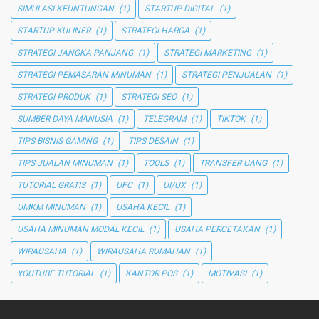
SIMULASI KEUNTUNGAN
(1)
STARTUP DIGITAL
(1)
STARTUP KULINER
(1)
STRATEGI HARGA
(1)
STRATEGI JANGKA PANJANG
(1)
STRATEGI MARKETING
(1)
STRATEGI PEMASARAN MINUMAN
(1)
STRATEGI PENJUALAN
(1)
STRATEGI PRODUK
(1)
STRATEGI SEO
(1)
SUMBER DAYA MANUSIA
(1)
TELEGRAM
(1)
TIKTOK
(1)
TIPS BISNIS GAMING
(1)
TIPS DESAIN
(1)
TIPS JUALAN MINUMAN
(1)
TOOLS
(1)
TRANSFER UANG
(1)
TUTORIAL GRATIS
(1)
UFC
(1)
UI/UX
(1)
UMKM MINUMAN
(1)
USAHA KECIL
(1)
USAHA MINUMAN MODAL KECIL
(1)
USAHA PERCETAKAN
(1)
WIRAUSAHA
(1)
WIRAUSAHA RUMAHAN
(1)
YOUTUBE TUTORIAL
(1)
KANTOR POS
(1)
MOTIVASI
(1)