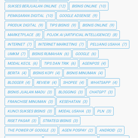
SUKSES BERJUALAN ONLINE
(12)
BISNIS ONLINE
(10)
PEMASARAN DIGITAL
(10)
GOOGLE ADSENSE
(9)
PRODUK DIGITAL
(9)
TIPS BISNIS
(9)
BISNIS ONLINE
(9)
MARKETPLACE
(8)
POJOK AI (ARTIFICIAL INTELLIGENCE)
(8)
INTERNET
(7)
INTERNET MARKETING
(7)
PELUANG USAHA
(7)
UMKM
(7)
BISNIS RUMAHAN
(6)
GOOGLE
(6)
MODAL KECIL
(6)
TIPS DAN TRIK
(6)
AGENPOS
(4)
BERITA
(4)
BISNIS KOPI
(4)
BISNIS MINUMAN
(4)
BLOGGER
(4)
REVIEW
(4)
SHOPEE
(4)
WHATSAPP
(4)
BISNIS JUALAN MADU
(3)
BLOGGING
(3)
CHATGPT
(3)
FRANCHISE MINUMAN
(3)
KESEHATAN
(3)
KUNCI SUKSES BISNIS
(3)
MODAL USAHA
(3)
PLN
(3)
RISET PASAR
(3)
STRATEGI BISNIS
(3)
THE POWER OF GOOGLE
(3)
AGEN POSPAY
(2)
ANDROID
(2)