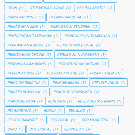
OPINI
(1)
OTOMATISASI BISNIS
(1)
PS3 PS4 RENTAL
(1)
PANDUAN BISNIS
(1)
PELANGGAN SETIA
(1)
PEMASARAN SENI
(1)
PEMASARAN SENSORIK
(1)
PENDAPATAN TAMBAHAN
(1)
PENGHASILAN TAMBAHAN
(1)
PERAWATAN KONSOL
(1)
PERCETAKAN DIGITAL
(1)
PERCETAKAN ONLINE
(1)
PERCETAKAN RUMAHAN
(1)
PERENCANAAN BISNIS
(1)
PERHITUNGAN UNTUNG
(1)
PERSONALISASI
(1)
PLAYBOX ARCADE
(1)
POSPAY AGEN
(1)
PRINT ON DEMAND
(1)
PRINTER BEKAS
(1)
PRINTER JADUL
(1)
PRINTER RUMAHAN
(1)
PSIKOLOGI KONSUMEN
(1)
PSIKOLOGI RASA
(1)
RENDANG
(1)
RESEP SUKSES BISNIS
(1)
RETARGETING
(1)
ROKOK
(1)
SEO BLOG
(1)
SEO E-COMMERCE
(1)
SEO LOKAL
(1)
SEO MARKETING
(1)
SAAS
(1)
SENI DIGITAL
(1)
SERVICE AC
(1)