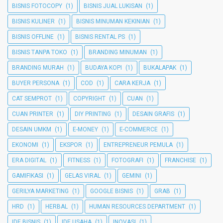
BISNIS FOTOCOPY
(1)
BISNIS JUAL LUKISAN
(1)
BISNIS KULINER
(1)
BISNIS MINUMAN KEKINIAN
(1)
BISNIS OFFLINE
(1)
BISNIS RENTAL PS
(1)
BISNIS TANPA TOKO
(1)
BRANDING MINUMAN
(1)
BRANDING MURAH
(1)
BUDAYA KOPI
(1)
BUKALAPAK
(1)
BUYER PERSONA
(1)
COD
(1)
CARA KERJA
(1)
CAT SEMPROT
(1)
COPYRIGHT
(1)
CUAN
(1)
CUAN PRINTER
(1)
DIY PRINTING
(1)
DESAIN GRAFIS
(1)
DESAIN UMKM
(1)
E-MONEY
(1)
E-COMMERCE
(1)
EKONOMI
(1)
EKSPOR
(1)
ENTREPRENEUR PEMULA
(1)
ERA DIGITAL
(1)
FITNESS
(1)
FOTOGRAFI
(1)
FRANCHISE
(1)
GAMIFIKASI
(1)
GELAS VIRAL
(1)
GEMINI
(1)
GERILYA MARKETING
(1)
GOOGLE BISNIS
(1)
GRAB
(1)
HRD
(1)
HERBAL
(1)
HUMAN RESOURCES DEPARTMENT
(1)
IDE BISNIS
(1)
IDE USAHA
(1)
INOVASI
(1)