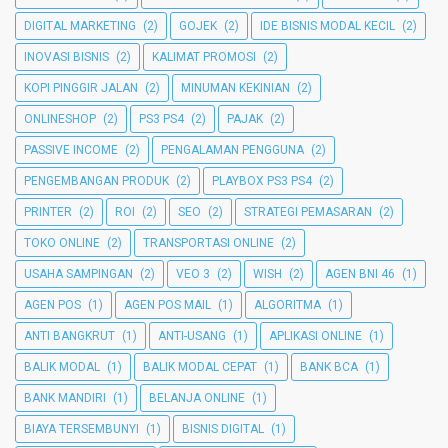
DIGITAL MARKETING
(2)
GOJEK
(2)
IDE BISNIS MODAL KECIL
(2)
INOVASI BISNIS
(2)
KALIMAT PROMOSI
(2)
KOPI PINGGIR JALAN
(2)
MINUMAN KEKINIAN
(2)
ONLINESHOP
(2)
PS3 PS4
(2)
PAJAK
(2)
PASSIVE INCOME
(2)
PENGALAMAN PENGGUNA
(2)
PENGEMBANGAN PRODUK
(2)
PLAYBOX PS3 PS4
(2)
PRINTER
(2)
ROI
(2)
SEO
(2)
STRATEGI PEMASARAN
(2)
TOKO ONLINE
(2)
TRANSPORTASI ONLINE
(2)
USAHA SAMPINGAN
(2)
VEO 3
(2)
WISH
(2)
AGEN BNI 46
(1)
AGEN POS
(1)
AGEN POS MAIL
(1)
ALGORITMA
(1)
ANTI BANGKRUT
(1)
ANTI-USANG
(1)
APLIKASI ONLINE
(1)
BALIK MODAL
(1)
BALIK MODAL CEPAT
(1)
BANK BCA
(1)
BANK MANDIRI
(1)
BELANJA ONLINE
(1)
BIAYA TERSEMBUNYI
(1)
BISNIS DIGITAL
(1)