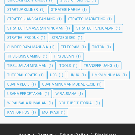
SIMULASI KEUNTUNGAN
(1)
STARTUP DIGITAL
(1)
STARTUP KULINER
(1)
STRATEGI HARGA
(1)
STRATEGI JANGKA PANJANG
(1)
STRATEGI MARKETING
(1)
STRATEGI PEMASARAN MINUMAN
(1)
STRATEGI PENJUALAN
(1)
STRATEGI PRODUK
(1)
STRATEGI SEO
(1)
SUMBER DAYA MANUSIA
(1)
TELEGRAM
(1)
TIKTOK
(1)
TIPS BISNIS GAMING
(1)
TIPS DESAIN
(1)
TIPS JUALAN MINUMAN
(1)
TOOLS
(1)
TRANSFER UANG
(1)
TUTORIAL GRATIS
(1)
UFC
(1)
UI/UX
(1)
UMKM MINUMAN
(1)
USAHA KECIL
(1)
USAHA MINUMAN MODAL KECIL
(1)
USAHA PERCETAKAN
(1)
WIRAUSAHA
(1)
WIRAUSAHA RUMAHAN
(1)
YOUTUBE TUTORIAL
(1)
KANTOR POS
(1)
MOTIVASI
(1)