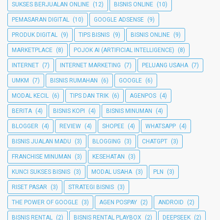
SUKSES BERJUALAN ONLINE
(12)
BISNIS ONLINE
(10)
PEMASARAN DIGITAL
(10)
GOOGLE ADSENSE
(9)
PRODUK DIGITAL
(9)
TIPS BISNIS
(9)
BISNIS ONLINE
(9)
MARKETPLACE
(8)
POJOK AI (ARTIFICIAL INTELLIGENCE)
(8)
INTERNET
(7)
INTERNET MARKETING
(7)
PELUANG USAHA
(7)
UMKM
(7)
BISNIS RUMAHAN
(6)
GOOGLE
(6)
MODAL KECIL
(6)
TIPS DAN TRIK
(6)
AGENPOS
(4)
BERITA
(4)
BISNIS KOPI
(4)
BISNIS MINUMAN
(4)
BLOGGER
(4)
REVIEW
(4)
SHOPEE
(4)
WHATSAPP
(4)
BISNIS JUALAN MADU
(3)
BLOGGING
(3)
CHATGPT
(3)
FRANCHISE MINUMAN
(3)
KESEHATAN
(3)
KUNCI SUKSES BISNIS
(3)
MODAL USAHA
(3)
PLN
(3)
RISET PASAR
(3)
STRATEGI BISNIS
(3)
THE POWER OF GOOGLE
(3)
AGEN POSPAY
(2)
ANDROID
(2)
BISNIS RENTAL
(2)
BISNIS RENTAL PLAYBOX
(2)
DEEPSEEK
(2)