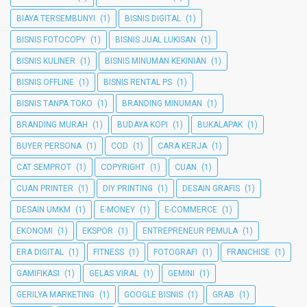
BIAYA TERSEMBUNYI
(1)
BISNIS DIGITAL
(1)
BISNIS FOTOCOPY
(1)
BISNIS JUAL LUKISAN
(1)
BISNIS KULINER
(1)
BISNIS MINUMAN KEKINIAN
(1)
BISNIS OFFLINE
(1)
BISNIS RENTAL PS
(1)
BISNIS TANPA TOKO
(1)
BRANDING MINUMAN
(1)
BRANDING MURAH
(1)
BUDAYA KOPI
(1)
BUKALAPAK
(1)
BUYER PERSONA
(1)
COD
(1)
CARA KERJA
(1)
CAT SEMPROT
(1)
COPYRIGHT
(1)
CUAN
(1)
CUAN PRINTER
(1)
DIY PRINTING
(1)
DESAIN GRAFIS
(1)
DESAIN UMKM
(1)
E-MONEY
(1)
E-COMMERCE
(1)
EKONOMI
(1)
EKSPOR
(1)
ENTREPRENEUR PEMULA
(1)
ERA DIGITAL
(1)
FITNESS
(1)
FOTOGRAFI
(1)
FRANCHISE
(1)
GAMIFIKASI
(1)
GELAS VIRAL
(1)
GEMINI
(1)
GERILYA MARKETING
(1)
GOOGLE BISNIS
(1)
GRAB
(1)