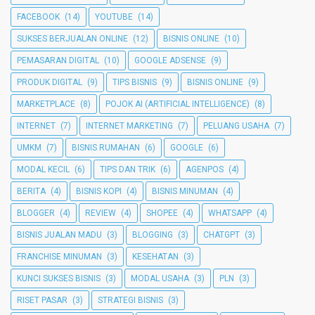
FACEBOOK
(14)
YOUTUBE
(14)
SUKSES BERJUALAN ONLINE
(12)
BISNIS ONLINE
(10)
PEMASARAN DIGITAL
(10)
GOOGLE ADSENSE
(9)
PRODUK DIGITAL
(9)
TIPS BISNIS
(9)
BISNIS ONLINE
(9)
MARKETPLACE
(8)
POJOK AI (ARTIFICIAL INTELLIGENCE)
(8)
INTERNET
(7)
INTERNET MARKETING
(7)
PELUANG USAHA
(7)
UMKM
(7)
BISNIS RUMAHAN
(6)
GOOGLE
(6)
MODAL KECIL
(6)
TIPS DAN TRIK
(6)
AGENPOS
(4)
BERITA
(4)
BISNIS KOPI
(4)
BISNIS MINUMAN
(4)
BLOGGER
(4)
REVIEW
(4)
SHOPEE
(4)
WHATSAPP
(4)
BISNIS JUALAN MADU
(3)
BLOGGING
(3)
CHATGPT
(3)
FRANCHISE MINUMAN
(3)
KESEHATAN
(3)
KUNCI SUKSES BISNIS
(3)
MODAL USAHA
(3)
PLN
(3)
RISET PASAR
(3)
STRATEGI BISNIS
(3)