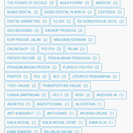
THE POWER OF GOOGLE
(3)
AGEN POSPAY
(2)
ANDROID
(2)
BISNIS RENTAL
(2)
BISNIS RENTAL PLAYBOX
(2)
DEEPSEEK
(2)
DIGITAL MARKETING
(2)
GOJEK
(2)
IDE BISNIS MODAL KECIL
(2)
INOVASI BISNIS
(2)
KALIMAT PROMOSI
(2)
KOPI PINGGIR JALAN
(2)
MINUMAN KEKINIAN
(2)
ONLINESHOP
(2)
PS3 PS4
(2)
PAJAK
(2)
PASSIVE INCOME
(2)
PENGALAMAN PENGGUNA
(2)
PENGEMBANGAN PRODUK
(2)
PLAYBOX PS3 PS4
(2)
PRINTER
(2)
ROI
(2)
SEO
(2)
STRATEGI PEMASARAN
(2)
TOKO ONLINE
(2)
TRANSPORTASI ONLINE
(2)
USAHA SAMPINGAN
(2)
VEO 3
(2)
WISH
(2)
AGEN BNI 46
(1)
AGEN POS
(1)
AGEN POS MAIL
(1)
ALGORITMA
(1)
ANTI BANGKRUT
(1)
ANTI-USANG
(1)
APLIKASI ONLINE
(1)
BALIK MODAL
(1)
BALIK MODAL CEPAT
(1)
BANK BCA
(1)
BANK MANDIRI
(1)
BELANJA ONLINE
(1)