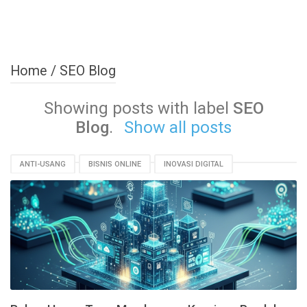
Home
/
SEO Blog
Showing posts with label
SEO
Blog
.
Show all posts
ANTI-USANG
BISNIS ONLINE
INOVASI DIGITAL
MASA DEPAN BISNIS
PENGEMBANGAN PRODUK
PRODUK DIGITAL
SEO BLOG
STRATEGI JANGKA PANJANG