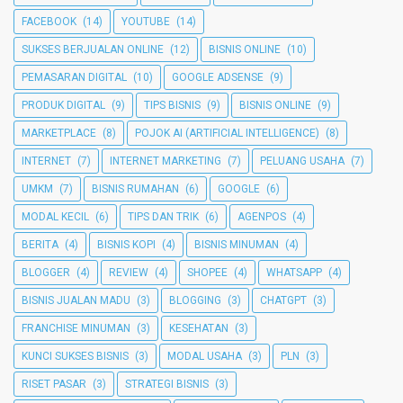
FACEBOOK
(14)
YOUTUBE
(14)
SUKSES BERJUALAN ONLINE
(12)
BISNIS ONLINE
(10)
PEMASARAN DIGITAL
(10)
GOOGLE ADSENSE
(9)
PRODUK DIGITAL
(9)
TIPS BISNIS
(9)
BISNIS ONLINE
(9)
MARKETPLACE
(8)
POJOK AI (ARTIFICIAL INTELLIGENCE)
(8)
INTERNET
(7)
INTERNET MARKETING
(7)
PELUANG USAHA
(7)
UMKM
(7)
BISNIS RUMAHAN
(6)
GOOGLE
(6)
MODAL KECIL
(6)
TIPS DAN TRIK
(6)
AGENPOS
(4)
BERITA
(4)
BISNIS KOPI
(4)
BISNIS MINUMAN
(4)
BLOGGER
(4)
REVIEW
(4)
SHOPEE
(4)
WHATSAPP
(4)
BISNIS JUALAN MADU
(3)
BLOGGING
(3)
CHATGPT
(3)
FRANCHISE MINUMAN
(3)
KESEHATAN
(3)
KUNCI SUKSES BISNIS
(3)
MODAL USAHA
(3)
PLN
(3)
RISET PASAR
(3)
STRATEGI BISNIS
(3)