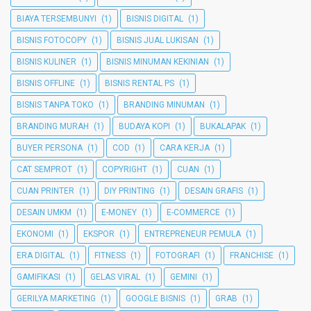
BIAYA TERSEMBUNYI
(1)
BISNIS DIGITAL
(1)
BISNIS FOTOCOPY
(1)
BISNIS JUAL LUKISAN
(1)
BISNIS KULINER
(1)
BISNIS MINUMAN KEKINIAN
(1)
BISNIS OFFLINE
(1)
BISNIS RENTAL PS
(1)
BISNIS TANPA TOKO
(1)
BRANDING MINUMAN
(1)
BRANDING MURAH
(1)
BUDAYA KOPI
(1)
BUKALAPAK
(1)
BUYER PERSONA
(1)
COD
(1)
CARA KERJA
(1)
CAT SEMPROT
(1)
COPYRIGHT
(1)
CUAN
(1)
CUAN PRINTER
(1)
DIY PRINTING
(1)
DESAIN GRAFIS
(1)
DESAIN UMKM
(1)
E-MONEY
(1)
E-COMMERCE
(1)
EKONOMI
(1)
EKSPOR
(1)
ENTREPRENEUR PEMULA
(1)
ERA DIGITAL
(1)
FITNESS
(1)
FOTOGRAFI
(1)
FRANCHISE
(1)
GAMIFIKASI
(1)
GELAS VIRAL
(1)
GEMINI
(1)
GERILYA MARKETING
(1)
GOOGLE BISNIS
(1)
GRAB
(1)