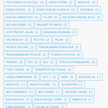
THE POWER OF GOOGLE
(3)
AGEN POSPAY
(2)
ANDROID
(2)
BISNIS RENTAL
(2)
BISNIS RENTAL PLAYBOX
(2)
DEEPSEEK
(2)
DIGITAL MARKETING
(2)
GOJEK
(2)
IDE BISNIS MODAL KECIL
(2)
INOVASI BISNIS
(2)
KALIMAT PROMOSI
(2)
KOPI PINGGIR JALAN
(2)
MINUMAN KEKINIAN
(2)
ONLINESHOP
(2)
PS3 PS4
(2)
PAJAK
(2)
PASSIVE INCOME
(2)
PENGALAMAN PENGGUNA
(2)
PENGEMBANGAN PRODUK
(2)
PLAYBOX PS3 PS4
(2)
PRINTER
(2)
ROI
(2)
SEO
(2)
STRATEGI PEMASARAN
(2)
TOKO ONLINE
(2)
TRANSPORTASI ONLINE
(2)
USAHA SAMPINGAN
(2)
VEO 3
(2)
WISH
(2)
AGEN BNI 46
(1)
AGEN POS
(1)
AGEN POS MAIL
(1)
ALGORITMA
(1)
ANTI BANGKRUT
(1)
ANTI-USANG
(1)
APLIKASI ONLINE
(1)
BALIK MODAL
(1)
BALIK MODAL CEPAT
(1)
BANK BCA
(1)
BANK MANDIRI
(1)
BELANJA ONLINE
(1)