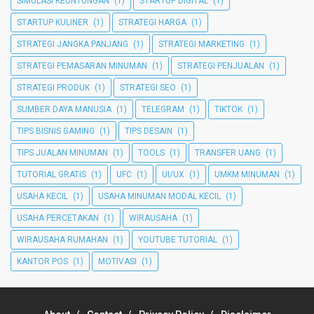
SIMULASI KEUNTUNGAN
(1)
STARTUP DIGITAL
(1)
STARTUP KULINER
(1)
STRATEGI HARGA
(1)
STRATEGI JANGKA PANJANG
(1)
STRATEGI MARKETING
(1)
STRATEGI PEMASARAN MINUMAN
(1)
STRATEGI PENJUALAN
(1)
STRATEGI PRODUK
(1)
STRATEGI SEO
(1)
SUMBER DAYA MANUSIA
(1)
TELEGRAM
(1)
TIKTOK
(1)
TIPS BISNIS GAMING
(1)
TIPS DESAIN
(1)
TIPS JUALAN MINUMAN
(1)
TOOLS
(1)
TRANSFER UANG
(1)
TUTORIAL GRATIS
(1)
UFC
(1)
UI/UX
(1)
UMKM MINUMAN
(1)
USAHA KECIL
(1)
USAHA MINUMAN MODAL KECIL
(1)
USAHA PERCETAKAN
(1)
WIRAUSAHA
(1)
WIRAUSAHA RUMAHAN
(1)
YOUTUBE TUTORIAL
(1)
KANTOR POS
(1)
MOTIVASI
(1)