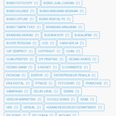
BISNIS FOTOCOPY
(1)
BISNIS JUAL LUKISAN
(1)
BISNIS KULINER
(1)
BISNIS MINUMAN KEKINIAN
(1)
BISNIS OFFLINE
(1)
BISNIS RENTAL PS
(1)
BISNIS TANPA TOKO
(1)
BRANDING MINUMAN
(1)
BRANDING MURAH
(1)
BUDAYA KOPI
(1)
BUKALAPAK
(1)
BUYER PERSONA
(1)
COD
(1)
CARA KERJA
(1)
CAT SEMPROT
(1)
COPYRIGHT
(1)
CUAN
(1)
CUAN PRINTER
(1)
DIY PRINTING
(1)
DESAIN GRAFIS
(1)
DESAIN UMKM
(1)
E-MONEY
(1)
E-COMMERCE
(1)
EKONOMI
(1)
EKSPOR
(1)
ENTREPRENEUR PEMULA
(1)
ERA DIGITAL
(1)
FITNESS
(1)
FOTOGRAFI
(1)
FRANCHISE
(1)
GAMIFIKASI
(1)
GELAS VIRAL
(1)
GEMINI
(1)
GERILYA MARKETING
(1)
GOOGLE BISNIS
(1)
GRAB
(1)
HRD
(1)
HERBAL
(1)
HUMAN RESOURCES DEPARTMENT
(1)
IDE BISNIS
(1)
IDE USAHA
(1)
INOVASI
(1)