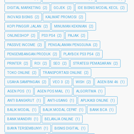
DIGITAL MARKETING
(2)
GOJEK
(2)
IDE BISNIS MODAL KECIL
(2)
INOVASI BISNIS
(2)
KALIMAT PROMOSI
(2)
KOPI PINGGIR JALAN
(2)
MINUMAN KEKINIAN
(2)
ONLINESHOP
(2)
PS3 PS4
(2)
PAJAK
(2)
PASSIVE INCOME
(2)
PENGALAMAN PENGGUNA
(2)
PENGEMBANGAN PRODUK
(2)
PLAYBOX PS3 PS4
(2)
PRINTER
(2)
ROI
(2)
SEO
(2)
STRATEGI PEMASARAN
(2)
TOKO ONLINE
(2)
TRANSPORTASI ONLINE
(2)
USAHA SAMPINGAN
(2)
VEO 3
(2)
WISH
(2)
AGEN BNI 46
(1)
AGEN POS
(1)
AGEN POS MAIL
(1)
ALGORITMA
(1)
ANTI BANGKRUT
(1)
ANTI-USANG
(1)
APLIKASI ONLINE
(1)
BALIK MODAL
(1)
BALIK MODAL CEPAT
(1)
BANK BCA
(1)
BANK MANDIRI
(1)
BELANJA ONLINE
(1)
BIAYA TERSEMBUNYI
(1)
BISNIS DIGITAL
(1)