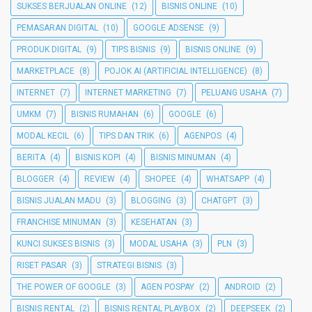
SUKSES BERJUALAN ONLINE
(12)
BISNIS ONLINE
(10)
PEMASARAN DIGITAL
(10)
GOOGLE ADSENSE
(9)
PRODUK DIGITAL
(9)
TIPS BISNIS
(9)
BISNIS ONLINE
(9)
MARKETPLACE
(8)
POJOK AI (ARTIFICIAL INTELLIGENCE)
(8)
INTERNET
(7)
INTERNET MARKETING
(7)
PELUANG USAHA
(7)
UMKM
(7)
BISNIS RUMAHAN
(6)
GOOGLE
(6)
MODAL KECIL
(6)
TIPS DAN TRIK
(6)
AGENPOS
(4)
BERITA
(4)
BISNIS KOPI
(4)
BISNIS MINUMAN
(4)
BLOGGER
(4)
REVIEW
(4)
SHOPEE
(4)
WHATSAPP
(4)
BISNIS JUALAN MADU
(3)
BLOGGING
(3)
CHATGPT
(3)
FRANCHISE MINUMAN
(3)
KESEHATAN
(3)
KUNCI SUKSES BISNIS
(3)
MODAL USAHA
(3)
PLN
(3)
RISET PASAR
(3)
STRATEGI BISNIS
(3)
THE POWER OF GOOGLE
(3)
AGEN POSPAY
(2)
ANDROID
(2)
BISNIS RENTAL
(2)
BISNIS RENTAL PLAYBOX
(2)
DEEPSEEK
(2)