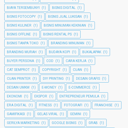
BIAYA TERSEMBUNYI
(1)
BISNIS DIGITAL
(1)
BISNIS FOTOCOPY
(1)
BISNIS JUAL LUKISAN
(1)
BISNIS KULINER
(1)
BISNIS MINUMAN KEKINIAN
(1)
BISNIS OFFLINE
(1)
BISNIS RENTAL PS
(1)
BISNIS TANPA TOKO
(1)
BRANDING MINUMAN
(1)
BRANDING MURAH
(1)
BUDAYA KOPI
(1)
BUKALAPAK
(1)
BUYER PERSONA
(1)
COD
(1)
CARA KERJA
(1)
CAT SEMPROT
(1)
COPYRIGHT
(1)
CUAN
(1)
CUAN PRINTER
(1)
DIY PRINTING
(1)
DESAIN GRAFIS
(1)
DESAIN UMKM
(1)
E-MONEY
(1)
E-COMMERCE
(1)
EKONOMI
(1)
EKSPOR
(1)
ENTREPRENEUR PEMULA
(1)
ERA DIGITAL
(1)
FITNESS
(1)
FOTOGRAFI
(1)
FRANCHISE
(1)
GAMIFIKASI
(1)
GELAS VIRAL
(1)
GEMINI
(1)
GERILYA MARKETING
(1)
GOOGLE BISNIS
(1)
GRAB
(1)