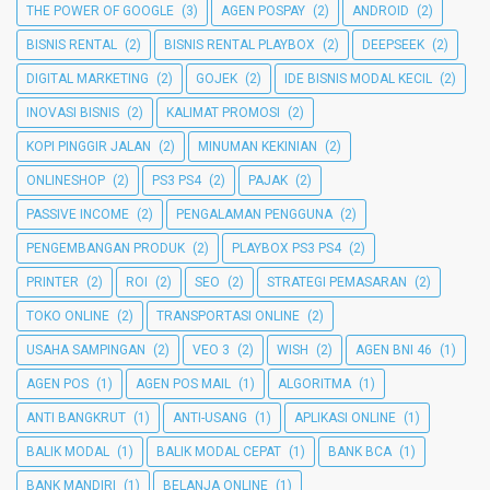
THE POWER OF GOOGLE
(3)
AGEN POSPAY
(2)
ANDROID
(2)
BISNIS RENTAL
(2)
BISNIS RENTAL PLAYBOX
(2)
DEEPSEEK
(2)
DIGITAL MARKETING
(2)
GOJEK
(2)
IDE BISNIS MODAL KECIL
(2)
INOVASI BISNIS
(2)
KALIMAT PROMOSI
(2)
KOPI PINGGIR JALAN
(2)
MINUMAN KEKINIAN
(2)
ONLINESHOP
(2)
PS3 PS4
(2)
PAJAK
(2)
PASSIVE INCOME
(2)
PENGALAMAN PENGGUNA
(2)
PENGEMBANGAN PRODUK
(2)
PLAYBOX PS3 PS4
(2)
PRINTER
(2)
ROI
(2)
SEO
(2)
STRATEGI PEMASARAN
(2)
TOKO ONLINE
(2)
TRANSPORTASI ONLINE
(2)
USAHA SAMPINGAN
(2)
VEO 3
(2)
WISH
(2)
AGEN BNI 46
(1)
AGEN POS
(1)
AGEN POS MAIL
(1)
ALGORITMA
(1)
ANTI BANGKRUT
(1)
ANTI-USANG
(1)
APLIKASI ONLINE
(1)
BALIK MODAL
(1)
BALIK MODAL CEPAT
(1)
BANK BCA
(1)
BANK MANDIRI
(1)
BELANJA ONLINE
(1)