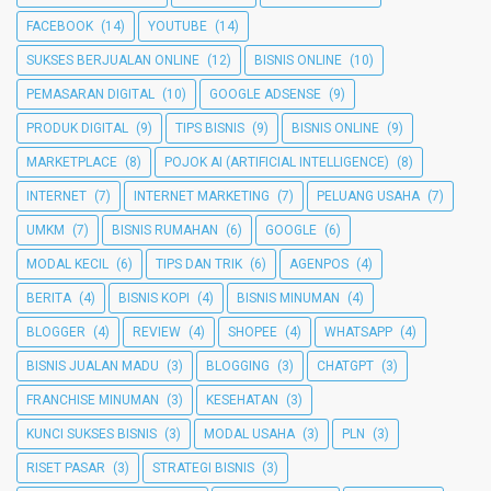
FACEBOOK
(14)
YOUTUBE
(14)
SUKSES BERJUALAN ONLINE
(12)
BISNIS ONLINE
(10)
PEMASARAN DIGITAL
(10)
GOOGLE ADSENSE
(9)
PRODUK DIGITAL
(9)
TIPS BISNIS
(9)
BISNIS ONLINE
(9)
MARKETPLACE
(8)
POJOK AI (ARTIFICIAL INTELLIGENCE)
(8)
INTERNET
(7)
INTERNET MARKETING
(7)
PELUANG USAHA
(7)
UMKM
(7)
BISNIS RUMAHAN
(6)
GOOGLE
(6)
MODAL KECIL
(6)
TIPS DAN TRIK
(6)
AGENPOS
(4)
BERITA
(4)
BISNIS KOPI
(4)
BISNIS MINUMAN
(4)
BLOGGER
(4)
REVIEW
(4)
SHOPEE
(4)
WHATSAPP
(4)
BISNIS JUALAN MADU
(3)
BLOGGING
(3)
CHATGPT
(3)
FRANCHISE MINUMAN
(3)
KESEHATAN
(3)
KUNCI SUKSES BISNIS
(3)
MODAL USAHA
(3)
PLN
(3)
RISET PASAR
(3)
STRATEGI BISNIS
(3)