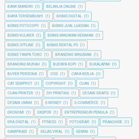
BANK MANDIRI
(1)
BELANJA ONLINE
(1)
BIAYA TERSEMBUNYI
(1)
BISNIS DIGITAL
(1)
BISNIS FOTOCOPY
(1)
BISNIS JUAL LUKISAN
(1)
BISNIS KULINER
(1)
BISNIS MINUMAN KEKINIAN
(1)
BISNIS OFFLINE
(1)
BISNIS RENTAL PS
(1)
BISNIS TANPA TOKO
(1)
BRANDING MINUMAN
(1)
BRANDING MURAH
(1)
BUDAYA KOPI
(1)
BUKALAPAK
(1)
BUYER PERSONA
(1)
COD
(1)
CARA KERJA
(1)
CAT SEMPROT
(1)
COPYRIGHT
(1)
CUAN
(1)
CUAN PRINTER
(1)
DIY PRINTING
(1)
DESAIN GRAFIS
(1)
DESAIN UMKM
(1)
E-MONEY
(1)
E-COMMERCE
(1)
EKONOMI
(1)
EKSPOR
(1)
ENTREPRENEUR PEMULA
(1)
ERA DIGITAL
(1)
FITNESS
(1)
FOTOGRAFI
(1)
FRANCHISE
(1)
GAMIFIKASI
(1)
GELAS VIRAL
(1)
GEMINI
(1)