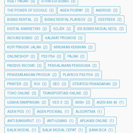
RISET PASAR
(3)
STRATEGI BISNIS
(3)
THE POWER OF GOOGLE
(3)
AGEN POSPAY
(2)
ANDROID
(2)
BISNIS RENTAL
(2)
BISNIS RENTAL PLAYBOX
(2)
DEEPSEEK
(2)
DIGITAL MARKETING
(2)
GOJEK
(2)
IDE BISNIS MODAL KECIL
(2)
INOVASI BISNIS
(2)
KALIMAT PROMOSI
(2)
KOPI PINGGIR JALAN
(2)
MINUMAN KEKINIAN
(2)
ONLINESHOP
(2)
PS3 PS4
(2)
PAJAK
(2)
PASSIVE INCOME
(2)
PENGALAMAN PENGGUNA
(2)
PENGEMBANGAN PRODUK
(2)
PLAYBOX PS3 PS4
(2)
PRINTER
(2)
ROI
(2)
SEO
(2)
STRATEGI PEMASARAN
(2)
TOKO ONLINE
(2)
TRANSPORTASI ONLINE
(2)
USAHA SAMPINGAN
(2)
VEO 3
(2)
WISH
(2)
AGEN BNI 46
(1)
AGEN POS
(1)
AGEN POS MAIL
(1)
ALGORITMA
(1)
ANTI BANGKRUT
(1)
ANTI-USANG
(1)
APLIKASI ONLINE
(1)
BALIK MODAL
(1)
BALIK MODAL CEPAT
(1)
BANK BCA
(1)