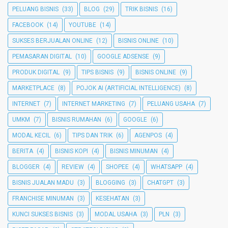
PELUANG BISNIS
(33)
BLOG
(29)
TRIK BISNIS
(16)
FACEBOOK
(14)
YOUTUBE
(14)
SUKSES BERJUALAN ONLINE
(12)
BISNIS ONLINE
(10)
PEMASARAN DIGITAL
(10)
GOOGLE ADSENSE
(9)
PRODUK DIGITAL
(9)
TIPS BISNIS
(9)
BISNIS ONLINE
(9)
MARKETPLACE
(8)
POJOK AI (ARTIFICIAL INTELLIGENCE)
(8)
INTERNET
(7)
INTERNET MARKETING
(7)
PELUANG USAHA
(7)
UMKM
(7)
BISNIS RUMAHAN
(6)
GOOGLE
(6)
MODAL KECIL
(6)
TIPS DAN TRIK
(6)
AGENPOS
(4)
BERITA
(4)
BISNIS KOPI
(4)
BISNIS MINUMAN
(4)
BLOGGER
(4)
REVIEW
(4)
SHOPEE
(4)
WHATSAPP
(4)
BISNIS JUALAN MADU
(3)
BLOGGING
(3)
CHATGPT
(3)
FRANCHISE MINUMAN
(3)
KESEHATAN
(3)
KUNCI SUKSES BISNIS
(3)
MODAL USAHA
(3)
PLN
(3)