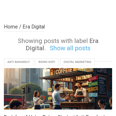
Home
/
Era Digital
Showing posts with label
Era
Digital
.
Show all posts
ANTI BANGKRUT
BISNIS KOPI
DIGITAL MARKETING
ERA DIGITAL
KOPI PINGGIR JALAN
MODAL KECIL
STRATEGI BISNIS
TIPS BISNIS
UMKM