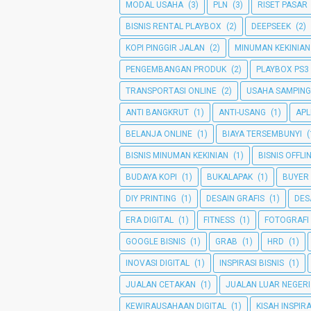
MODAL USAHA
(3)
PLN
(3)
RISET PASAR
BISNIS RENTAL PLAYBOX
(2)
DEEPSEEK
(2)
KOPI PINGGIR JALAN
(2)
MINUMAN KEKINIAN
PENGEMBANGAN PRODUK
(2)
PLAYBOX PS3
TRANSPORTASI ONLINE
(2)
USAHA SAMPIN
ANTI BANGKRUT
(1)
ANTI-USANG
(1)
APL
BELANJA ONLINE
(1)
BIAYA TERSEMBUNYI
(
BISNIS MINUMAN KEKINIAN
(1)
BISNIS OFFLI
BUDAYA KOPI
(1)
BUKALAPAK
(1)
BUYER
DIY PRINTING
(1)
DESAIN GRAFIS
(1)
DES
ERA DIGITAL
(1)
FITNESS
(1)
FOTOGRAFI
GOOGLE BISNIS
(1)
GRAB
(1)
HRD
(1)
INOVASI DIGITAL
(1)
INSPIRASI BISNIS
(1)
JUALAN CETAKAN
(1)
JUALAN LUAR NEGERI
KEWIRAUSAHAAN DIGITAL
(1)
KISAH INSPIRA