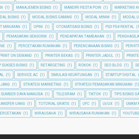
AN
(1)
MANAJEMEN BISNIS
(1)
MANDIRI FIESTA POIN
(1)
MARKETING K
DAL BISNIS
(1)
MODAL BISNIS GAMING
(1)
MODAL MINIM
(1)
MODAL U
T MINUMAN
(1)
OPINI
(1)
OTOMATISASI BISNIS
(1)
PS3 PS4 RENTAL
(
PEMASARAN SENSORIK
(1)
PENDAPATAN TAMBAHAN
(1)
PENGHASIL
INE
(1)
PERCETAKAN RUMAHAN
(1)
PERENCANAAN BISNIS
(1)
PERHI
PRINT ON DEMAND
(1)
PRINTER BEKAS
(1)
PRINTER JADUL
(1)
PRINT
 SUKSES BISNIS
(1)
RETARGETING
(1)
ROKOK
(1)
SEO BLOG
(1)
S
TAL
(1)
SERVICE AC
(1)
SIMULASI KEUNTUNGAN
(1)
STARTUP DIGITAL
NJANG
(1)
STRATEGI MARKETING
(1)
STRATEGI PEMASARAN MINUMAN
(1
SUMBER DAYA MANUSIA
(1)
TELEGRAM
(1)
TIKTOK
(1)
TIPS BISNIS 
RANSFER UANG
(1)
TUTORIAL GRATIS
(1)
UFC
(1)
UI/UX
(1)
UMKM 
PERCETAKAN
(1)
WIRAUSAHA
(1)
WIRAUSAHA RUMAHAN
(1)
YOUTUBE