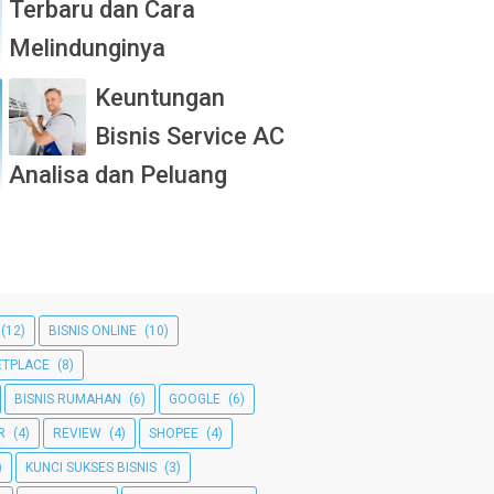
Terbaru dan Cara
Melindunginya
Keuntungan
Bisnis Service AC
Analisa dan Peluang
(12)
BISNIS ONLINE
(10)
TPLACE
(8)
BISNIS RUMAHAN
(6)
GOOGLE
(6)
R
(4)
REVIEW
(4)
SHOPEE
(4)
)
KUNCI SUKSES BISNIS
(3)