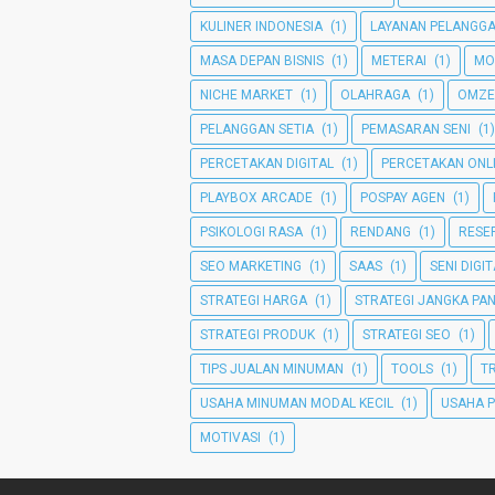
KULINER INDONESIA
(1)
LAYANAN PELANGG
MASA DEPAN BISNIS
(1)
METERAI
(1)
MO
NICHE MARKET
(1)
OLAHRAGA
(1)
OMZE
PELANGGAN SETIA
(1)
PEMASARAN SENI
(1)
PERCETAKAN DIGITAL
(1)
PERCETAKAN ONL
PLAYBOX ARCADE
(1)
POSPAY AGEN
(1)
PSIKOLOGI RASA
(1)
RENDANG
(1)
RESEP
SEO MARKETING
(1)
SAAS
(1)
SENI DIGI
STRATEGI HARGA
(1)
STRATEGI JANGKA PA
STRATEGI PRODUK
(1)
STRATEGI SEO
(1)
TIPS JUALAN MINUMAN
(1)
TOOLS
(1)
T
USAHA MINUMAN MODAL KECIL
(1)
USAHA 
MOTIVASI
(1)