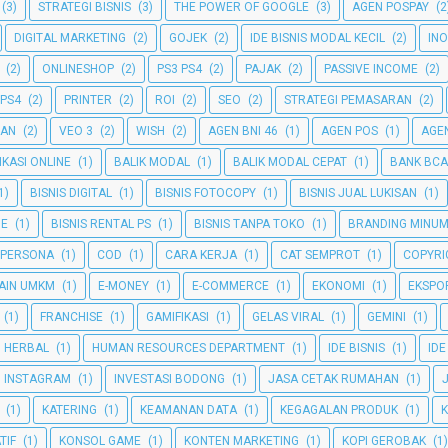
(3)
STRATEGI BISNIS
(3)
THE POWER OF GOOGLE
(3)
AGEN POSPAY
(2
DIGITAL MARKETING
(2)
GOJEK
(2)
IDE BISNIS MODAL KECIL
(2)
INO
(2)
ONLINESHOP
(2)
PS3 PS4
(2)
PAJAK
(2)
PASSIVE INCOME
(2)
 PS4
(2)
PRINTER
(2)
ROI
(2)
SEO
(2)
STRATEGI PEMASARAN
(2)
GAN
(2)
VEO 3
(2)
WISH
(2)
AGEN BNI 46
(1)
AGEN POS
(1)
AGEN
IKASI ONLINE
(1)
BALIK MODAL
(1)
BALIK MODAL CEPAT
(1)
BANK BCA
1)
BISNIS DIGITAL
(1)
BISNIS FOTOCOPY
(1)
BISNIS JUAL LUKISAN
(1)
NE
(1)
BISNIS RENTAL PS
(1)
BISNIS TANPA TOKO
(1)
BRANDING MINU
 PERSONA
(1)
COD
(1)
CARA KERJA
(1)
CAT SEMPROT
(1)
COPYRI
AIN UMKM
(1)
E-MONEY
(1)
E-COMMERCE
(1)
EKONOMI
(1)
EKSPO
(1)
FRANCHISE
(1)
GAMIFIKASI
(1)
GELAS VIRAL
(1)
GEMINI
(1)
HERBAL
(1)
HUMAN RESOURCES DEPARTMENT
(1)
IDE BISNIS
(1)
IDE
INSTAGRAM
(1)
INVESTASI BODONG
(1)
JASA CETAK RUMAHAN
(1)
(1)
KATERING
(1)
KEAMANAN DATA
(1)
KEGAGALAN PRODUK
(1)
TIF
(1)
KONSOL GAME
(1)
KONTEN MARKETING
(1)
KOPI GEROBAK
(1)