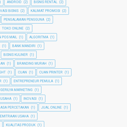
)
ANDROID
(2)
BISNIS RENTAL
(2)
VASI BISNIS
(2)
KALIMAT PROMOSI
(2)
PENGALAMAN PENGGUNA
(2)
TOKO ONLINE
(2)
 POS MAIL
(1)
ALGORITMA
(1)
(1)
BANK MANDIRI
(1)
BISNIS KULINER
(1)
MAN
(1)
BRANDING MURAH
(1)
GHT
(1)
CUAN
(1)
CUAN PRINTER
(1)
R
(1)
ENTREPRENEUR PEMULA
(1)
GERILYA MARKETING
(1)
 USAHA
(1)
INOVASI
(1)
JASA PERCETAKAN
(1)
JUAL ONLINE
(1)
KEMITRAAN USAHA
(1)
KUALITAS PRODUK
(1)