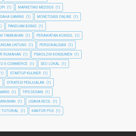
OPI
(1)
MARKETING MEDSOS
(1)
SAHA GAMING
(1)
MONETISASI ONLINE
(1)
1)
PANDUAN BISNIS
(1)
AN TAMBAHAN
(1)
PERAWATAN KONSOL
(1)
TUNGAN UNTUNG
(1)
PERSONALISASI
(1)
ER RUMAHAN
(1)
PSIKOLOGI KONSUMEN
(1)
EO E-COMMERCE
(1)
SEO LOKAL
(1)
(1)
STARTUP KULINER
(1)
)
STRATEGI PENJUALAN
(1)
GAMING
(1)
TIPS DESAIN
(1)
MINUMAN
(1)
USAHA KECIL
(1)
 TUTORIAL
(1)
KANTOR POS
(1)