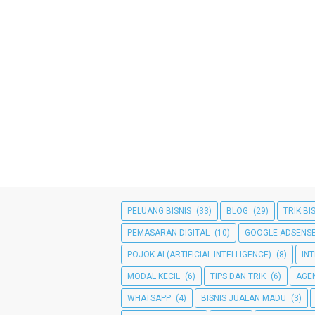
PELUANG BISNIS
(33)
BLOG
(29)
TRIK BI
PEMASARAN DIGITAL
(10)
GOOGLE ADSENS
POJOK AI (ARTIFICIAL INTELLIGENCE)
(8)
IN
MODAL KECIL
(6)
TIPS DAN TRIK
(6)
AGE
WHATSAPP
(4)
BISNIS JUALAN MADU
(3)