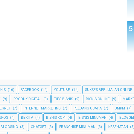
SNIS
(16)
FACEBOOK
(14)
YOUTUBE
(14)
SUKSES BERJUALAN ONLINE
E
(9)
PRODUK DIGITAL
(9)
TIPS BISNIS
(9)
BISNIS ONLINE
(9)
MARKE
TERNET
(7)
INTERNET MARKETING
(7)
PELUANG USAHA
(7)
UMKM
(7)
NPOS
(4)
BERITA
(4)
BISNIS KOPI
(4)
BISNIS MINUMAN
(4)
BLOGGE
BLOGGING
(3)
CHATGPT
(3)
FRANCHISE MINUMAN
(3)
KESEHATAN
(3