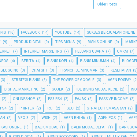
Older Posts
SNIS
(16)
FACEBOOK
(14)
YOUTUBE
(14)
SUKSES BERJUALAN ONLINE
E
(9)
PRODUK DIGITAL
(9)
TIPS BISNIS
(9)
BISNIS ONLINE
(9)
MARKE
TERNET
(7)
INTERNET MARKETING
(7)
PELUANG USAHA
(7)
UMKM
(7)
NPOS
(4)
BERITA
(4)
BISNIS KOPI
(4)
BISNIS MINUMAN
(4)
BLOGGE
BLOGGING
(3)
CHATGPT
(3)
FRANCHISE MINUMAN
(3)
KESEHATAN
(3
(3)
STRATEGI BISNIS
(3)
THE POWER OF GOOGLE
(3)
AGEN POSPAY
(2
DIGITAL MARKETING
(2)
GOJEK
(2)
IDE BISNIS MODAL KECIL
(2)
INO
(2)
ONLINESHOP
(2)
PS3 PS4
(2)
PAJAK
(2)
PASSIVE INCOME
(2)
 PS4
(2)
PRINTER
(2)
ROI
(2)
SEO
(2)
STRATEGI PEMASARAN
(2)
GAN
(2)
VEO 3
(2)
WISH
(2)
AGEN BNI 46
(1)
AGEN POS
(1)
AGEN
IKASI ONLINE
(1)
BALIK MODAL
(1)
BALIK MODAL CEPAT
(1)
BANK BCA
1)
BISNIS DIGITAL
(1)
BISNIS FOTOCOPY
(1)
BISNIS JUAL LUKISAN
(1)