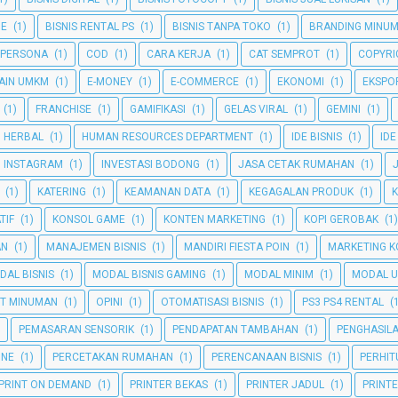
NE
(1)
BISNIS RENTAL PS
(1)
BISNIS TANPA TOKO
(1)
BRANDING MINU
 PERSONA
(1)
COD
(1)
CARA KERJA
(1)
CAT SEMPROT
(1)
COPYRI
AIN UMKM
(1)
E-MONEY
(1)
E-COMMERCE
(1)
EKONOMI
(1)
EKSPO
(1)
FRANCHISE
(1)
GAMIFIKASI
(1)
GELAS VIRAL
(1)
GEMINI
(1)
HERBAL
(1)
HUMAN RESOURCES DEPARTMENT
(1)
IDE BISNIS
(1)
IDE
INSTAGRAM
(1)
INVESTASI BODONG
(1)
JASA CETAK RUMAHAN
(1)
(1)
KATERING
(1)
KEAMANAN DATA
(1)
KEGAGALAN PRODUK
(1)
TIF
(1)
KONSOL GAME
(1)
KONTEN MARKETING
(1)
KOPI GEROBAK
(1)
AN
(1)
MANAJEMEN BISNIS
(1)
MANDIRI FIESTA POIN
(1)
MARKETING K
DAL BISNIS
(1)
MODAL BISNIS GAMING
(1)
MODAL MINIM
(1)
MODAL U
T MINUMAN
(1)
OPINI
(1)
OTOMATISASI BISNIS
(1)
PS3 PS4 RENTAL
(
PEMASARAN SENSORIK
(1)
PENDAPATAN TAMBAHAN
(1)
PENGHASIL
INE
(1)
PERCETAKAN RUMAHAN
(1)
PERENCANAAN BISNIS
(1)
PERHI
PRINT ON DEMAND
(1)
PRINTER BEKAS
(1)
PRINTER JADUL
(1)
PRINT