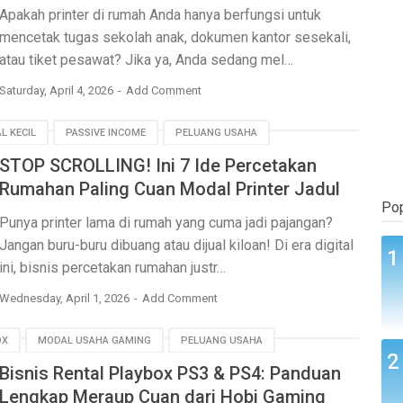
Apakah printer di rumah Anda hanya berfungsi untuk
mencetak tugas sekolah anak, dokumen kantor sesekali,
atau tiket pesawat? Jika ya, Anda sedang mel…
Saturday, April 4, 2026
Add Comment
L KECIL
PASSIVE INCOME
PELUANG USAHA
STOP SCROLLING! Ini 7 Ide Percetakan
UMKM
Rumahan Paling Cuan Modal Printer Jadul
Pop
Punya printer lama di rumah yang cuma jadi pajangan?
Jangan buru-buru dibuang atau dijual kiloan! Di era digital
ini, bisnis percetakan rumahan justr…
Wednesday, April 1, 2026
Add Comment
OX
MODAL USAHA GAMING
PELUANG USAHA
Bisnis Rental Playbox PS3 & PS4: Panduan
Lengkap Meraup Cuan dari Hobi Gaming