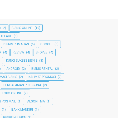
(12)
BISNIS ONLINE
(10)
TPLACE
(8)
BISNIS RUMAHAN
(6)
GOOGLE
(6)
R
(4)
REVIEW
(4)
SHOPEE
(4)
)
KUNCI SUKSES BISNIS
(3)
)
ANDROID
(2)
BISNIS RENTAL
(2)
VASI BISNIS
(2)
KALIMAT PROMOSI
(2)
PENGALAMAN PENGGUNA
(2)
TOKO ONLINE
(2)
 POS MAIL
(1)
ALGORITMA
(1)
(1)
BANK MANDIRI
(1)
BISNIS KULINER
(1)