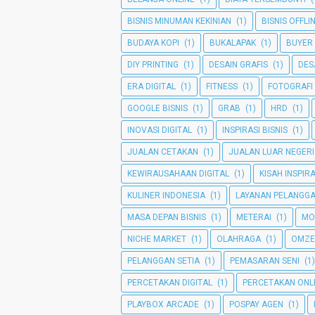
BISNIS MINUMAN KEKINIAN
(1)
BISNIS OFFLI
BUDAYA KOPI
(1)
BUKALAPAK
(1)
BUYER
DIY PRINTING
(1)
DESAIN GRAFIS
(1)
DES
ERA DIGITAL
(1)
FITNESS
(1)
FOTOGRAFI
GOOGLE BISNIS
(1)
GRAB
(1)
HRD
(1)
INOVASI DIGITAL
(1)
INSPIRASI BISNIS
(1)
JUALAN CETAKAN
(1)
JUALAN LUAR NEGERI
KEWIRAUSAHAAN DIGITAL
(1)
KISAH INSPIRA
KULINER INDONESIA
(1)
LAYANAN PELANGG
MASA DEPAN BISNIS
(1)
METERAI
(1)
MO
NICHE MARKET
(1)
OLAHRAGA
(1)
OMZE
PELANGGAN SETIA
(1)
PEMASARAN SENI
(1)
PERCETAKAN DIGITAL
(1)
PERCETAKAN ONL
PLAYBOX ARCADE
(1)
POSPAY AGEN
(1)