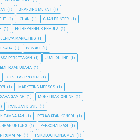
MAN
(1)
BRANDING MURAH
(1)
GHT
(1)
CUAN
(1)
CUAN PRINTER
(1)
R
(1)
ENTREPRENEUR PEMULA
(1)
GERILYA MARKETING
(1)
 USAHA
(1)
INOVASI
(1)
JASA PERCETAKAN
(1)
JUAL ONLINE
(1)
KEMITRAAN USAHA
(1)
KUALITAS PRODUK
(1)
OPI
(1)
MARKETING MEDSOS
(1)
SAHA GAMING
(1)
MONETISASI ONLINE
(1)
1)
PANDUAN BISNIS
(1)
AN TAMBAHAN
(1)
PERAWATAN KONSOL
(1)
TUNGAN UNTUNG
(1)
PERSONALISASI
(1)
ER RUMAHAN
(1)
PSIKOLOGI KONSUMEN
(1)