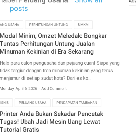
 label
Peluang Usaha
.
Show all
Adv
posts
ANG USAHA
PERHITUNGAN UNTUNG
UMKM
Modal Minim, Omzet Meledak: Bongkar
Tuntas Perhitungan Untung Jualan
Minuman Kekinian di Era Sekarang
Halo para calon pengusaha dan pejuang cuan! Siapa yang
tidak tergiur dengan tren minuman kekinian yang terus
menjamur di setiap sudut kota? Dari es ko…
Monday, April 6, 2026
Add Comment
BISNIS
PELUANG USAHA
PENDAPATAN TAMBAHAN
Printer Anda Bukan Sekadar Pencetak
Tugas! Ubah Jadi Mesin Uang Lewat
Tutorial Gratis