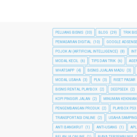
PELUANG BISNIS
(33)
BLOG
(29)
TRIK BI
PEMASARAN DIGITAL
(10)
GOOGLE ADSENS
POJOK AI (ARTIFICIAL INTELLIGENCE)
(8)
IN
MODAL KECIL
(6)
TIPS DAN TRIK
(6)
AGE
WHATSAPP
(4)
BISNIS JUALAN MADU
(3)
MODAL USAHA
(3)
PLN
(3)
RISET PASAR
BISNIS RENTAL PLAYBOX
(2)
DEEPSEEK
(2)
KOPI PINGGIR JALAN
(2)
MINUMAN KEKINIAN
PENGEMBANGAN PRODUK
(2)
PLAYBOX PS3
TRANSPORTASI ONLINE
(2)
USAHA SAMPIN
ANTI BANGKRUT
(1)
ANTI-USANG
(1)
APL
BELANJA ONLINE
(1)
BIAYA TERSEMBUNYI
(