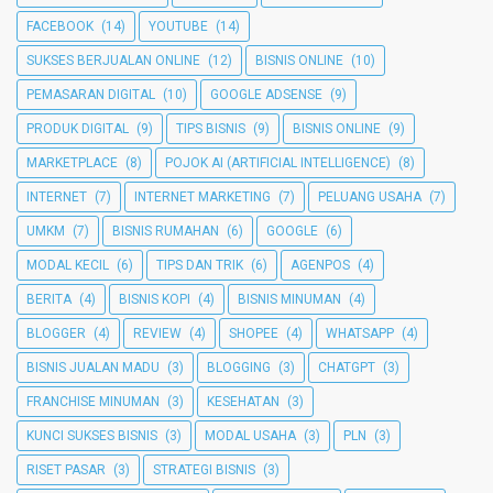
FACEBOOK
(14)
YOUTUBE
(14)
SUKSES BERJUALAN ONLINE
(12)
BISNIS ONLINE
(10)
PEMASARAN DIGITAL
(10)
GOOGLE ADSENSE
(9)
PRODUK DIGITAL
(9)
TIPS BISNIS
(9)
BISNIS ONLINE
(9)
MARKETPLACE
(8)
POJOK AI (ARTIFICIAL INTELLIGENCE)
(8)
INTERNET
(7)
INTERNET MARKETING
(7)
PELUANG USAHA
(7)
UMKM
(7)
BISNIS RUMAHAN
(6)
GOOGLE
(6)
MODAL KECIL
(6)
TIPS DAN TRIK
(6)
AGENPOS
(4)
BERITA
(4)
BISNIS KOPI
(4)
BISNIS MINUMAN
(4)
BLOGGER
(4)
REVIEW
(4)
SHOPEE
(4)
WHATSAPP
(4)
BISNIS JUALAN MADU
(3)
BLOGGING
(3)
CHATGPT
(3)
FRANCHISE MINUMAN
(3)
KESEHATAN
(3)
KUNCI SUKSES BISNIS
(3)
MODAL USAHA
(3)
PLN
(3)
RISET PASAR
(3)
STRATEGI BISNIS
(3)