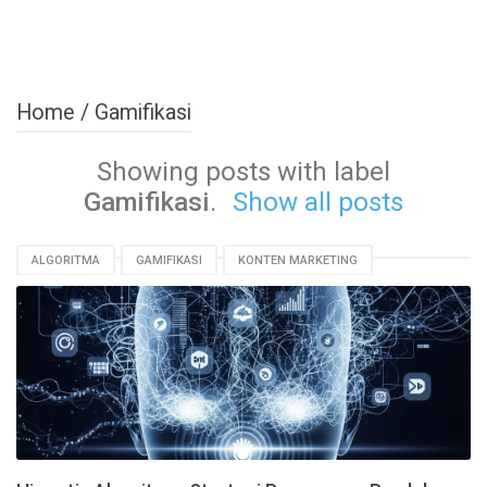
Home
/
Gamifikasi
Showing posts with label
Gamifikasi
.
Show all posts
ALGORITMA
GAMIFIKASI
KONTEN MARKETING
PEMASARAN DIGITAL
PERSONALISASI
PRODUK DIGITAL
RETARGETING
SEO
STRATEGI MARKETING
UI/UX