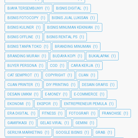
BIAYA TERSEMBUNYI
(1)
BISNIS DIGITAL
(1)
BISNIS FOTOCOPY
(1)
BISNIS JUAL LUKISAN
(1)
BISNIS KULINER
(1)
BISNIS MINUMAN KEKINIAN
(1)
BISNIS OFFLINE
(1)
BISNIS RENTAL PS
(1)
BISNIS TANPA TOKO
(1)
BRANDING MINUMAN
(1)
BRANDING MURAH
(1)
BUDAYA KOPI
(1)
BUKALAPAK
(1)
BUYER PERSONA
(1)
COD
(1)
CARA KERJA
(1)
CAT SEMPROT
(1)
COPYRIGHT
(1)
CUAN
(1)
CUAN PRINTER
(1)
DIY PRINTING
(1)
DESAIN GRAFIS
(1)
DESAIN UMKM
(1)
E-MONEY
(1)
E-COMMERCE
(1)
EKONOMI
(1)
EKSPOR
(1)
ENTREPRENEUR PEMULA
(1)
ERA DIGITAL
(1)
FITNESS
(1)
FOTOGRAFI
(1)
FRANCHISE
(1)
GAMIFIKASI
(1)
GELAS VIRAL
(1)
GEMINI
(1)
GERILYA MARKETING
(1)
GOOGLE BISNIS
(1)
GRAB
(1)