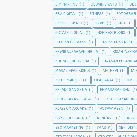
DIY PRINTING
(1)
DESAIN GRAFIS
(1)
DES
ERA DIGITAL
(1)
FITNESS
(1)
FOTOGRAFI
GOOGLE BISNIS
(1)
GRAB
(1)
HRD
(1)
INOVASI DIGITAL
(1)
INSPIRASI BISNIS
(1)
JUALAN CETAKAN
(1)
JUALAN LUAR NEGERI
KEWIRAUSAHAAN DIGITAL
(1)
KISAH INSPIRA
KULINER INDONESIA
(1)
LAYANAN PELANGG
MASA DEPAN BISNIS
(1)
METERAI
(1)
MO
NICHE MARKET
(1)
OLAHRAGA
(1)
OMZE
PELANGGAN SETIA
(1)
PEMASARAN SENI
(1)
PERCETAKAN DIGITAL
(1)
PERCETAKAN ONL
PLAYBOX ARCADE
(1)
POSPAY AGEN
(1)
PSIKOLOGI RASA
(1)
RENDANG
(1)
RESEP
SEO MARKETING
(1)
SAAS
(1)
SENI DIGI
STRATEGI HARGA
(1)
STRATEGI JANGKA PA