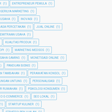
R
(1)
ENTREPRENEUR PEMULA
(1)
GERILYA MARKETING
(1)
 USAHA
(1)
INOVASI
(1)
JASA PERCETAKAN
(1)
JUAL ONLINE
(1)
KEMITRAAN USAHA
(1)
KUALITAS PRODUK
(1)
OPI
(1)
MARKETING MEDSOS
(1)
SAHA GAMING
(1)
MONETISASI ONLINE
(1)
1)
PANDUAN BISNIS
(1)
AN TAMBAHAN
(1)
PERAWATAN KONSOL
(1)
TUNGAN UNTUNG
(1)
PERSONALISASI
(1)
ER RUMAHAN
(1)
PSIKOLOGI KONSUMEN
(1)
EO E-COMMERCE
(1)
SEO LOKAL
(1)
(1)
STARTUP KULINER
(1)
)
STRATEGI PENJUALAN
(1)