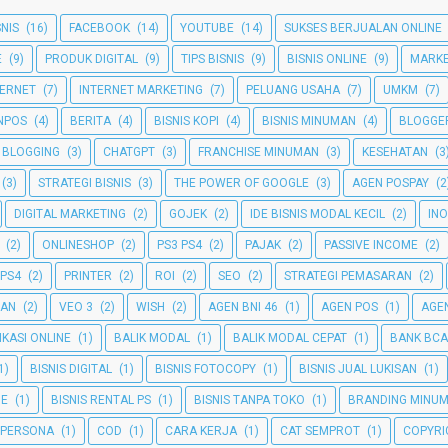
SNIS
(16)
FACEBOOK
(14)
YOUTUBE
(14)
SUKSES BERJUALAN ONLINE
E
(9)
PRODUK DIGITAL
(9)
TIPS BISNIS
(9)
BISNIS ONLINE
(9)
MARKE
TERNET
(7)
INTERNET MARKETING
(7)
PELUANG USAHA
(7)
UMKM
(7)
NPOS
(4)
BERITA
(4)
BISNIS KOPI
(4)
BISNIS MINUMAN
(4)
BLOGGE
BLOGGING
(3)
CHATGPT
(3)
FRANCHISE MINUMAN
(3)
KESEHATAN
(3
(3)
STRATEGI BISNIS
(3)
THE POWER OF GOOGLE
(3)
AGEN POSPAY
(2
DIGITAL MARKETING
(2)
GOJEK
(2)
IDE BISNIS MODAL KECIL
(2)
INO
(2)
ONLINESHOP
(2)
PS3 PS4
(2)
PAJAK
(2)
PASSIVE INCOME
(2)
 PS4
(2)
PRINTER
(2)
ROI
(2)
SEO
(2)
STRATEGI PEMASARAN
(2)
GAN
(2)
VEO 3
(2)
WISH
(2)
AGEN BNI 46
(1)
AGEN POS
(1)
AGEN
IKASI ONLINE
(1)
BALIK MODAL
(1)
BALIK MODAL CEPAT
(1)
BANK BCA
1)
BISNIS DIGITAL
(1)
BISNIS FOTOCOPY
(1)
BISNIS JUAL LUKISAN
(1)
NE
(1)
BISNIS RENTAL PS
(1)
BISNIS TANPA TOKO
(1)
BRANDING MINU
 PERSONA
(1)
COD
(1)
CARA KERJA
(1)
CAT SEMPROT
(1)
COPYRI