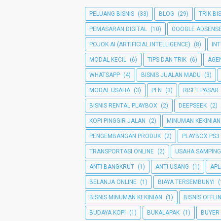
PELUANG BISNIS
(33)
BLOG
(29)
TRIK BI
PEMASARAN DIGITAL
(10)
GOOGLE ADSENS
POJOK AI (ARTIFICIAL INTELLIGENCE)
(8)
IN
MODAL KECIL
(6)
TIPS DAN TRIK
(6)
AGE
WHATSAPP
(4)
BISNIS JUALAN MADU
(3)
MODAL USAHA
(3)
PLN
(3)
RISET PASAR
BISNIS RENTAL PLAYBOX
(2)
DEEPSEEK
(2)
KOPI PINGGIR JALAN
(2)
MINUMAN KEKINIAN
PENGEMBANGAN PRODUK
(2)
PLAYBOX PS3
TRANSPORTASI ONLINE
(2)
USAHA SAMPIN
ANTI BANGKRUT
(1)
ANTI-USANG
(1)
APL
BELANJA ONLINE
(1)
BIAYA TERSEMBUNYI
(
BISNIS MINUMAN KEKINIAN
(1)
BISNIS OFFLI
BUDAYA KOPI
(1)
BUKALAPAK
(1)
BUYER