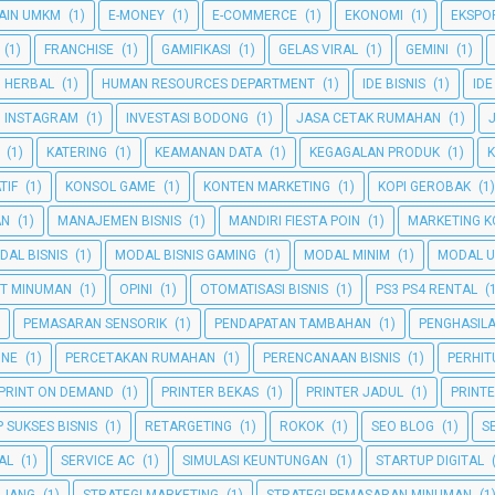
AIN UMKM
(1)
E-MONEY
(1)
E-COMMERCE
(1)
EKONOMI
(1)
EKSPO
(1)
FRANCHISE
(1)
GAMIFIKASI
(1)
GELAS VIRAL
(1)
GEMINI
(1)
HERBAL
(1)
HUMAN RESOURCES DEPARTMENT
(1)
IDE BISNIS
(1)
IDE
INSTAGRAM
(1)
INVESTASI BODONG
(1)
JASA CETAK RUMAHAN
(1)
(1)
KATERING
(1)
KEAMANAN DATA
(1)
KEGAGALAN PRODUK
(1)
TIF
(1)
KONSOL GAME
(1)
KONTEN MARKETING
(1)
KOPI GEROBAK
(1)
AN
(1)
MANAJEMEN BISNIS
(1)
MANDIRI FIESTA POIN
(1)
MARKETING K
DAL BISNIS
(1)
MODAL BISNIS GAMING
(1)
MODAL MINIM
(1)
MODAL U
T MINUMAN
(1)
OPINI
(1)
OTOMATISASI BISNIS
(1)
PS3 PS4 RENTAL
(
PEMASARAN SENSORIK
(1)
PENDAPATAN TAMBAHAN
(1)
PENGHASIL
INE
(1)
PERCETAKAN RUMAHAN
(1)
PERENCANAAN BISNIS
(1)
PERHI
PRINT ON DEMAND
(1)
PRINTER BEKAS
(1)
PRINTER JADUL
(1)
PRINT
 SUKSES BISNIS
(1)
RETARGETING
(1)
ROKOK
(1)
SEO BLOG
(1)
S
TAL
(1)
SERVICE AC
(1)
SIMULASI KEUNTUNGAN
(1)
STARTUP DIGITAL
NJANG
(1)
STRATEGI MARKETING
(1)
STRATEGI PEMASARAN MINUMAN
(1