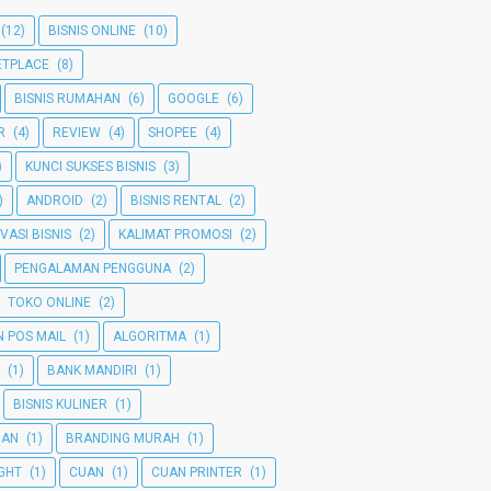
(12)
BISNIS ONLINE
(10)
TPLACE
(8)
BISNIS RUMAHAN
(6)
GOOGLE
(6)
R
(4)
REVIEW
(4)
SHOPEE
(4)
)
KUNCI SUKSES BISNIS
(3)
)
ANDROID
(2)
BISNIS RENTAL
(2)
VASI BISNIS
(2)
KALIMAT PROMOSI
(2)
PENGALAMAN PENGGUNA
(2)
TOKO ONLINE
(2)
 POS MAIL
(1)
ALGORITMA
(1)
(1)
BANK MANDIRI
(1)
BISNIS KULINER
(1)
MAN
(1)
BRANDING MURAH
(1)
GHT
(1)
CUAN
(1)
CUAN PRINTER
(1)