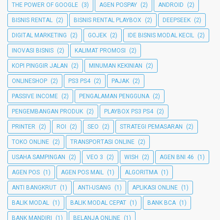
THE POWER OF GOOGLE
(3)
AGEN POSPAY
(2)
ANDROID
(2)
BISNIS RENTAL
(2)
BISNIS RENTAL PLAYBOX
(2)
DEEPSEEK
(2)
DIGITAL MARKETING
(2)
GOJEK
(2)
IDE BISNIS MODAL KECIL
(2)
INOVASI BISNIS
(2)
KALIMAT PROMOSI
(2)
KOPI PINGGIR JALAN
(2)
MINUMAN KEKINIAN
(2)
ONLINESHOP
(2)
PS3 PS4
(2)
PAJAK
(2)
PASSIVE INCOME
(2)
PENGALAMAN PENGGUNA
(2)
PENGEMBANGAN PRODUK
(2)
PLAYBOX PS3 PS4
(2)
PRINTER
(2)
ROI
(2)
SEO
(2)
STRATEGI PEMASARAN
(2)
TOKO ONLINE
(2)
TRANSPORTASI ONLINE
(2)
USAHA SAMPINGAN
(2)
VEO 3
(2)
WISH
(2)
AGEN BNI 46
(1)
AGEN POS
(1)
AGEN POS MAIL
(1)
ALGORITMA
(1)
ANTI BANGKRUT
(1)
ANTI-USANG
(1)
APLIKASI ONLINE
(1)
BALIK MODAL
(1)
BALIK MODAL CEPAT
(1)
BANK BCA
(1)
BANK MANDIRI
(1)
BELANJA ONLINE
(1)