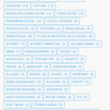
FACEBOOK
(14)
YOUTUBE
(14)
SUKSES BERJUALAN ONLINE
(12)
BISNIS ONLINE
(10)
PEMASARAN DIGITAL
(10)
GOOGLE ADSENSE
(9)
PRODUK DIGITAL
(9)
TIPS BISNIS
(9)
BISNIS ONLINE
(9)
MARKETPLACE
(8)
POJOK AI (ARTIFICIAL INTELLIGENCE)
(8)
INTERNET
(7)
INTERNET MARKETING
(7)
PELUANG USAHA
(7)
UMKM
(7)
BISNIS RUMAHAN
(6)
GOOGLE
(6)
MODAL KECIL
(6)
TIPS DAN TRIK
(6)
AGENPOS
(4)
BERITA
(4)
BISNIS KOPI
(4)
BISNIS MINUMAN
(4)
BLOGGER
(4)
REVIEW
(4)
SHOPEE
(4)
WHATSAPP
(4)
BISNIS JUALAN MADU
(3)
BLOGGING
(3)
CHATGPT
(3)
FRANCHISE MINUMAN
(3)
KESEHATAN
(3)
KUNCI SUKSES BISNIS
(3)
MODAL USAHA
(3)
PLN
(3)
RISET PASAR
(3)
STRATEGI BISNIS
(3)