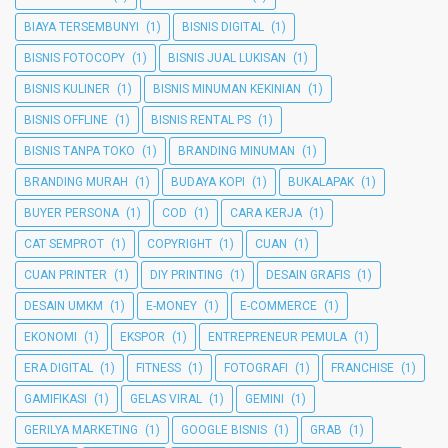
BIAYA TERSEMBUNYI
(1)
BISNIS DIGITAL
(1)
BISNIS FOTOCOPY
(1)
BISNIS JUAL LUKISAN
(1)
BISNIS KULINER
(1)
BISNIS MINUMAN KEKINIAN
(1)
BISNIS OFFLINE
(1)
BISNIS RENTAL PS
(1)
BISNIS TANPA TOKO
(1)
BRANDING MINUMAN
(1)
BRANDING MURAH
(1)
BUDAYA KOPI
(1)
BUKALAPAK
(1)
BUYER PERSONA
(1)
COD
(1)
CARA KERJA
(1)
CAT SEMPROT
(1)
COPYRIGHT
(1)
CUAN
(1)
CUAN PRINTER
(1)
DIY PRINTING
(1)
DESAIN GRAFIS
(1)
DESAIN UMKM
(1)
E-MONEY
(1)
E-COMMERCE
(1)
EKONOMI
(1)
EKSPOR
(1)
ENTREPRENEUR PEMULA
(1)
ERA DIGITAL
(1)
FITNESS
(1)
FOTOGRAFI
(1)
FRANCHISE
(1)
GAMIFIKASI
(1)
GELAS VIRAL
(1)
GEMINI
(1)
GERILYA MARKETING
(1)
GOOGLE BISNIS
(1)
GRAB
(1)