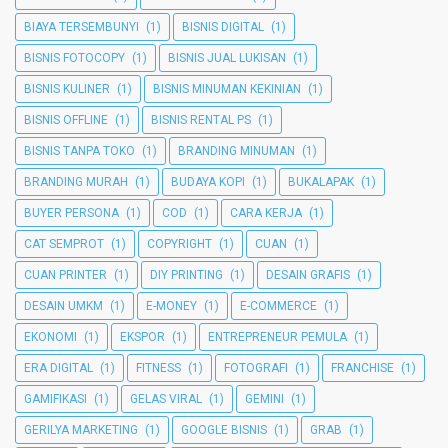
BIAYA TERSEMBUNYI
(1)
BISNIS DIGITAL
(1)
BISNIS FOTOCOPY
(1)
BISNIS JUAL LUKISAN
(1)
BISNIS KULINER
(1)
BISNIS MINUMAN KEKINIAN
(1)
BISNIS OFFLINE
(1)
BISNIS RENTAL PS
(1)
BISNIS TANPA TOKO
(1)
BRANDING MINUMAN
(1)
BRANDING MURAH
(1)
BUDAYA KOPI
(1)
BUKALAPAK
(1)
BUYER PERSONA
(1)
COD
(1)
CARA KERJA
(1)
CAT SEMPROT
(1)
COPYRIGHT
(1)
CUAN
(1)
CUAN PRINTER
(1)
DIY PRINTING
(1)
DESAIN GRAFIS
(1)
DESAIN UMKM
(1)
E-MONEY
(1)
E-COMMERCE
(1)
EKONOMI
(1)
EKSPOR
(1)
ENTREPRENEUR PEMULA
(1)
ERA DIGITAL
(1)
FITNESS
(1)
FOTOGRAFI
(1)
FRANCHISE
(1)
GAMIFIKASI
(1)
GELAS VIRAL
(1)
GEMINI
(1)
GERILYA MARKETING
(1)
GOOGLE BISNIS
(1)
GRAB
(1)