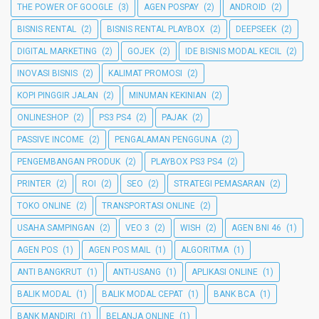
THE POWER OF GOOGLE
(3)
AGEN POSPAY
(2)
ANDROID
(2)
BISNIS RENTAL
(2)
BISNIS RENTAL PLAYBOX
(2)
DEEPSEEK
(2)
DIGITAL MARKETING
(2)
GOJEK
(2)
IDE BISNIS MODAL KECIL
(2)
INOVASI BISNIS
(2)
KALIMAT PROMOSI
(2)
KOPI PINGGIR JALAN
(2)
MINUMAN KEKINIAN
(2)
ONLINESHOP
(2)
PS3 PS4
(2)
PAJAK
(2)
PASSIVE INCOME
(2)
PENGALAMAN PENGGUNA
(2)
PENGEMBANGAN PRODUK
(2)
PLAYBOX PS3 PS4
(2)
PRINTER
(2)
ROI
(2)
SEO
(2)
STRATEGI PEMASARAN
(2)
TOKO ONLINE
(2)
TRANSPORTASI ONLINE
(2)
USAHA SAMPINGAN
(2)
VEO 3
(2)
WISH
(2)
AGEN BNI 46
(1)
AGEN POS
(1)
AGEN POS MAIL
(1)
ALGORITMA
(1)
ANTI BANGKRUT
(1)
ANTI-USANG
(1)
APLIKASI ONLINE
(1)
BALIK MODAL
(1)
BALIK MODAL CEPAT
(1)
BANK BCA
(1)
BANK MANDIRI
(1)
BELANJA ONLINE
(1)