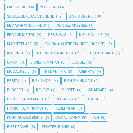
FACEBOOK
(14)
YOUTUBE
(14)
SUKSES BERJUALAN ONLINE
(12)
BISNIS ONLINE
(10)
PEMASARAN DIGITAL
(10)
GOOGLE ADSENSE
(9)
PRODUK DIGITAL
(9)
TIPS BISNIS
(9)
BISNIS ONLINE
(9)
MARKETPLACE
(8)
POJOK AI (ARTIFICIAL INTELLIGENCE)
(8)
INTERNET
(7)
INTERNET MARKETING
(7)
PELUANG USAHA
(7)
UMKM
(7)
BISNIS RUMAHAN
(6)
GOOGLE
(6)
MODAL KECIL
(6)
TIPS DAN TRIK
(6)
AGENPOS
(4)
BERITA
(4)
BISNIS KOPI
(4)
BISNIS MINUMAN
(4)
BLOGGER
(4)
REVIEW
(4)
SHOPEE
(4)
WHATSAPP
(4)
BISNIS JUALAN MADU
(3)
BLOGGING
(3)
CHATGPT
(3)
FRANCHISE MINUMAN
(3)
KESEHATAN
(3)
KUNCI SUKSES BISNIS
(3)
MODAL USAHA
(3)
PLN
(3)
RISET PASAR
(3)
STRATEGI BISNIS
(3)