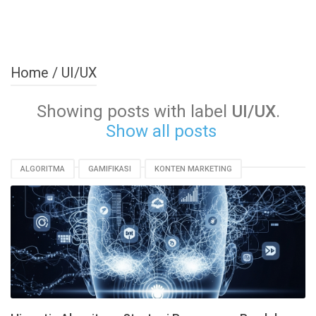
Home
/
UI/UX
Showing posts with label
UI/UX
.
Show all posts
ALGORITMA
GAMIFIKASI
KONTEN MARKETING
PEMASARAN DIGITAL
PERSONALISASI
PRODUK DIGITAL
RETARGETING
SEO
STRATEGI MARKETING
UI/UX