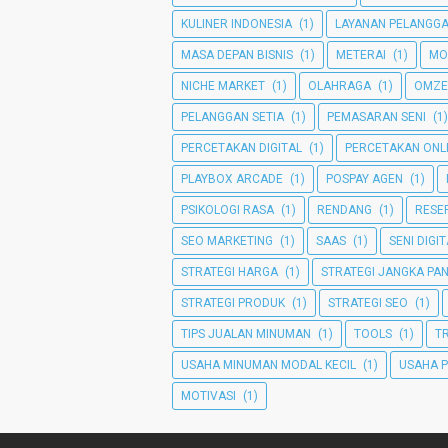
KULINER INDONESIA
(1)
LAYANAN PELANGG
MASA DEPAN BISNIS
(1)
METERAI
(1)
MO
NICHE MARKET
(1)
OLAHRAGA
(1)
OMZE
PELANGGAN SETIA
(1)
PEMASARAN SENI
(1)
PERCETAKAN DIGITAL
(1)
PERCETAKAN ONL
PLAYBOX ARCADE
(1)
POSPAY AGEN
(1)
PSIKOLOGI RASA
(1)
RENDANG
(1)
RESEP
SEO MARKETING
(1)
SAAS
(1)
SENI DIGI
STRATEGI HARGA
(1)
STRATEGI JANGKA PA
STRATEGI PRODUK
(1)
STRATEGI SEO
(1)
TIPS JUALAN MINUMAN
(1)
TOOLS
(1)
T
USAHA MINUMAN MODAL KECIL
(1)
USAHA 
MOTIVASI
(1)