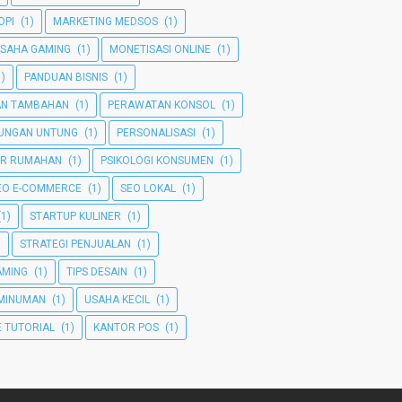
OPI
(1)
MARKETING MEDSOS
(1)
SAHA GAMING
(1)
MONETISASI ONLINE
(1)
1)
PANDUAN BISNIS
(1)
AN TAMBAHAN
(1)
PERAWATAN KONSOL
(1)
TUNGAN UNTUNG
(1)
PERSONALISASI
(1)
ER RUMAHAN
(1)
PSIKOLOGI KONSUMEN
(1)
EO E-COMMERCE
(1)
SEO LOKAL
(1)
(1)
STARTUP KULINER
(1)
)
STRATEGI PENJUALAN
(1)
GAMING
(1)
TIPS DESAIN
(1)
MINUMAN
(1)
USAHA KECIL
(1)
 TUTORIAL
(1)
KANTOR POS
(1)