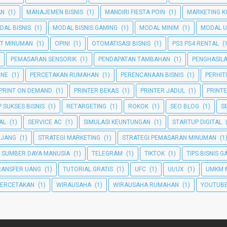
AN
(1)
MANAJEMEN BISNIS
(1)
MANDIRI FIESTA POIN
(1)
MARKETING K
DAL BISNIS
(1)
MODAL BISNIS GAMING
(1)
MODAL MINIM
(1)
MODAL U
T MINUMAN
(1)
OPINI
(1)
OTOMATISASI BISNIS
(1)
PS3 PS4 RENTAL
(
PEMASARAN SENSORIK
(1)
PENDAPATAN TAMBAHAN
(1)
PENGHASIL
INE
(1)
PERCETAKAN RUMAHAN
(1)
PERENCANAAN BISNIS
(1)
PERHI
PRINT ON DEMAND
(1)
PRINTER BEKAS
(1)
PRINTER JADUL
(1)
PRINT
 SUKSES BISNIS
(1)
RETARGETING
(1)
ROKOK
(1)
SEO BLOG
(1)
S
TAL
(1)
SERVICE AC
(1)
SIMULASI KEUNTUNGAN
(1)
STARTUP DIGITAL
NJANG
(1)
STRATEGI MARKETING
(1)
STRATEGI PEMASARAN MINUMAN
(1
SUMBER DAYA MANUSIA
(1)
TELEGRAM
(1)
TIKTOK
(1)
TIPS BISNIS 
RANSFER UANG
(1)
TUTORIAL GRATIS
(1)
UFC
(1)
UI/UX
(1)
UMKM 
PERCETAKAN
(1)
WIRAUSAHA
(1)
WIRAUSAHA RUMAHAN
(1)
YOUTUBE