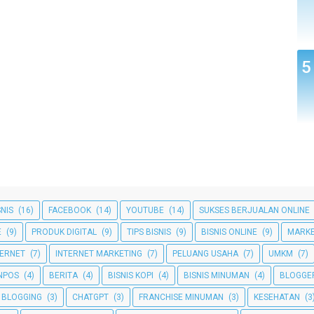
SNIS
(16)
FACEBOOK
(14)
YOUTUBE
(14)
SUKSES BERJUALAN ONLINE
E
(9)
PRODUK DIGITAL
(9)
TIPS BISNIS
(9)
BISNIS ONLINE
(9)
MARKE
TERNET
(7)
INTERNET MARKETING
(7)
PELUANG USAHA
(7)
UMKM
(7)
NPOS
(4)
BERITA
(4)
BISNIS KOPI
(4)
BISNIS MINUMAN
(4)
BLOGGE
BLOGGING
(3)
CHATGPT
(3)
FRANCHISE MINUMAN
(3)
KESEHATAN
(3