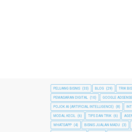
PELUANG BISNIS
(33)
BLOG
(29)
TRIK BI
PEMASARAN DIGITAL
(10)
GOOGLE ADSENS
POJOK AI (ARTIFICIAL INTELLIGENCE)
(8)
IN
MODAL KECIL
(6)
TIPS DAN TRIK
(6)
AGE
WHATSAPP
(4)
BISNIS JUALAN MADU
(3)