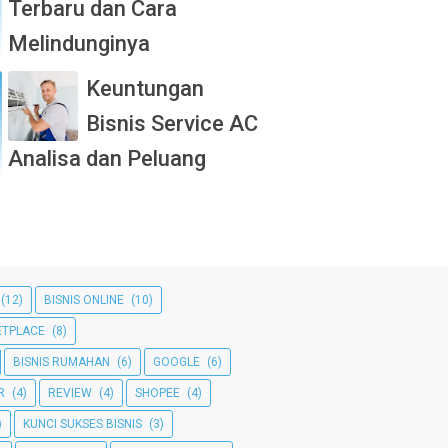
Terbaru dan Cara
Melindunginya
Keuntungan
Bisnis Service AC
Analisa dan Peluang
(12)
BISNIS ONLINE
(10)
TPLACE
(8)
BISNIS RUMAHAN
(6)
GOOGLE
(6)
R
(4)
REVIEW
(4)
SHOPEE
(4)
)
KUNCI SUKSES BISNIS
(3)