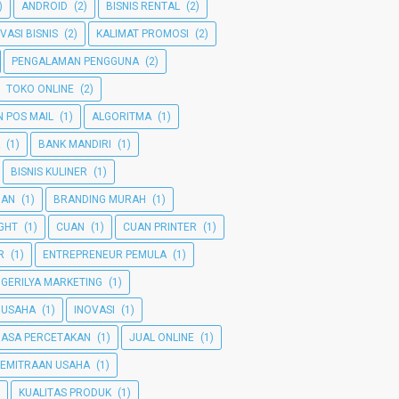
)
ANDROID
(2)
BISNIS RENTAL
(2)
VASI BISNIS
(2)
KALIMAT PROMOSI
(2)
PENGALAMAN PENGGUNA
(2)
TOKO ONLINE
(2)
 POS MAIL
(1)
ALGORITMA
(1)
(1)
BANK MANDIRI
(1)
BISNIS KULINER
(1)
MAN
(1)
BRANDING MURAH
(1)
GHT
(1)
CUAN
(1)
CUAN PRINTER
(1)
R
(1)
ENTREPRENEUR PEMULA
(1)
GERILYA MARKETING
(1)
 USAHA
(1)
INOVASI
(1)
JASA PERCETAKAN
(1)
JUAL ONLINE
(1)
KEMITRAAN USAHA
(1)
KUALITAS PRODUK
(1)