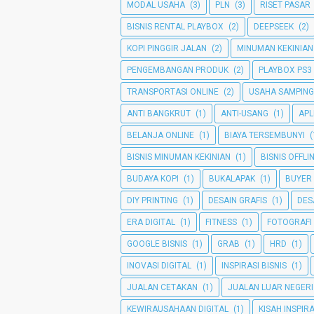
MODAL USAHA
(3)
PLN
(3)
RISET PASAR
BISNIS RENTAL PLAYBOX
(2)
DEEPSEEK
(2)
KOPI PINGGIR JALAN
(2)
MINUMAN KEKINIAN
PENGEMBANGAN PRODUK
(2)
PLAYBOX PS3
TRANSPORTASI ONLINE
(2)
USAHA SAMPIN
ANTI BANGKRUT
(1)
ANTI-USANG
(1)
APL
BELANJA ONLINE
(1)
BIAYA TERSEMBUNYI
(
BISNIS MINUMAN KEKINIAN
(1)
BISNIS OFFLI
BUDAYA KOPI
(1)
BUKALAPAK
(1)
BUYER
DIY PRINTING
(1)
DESAIN GRAFIS
(1)
DES
ERA DIGITAL
(1)
FITNESS
(1)
FOTOGRAFI
GOOGLE BISNIS
(1)
GRAB
(1)
HRD
(1)
INOVASI DIGITAL
(1)
INSPIRASI BISNIS
(1)
JUALAN CETAKAN
(1)
JUALAN LUAR NEGERI
KEWIRAUSAHAAN DIGITAL
(1)
KISAH INSPIRA