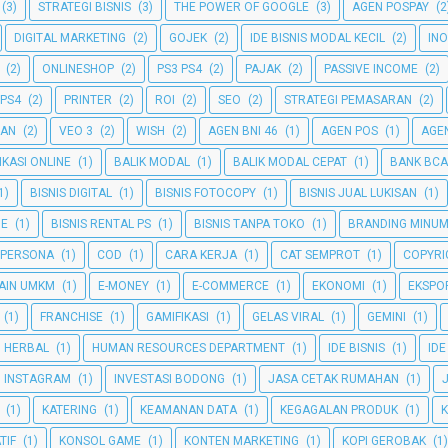
(3)
STRATEGI BISNIS
(3)
THE POWER OF GOOGLE
(3)
AGEN POSPAY
(2
DIGITAL MARKETING
(2)
GOJEK
(2)
IDE BISNIS MODAL KECIL
(2)
INO
(2)
ONLINESHOP
(2)
PS3 PS4
(2)
PAJAK
(2)
PASSIVE INCOME
(2)
 PS4
(2)
PRINTER
(2)
ROI
(2)
SEO
(2)
STRATEGI PEMASARAN
(2)
GAN
(2)
VEO 3
(2)
WISH
(2)
AGEN BNI 46
(1)
AGEN POS
(1)
AGEN
IKASI ONLINE
(1)
BALIK MODAL
(1)
BALIK MODAL CEPAT
(1)
BANK BCA
1)
BISNIS DIGITAL
(1)
BISNIS FOTOCOPY
(1)
BISNIS JUAL LUKISAN
(1)
NE
(1)
BISNIS RENTAL PS
(1)
BISNIS TANPA TOKO
(1)
BRANDING MINU
 PERSONA
(1)
COD
(1)
CARA KERJA
(1)
CAT SEMPROT
(1)
COPYRI
AIN UMKM
(1)
E-MONEY
(1)
E-COMMERCE
(1)
EKONOMI
(1)
EKSPO
(1)
FRANCHISE
(1)
GAMIFIKASI
(1)
GELAS VIRAL
(1)
GEMINI
(1)
HERBAL
(1)
HUMAN RESOURCES DEPARTMENT
(1)
IDE BISNIS
(1)
IDE
INSTAGRAM
(1)
INVESTASI BODONG
(1)
JASA CETAK RUMAHAN
(1)
(1)
KATERING
(1)
KEAMANAN DATA
(1)
KEGAGALAN PRODUK
(1)
TIF
(1)
KONSOL GAME
(1)
KONTEN MARKETING
(1)
KOPI GEROBAK
(1)