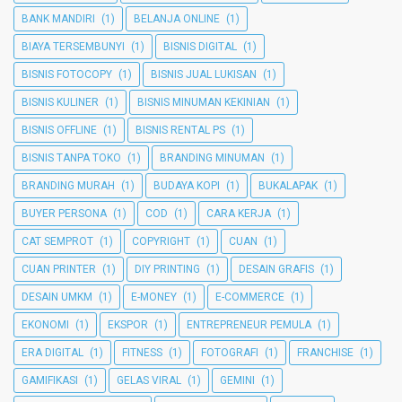
BANK MANDIRI
(1)
BELANJA ONLINE
(1)
BIAYA TERSEMBUNYI
(1)
BISNIS DIGITAL
(1)
BISNIS FOTOCOPY
(1)
BISNIS JUAL LUKISAN
(1)
BISNIS KULINER
(1)
BISNIS MINUMAN KEKINIAN
(1)
BISNIS OFFLINE
(1)
BISNIS RENTAL PS
(1)
BISNIS TANPA TOKO
(1)
BRANDING MINUMAN
(1)
BRANDING MURAH
(1)
BUDAYA KOPI
(1)
BUKALAPAK
(1)
BUYER PERSONA
(1)
COD
(1)
CARA KERJA
(1)
CAT SEMPROT
(1)
COPYRIGHT
(1)
CUAN
(1)
CUAN PRINTER
(1)
DIY PRINTING
(1)
DESAIN GRAFIS
(1)
DESAIN UMKM
(1)
E-MONEY
(1)
E-COMMERCE
(1)
EKONOMI
(1)
EKSPOR
(1)
ENTREPRENEUR PEMULA
(1)
ERA DIGITAL
(1)
FITNESS
(1)
FOTOGRAFI
(1)
FRANCHISE
(1)
GAMIFIKASI
(1)
GELAS VIRAL
(1)
GEMINI
(1)