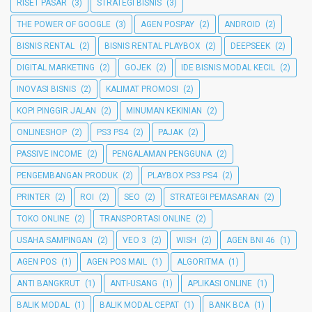
RISET PASAR
(3)
STRATEGI BISNIS
(3)
THE POWER OF GOOGLE
(3)
AGEN POSPAY
(2)
ANDROID
(2)
BISNIS RENTAL
(2)
BISNIS RENTAL PLAYBOX
(2)
DEEPSEEK
(2)
DIGITAL MARKETING
(2)
GOJEK
(2)
IDE BISNIS MODAL KECIL
(2)
INOVASI BISNIS
(2)
KALIMAT PROMOSI
(2)
KOPI PINGGIR JALAN
(2)
MINUMAN KEKINIAN
(2)
ONLINESHOP
(2)
PS3 PS4
(2)
PAJAK
(2)
PASSIVE INCOME
(2)
PENGALAMAN PENGGUNA
(2)
PENGEMBANGAN PRODUK
(2)
PLAYBOX PS3 PS4
(2)
PRINTER
(2)
ROI
(2)
SEO
(2)
STRATEGI PEMASARAN
(2)
TOKO ONLINE
(2)
TRANSPORTASI ONLINE
(2)
USAHA SAMPINGAN
(2)
VEO 3
(2)
WISH
(2)
AGEN BNI 46
(1)
AGEN POS
(1)
AGEN POS MAIL
(1)
ALGORITMA
(1)
ANTI BANGKRUT
(1)
ANTI-USANG
(1)
APLIKASI ONLINE
(1)
BALIK MODAL
(1)
BALIK MODAL CEPAT
(1)
BANK BCA
(1)