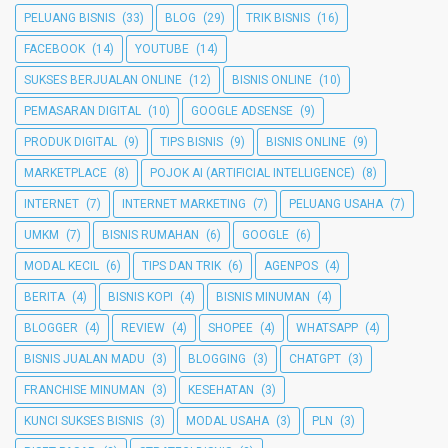
PELUANG BISNIS
(33)
BLOG
(29)
TRIK BISNIS
(16)
FACEBOOK
(14)
YOUTUBE
(14)
SUKSES BERJUALAN ONLINE
(12)
BISNIS ONLINE
(10)
PEMASARAN DIGITAL
(10)
GOOGLE ADSENSE
(9)
PRODUK DIGITAL
(9)
TIPS BISNIS
(9)
BISNIS ONLINE
(9)
MARKETPLACE
(8)
POJOK AI (ARTIFICIAL INTELLIGENCE)
(8)
INTERNET
(7)
INTERNET MARKETING
(7)
PELUANG USAHA
(7)
UMKM
(7)
BISNIS RUMAHAN
(6)
GOOGLE
(6)
MODAL KECIL
(6)
TIPS DAN TRIK
(6)
AGENPOS
(4)
BERITA
(4)
BISNIS KOPI
(4)
BISNIS MINUMAN
(4)
BLOGGER
(4)
REVIEW
(4)
SHOPEE
(4)
WHATSAPP
(4)
BISNIS JUALAN MADU
(3)
BLOGGING
(3)
CHATGPT
(3)
FRANCHISE MINUMAN
(3)
KESEHATAN
(3)
KUNCI SUKSES BISNIS
(3)
MODAL USAHA
(3)
PLN
(3)