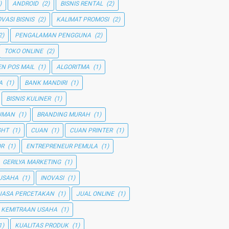
)
ANDROID
(2)
BISNIS RENTAL
(2)
OVASI BISNIS
(2)
KALIMAT PROMOSI
(2)
2)
PENGALAMAN PENGGUNA
(2)
TOKO ONLINE
(2)
N POS MAIL
(1)
ALGORITMA
(1)
A
(1)
BANK MANDIRI
(1)
BISNIS KULINER
(1)
UMAN
(1)
BRANDING MURAH
(1)
GHT
(1)
CUAN
(1)
CUAN PRINTER
(1)
OR
(1)
ENTREPRENEUR PEMULA
(1)
GERILYA MARKETING
(1)
 USAHA
(1)
INOVASI
(1)
JASA PERCETAKAN
(1)
JUAL ONLINE
(1)
KEMITRAAN USAHA
(1)
1)
KUALITAS PRODUK
(1)