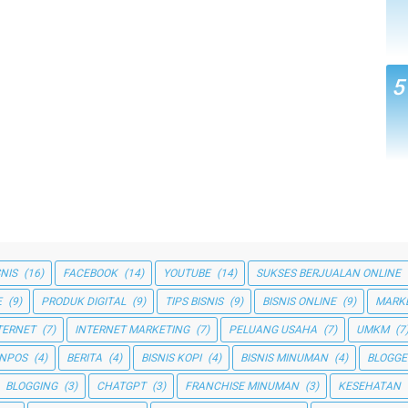
SNIS
(16)
FACEBOOK
(14)
YOUTUBE
(14)
SUKSES BERJUALAN ONLINE
E
(9)
PRODUK DIGITAL
(9)
TIPS BISNIS
(9)
BISNIS ONLINE
(9)
MARK
TERNET
(7)
INTERNET MARKETING
(7)
PELUANG USAHA
(7)
UMKM
(7
NPOS
(4)
BERITA
(4)
BISNIS KOPI
(4)
BISNIS MINUMAN
(4)
BLOGGE
BLOGGING
(3)
CHATGPT
(3)
FRANCHISE MINUMAN
(3)
KESEHATAN