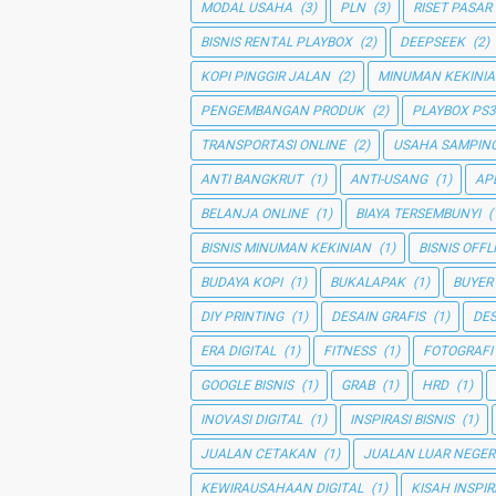
MODAL USAHA
(3)
PLN
(3)
RISET PASAR
BISNIS RENTAL PLAYBOX
(2)
DEEPSEEK
(2)
KOPI PINGGIR JALAN
(2)
MINUMAN KEKINI
PENGEMBANGAN PRODUK
(2)
PLAYBOX PS3
TRANSPORTASI ONLINE
(2)
USAHA SAMPIN
ANTI BANGKRUT
(1)
ANTI-USANG
(1)
AP
BELANJA ONLINE
(1)
BIAYA TERSEMBUNYI
(
BISNIS MINUMAN KEKINIAN
(1)
BISNIS OFFL
BUDAYA KOPI
(1)
BUKALAPAK
(1)
BUYER
DIY PRINTING
(1)
DESAIN GRAFIS
(1)
DE
ERA DIGITAL
(1)
FITNESS
(1)
FOTOGRAFI
GOOGLE BISNIS
(1)
GRAB
(1)
HRD
(1)
INOVASI DIGITAL
(1)
INSPIRASI BISNIS
(1)
JUALAN CETAKAN
(1)
JUALAN LUAR NEGER
KEWIRAUSAHAAN DIGITAL
(1)
KISAH INSPIR