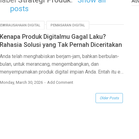
 label
Strategi Produk
.
Show all
Adv
posts
KEWIRAUSAHAAN DIGITAL
PEMASARAN DIGITAL
Kenapa Produk Digitalmu Gagal Laku?
RISET PASAR
STRATEGI PRODUK
Rahasia Solusi yang Tak Pernah Diceritakan
Anda telah menghabiskan berjam-jam, bahkan berbulan-
bulan, untuk merancang, mengembangkan, dan
menyempurnakan produk digital impian Anda. Entah itu
e…
Monday, March 30, 2026
Add Comment
Older Posts