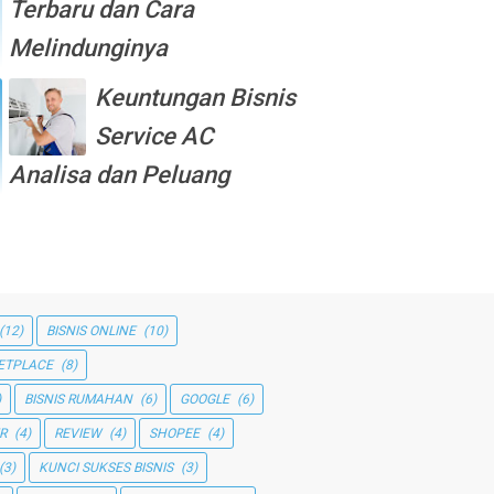
Terbaru dan Cara
Melindunginya
Keuntungan Bisnis
Service AC
Analisa dan Peluang
(12)
BISNIS ONLINE
(10)
ETPLACE
(8)
)
BISNIS RUMAHAN
(6)
GOOGLE
(6)
R
(4)
REVIEW
(4)
SHOPEE
(4)
(3)
KUNCI SUKSES BISNIS
(3)