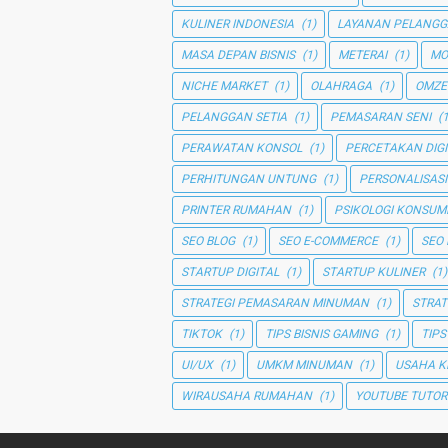
KULINER INDONESIA
(1)
LAYANAN PELANG
MASA DEPAN BISNIS
(1)
METERAI
(1)
MO
NICHE MARKET
(1)
OLAHRAGA
(1)
OMZE
PELANGGAN SETIA
(1)
PEMASARAN SENI
(1
PERAWATAN KONSOL
(1)
PERCETAKAN DIGI
PERHITUNGAN UNTUNG
(1)
PERSONALISASI
PRINTER RUMAHAN
(1)
PSIKOLOGI KONSUM
SEO BLOG
(1)
SEO E-COMMERCE
(1)
SEO
STARTUP DIGITAL
(1)
STARTUP KULINER
(1)
STRATEGI PEMASARAN MINUMAN
(1)
STRAT
TIKTOK
(1)
TIPS BISNIS GAMING
(1)
TIPS
UI/UX
(1)
UMKM MINUMAN
(1)
USAHA K
WIRAUSAHA RUMAHAN
(1)
YOUTUBE TUTOR