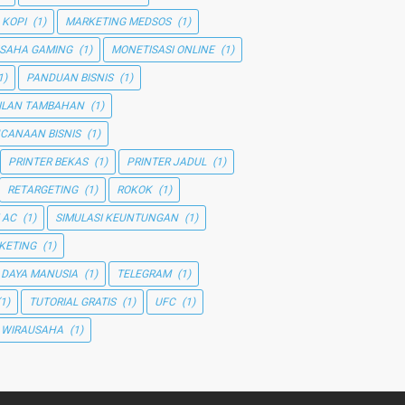
 KOPI
(1)
MARKETING MEDSOS
(1)
SAHA GAMING
(1)
MONETISASI ONLINE
(1)
1)
PANDUAN BISNIS
(1)
ILAN TAMBAHAN
(1)
CANAAN BISNIS
(1)
PRINTER BEKAS
(1)
PRINTER JADUL
(1)
RETARGETING
(1)
ROKOK
(1)
 AC
(1)
SIMULASI KEUNTUNGAN
(1)
KETING
(1)
 DAYA MANUSIA
(1)
TELEGRAM
(1)
(1)
TUTORIAL GRATIS
(1)
UFC
(1)
WIRAUSAHA
(1)