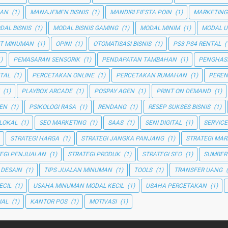
GAN
(1)
MANAJEMEN BISNIS
(1)
MANDIRI FIESTA POIN
(1)
MARKETING
DAL BISNIS
(1)
MODAL BISNIS GAMING
(1)
MODAL MINIM
(1)
MODAL U
T MINUMAN
(1)
OPINI
(1)
OTOMATISASI BISNIS
(1)
PS3 PS4 RENTAL
(
)
PEMASARAN SENSORIK
(1)
PENDAPATAN TAMBAHAN
(1)
PENGHAS
TAL
(1)
PERCETAKAN ONLINE
(1)
PERCETAKAN RUMAHAN
(1)
PEREN
(1)
PLAYBOX ARCADE
(1)
POSPAY AGEN
(1)
PRINT ON DEMAND
(1)
EN
(1)
PSIKOLOGI RASA
(1)
RENDANG
(1)
RESEP SUKSES BISNIS
(1)
 LOKAL
(1)
SEO MARKETING
(1)
SAAS
(1)
SENI DIGITAL
(1)
SERVICE
STRATEGI HARGA
(1)
STRATEGI JANGKA PANJANG
(1)
STRATEGI MAR
EGI PENJUALAN
(1)
STRATEGI PRODUK
(1)
STRATEGI SEO
(1)
SUMBER
 DESAIN
(1)
TIPS JUALAN MINUMAN
(1)
TOOLS
(1)
TRANSFER UANG
ECIL
(1)
USAHA MINUMAN MODAL KECIL
(1)
USAHA PERCETAKAN
(1)
IAL
(1)
KANTOR POS
(1)
MOTIVASI
(1)