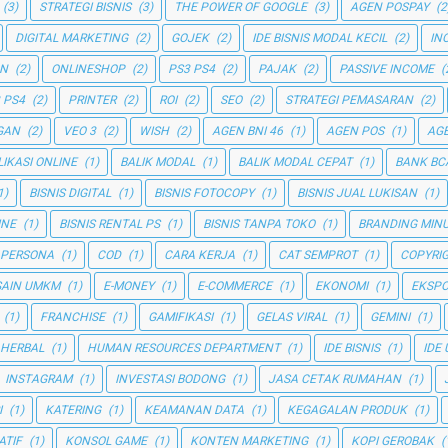
(3)
STRATEGI BISNIS
(3)
THE POWER OF GOOGLE
(3)
AGEN POSPAY
(2
DIGITAL MARKETING
(2)
GOJEK
(2)
IDE BISNIS MODAL KECIL
(2)
IN
AN
(2)
ONLINESHOP
(2)
PS3 PS4
(2)
PAJAK
(2)
PASSIVE INCOME
(
 PS4
(2)
PRINTER
(2)
ROI
(2)
SEO
(2)
STRATEGI PEMASARAN
(2)
GAN
(2)
VEO 3
(2)
WISH
(2)
AGEN BNI 46
(1)
AGEN POS
(1)
AGE
LIKASI ONLINE
(1)
BALIK MODAL
(1)
BALIK MODAL CEPAT
(1)
BANK BC
1)
BISNIS DIGITAL
(1)
BISNIS FOTOCOPY
(1)
BISNIS JUAL LUKISAN
(1)
INE
(1)
BISNIS RENTAL PS
(1)
BISNIS TANPA TOKO
(1)
BRANDING MIN
 PERSONA
(1)
COD
(1)
CARA KERJA
(1)
CAT SEMPROT
(1)
COPYRI
SAIN UMKM
(1)
E-MONEY
(1)
E-COMMERCE
(1)
EKONOMI
(1)
EKSP
(1)
FRANCHISE
(1)
GAMIFIKASI
(1)
GELAS VIRAL
(1)
GEMINI
(1)
HERBAL
(1)
HUMAN RESOURCES DEPARTMENT
(1)
IDE BISNIS
(1)
IDE
INSTAGRAM
(1)
INVESTASI BODONG
(1)
JASA CETAK RUMAHAN
(1)
I
(1)
KATERING
(1)
KEAMANAN DATA
(1)
KEGAGALAN PRODUK
(1)
ATIF
(1)
KONSOL GAME
(1)
KONTEN MARKETING
(1)
KOPI GEROBAK
(