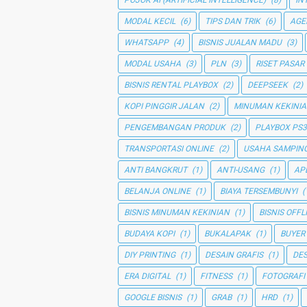
POJOK AI (ARTIFICIAL INTELLIGENCE)
(8)
IN
MODAL KECIL
(6)
TIPS DAN TRIK
(6)
AGE
WHATSAPP
(4)
BISNIS JUALAN MADU
(3)
MODAL USAHA
(3)
PLN
(3)
RISET PASAR
BISNIS RENTAL PLAYBOX
(2)
DEEPSEEK
(2)
KOPI PINGGIR JALAN
(2)
MINUMAN KEKINI
PENGEMBANGAN PRODUK
(2)
PLAYBOX PS3
TRANSPORTASI ONLINE
(2)
USAHA SAMPIN
ANTI BANGKRUT
(1)
ANTI-USANG
(1)
AP
BELANJA ONLINE
(1)
BIAYA TERSEMBUNYI
(
BISNIS MINUMAN KEKINIAN
(1)
BISNIS OFFL
BUDAYA KOPI
(1)
BUKALAPAK
(1)
BUYER
DIY PRINTING
(1)
DESAIN GRAFIS
(1)
DE
ERA DIGITAL
(1)
FITNESS
(1)
FOTOGRAFI
GOOGLE BISNIS
(1)
GRAB
(1)
HRD
(1)