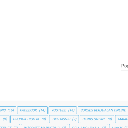
Pop
SNIS
(16)
FACEBOOK
(14)
YOUTUBE
(14)
SUKSES BERJUALAN ONLINE
E
(9)
PRODUK DIGITAL
(9)
TIPS BISNIS
(9)
BISNIS ONLINE
(9)
MARK