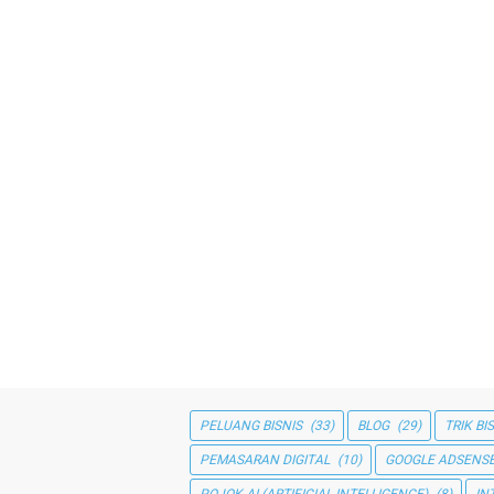
PELUANG BISNIS
(33)
BLOG
(29)
TRIK BI
PEMASARAN DIGITAL
(10)
GOOGLE ADSENS