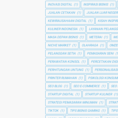
INOVASI DIGITAL
(1)
INSPIRASI BISNIS
(1)
JUALAN CETAKAN
(1)
JUALAN LUAR NEGER
KEWIRAUSAHAAN DIGITAL
(1)
KISAH INSPIR
KULINER INDONESIA
(1)
LAYANAN PELANG
MASA DEPAN BISNIS
(1)
METERAI
(1)
MO
NICHE MARKET
(1)
OLAHRAGA
(1)
OMZE
PELANGGAN SETIA
(1)
PEMASARAN SENI
(1
PERAWATAN KONSOL
(1)
PERCETAKAN DIGI
PERHITUNGAN UNTUNG
(1)
PERSONALISASI
PRINTER RUMAHAN
(1)
PSIKOLOGI KONSUM
SEO BLOG
(1)
SEO E-COMMERCE
(1)
SEO
STARTUP DIGITAL
(1)
STARTUP KULINER
(1)
STRATEGI PEMASARAN MINUMAN
(1)
STRAT
TIKTOK
(1)
TIPS BISNIS GAMING
(1)
TIPS