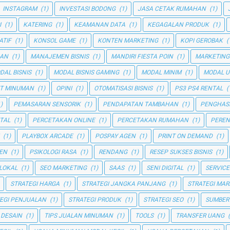
INSTAGRAM
(1)
INVESTASI BODONG
(1)
JASA CETAK RUMAHAN
(1)
I
(1)
KATERING
(1)
KEAMANAN DATA
(1)
KEGAGALAN PRODUK
(1)
ATIF
(1)
KONSOL GAME
(1)
KONTEN MARKETING
(1)
KOPI GEROBAK
(
GAN
(1)
MANAJEMEN BISNIS
(1)
MANDIRI FIESTA POIN
(1)
MARKETING
DAL BISNIS
(1)
MODAL BISNIS GAMING
(1)
MODAL MINIM
(1)
MODAL U
T MINUMAN
(1)
OPINI
(1)
OTOMATISASI BISNIS
(1)
PS3 PS4 RENTAL
(
)
PEMASARAN SENSORIK
(1)
PENDAPATAN TAMBAHAN
(1)
PENGHAS
TAL
(1)
PERCETAKAN ONLINE
(1)
PERCETAKAN RUMAHAN
(1)
PEREN
(1)
PLAYBOX ARCADE
(1)
POSPAY AGEN
(1)
PRINT ON DEMAND
(1)
EN
(1)
PSIKOLOGI RASA
(1)
RENDANG
(1)
RESEP SUKSES BISNIS
(1)
 LOKAL
(1)
SEO MARKETING
(1)
SAAS
(1)
SENI DIGITAL
(1)
SERVICE
STRATEGI HARGA
(1)
STRATEGI JANGKA PANJANG
(1)
STRATEGI MAR
EGI PENJUALAN
(1)
STRATEGI PRODUK
(1)
STRATEGI SEO
(1)
SUMBER
 DESAIN
(1)
TIPS JUALAN MINUMAN
(1)
TOOLS
(1)
TRANSFER UANG