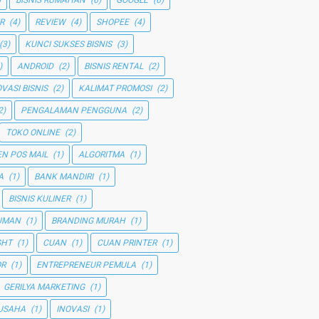
)
BISNIS RUMAHAN
(6)
GOOGLE
(6)
R
(4)
REVIEW
(4)
SHOPEE
(4)
(3)
KUNCI SUKSES BISNIS
(3)
)
ANDROID
(2)
BISNIS RENTAL
(2)
OVASI BISNIS
(2)
KALIMAT PROMOSI
(2)
2)
PENGALAMAN PENGGUNA
(2)
TOKO ONLINE
(2)
N POS MAIL
(1)
ALGORITMA
(1)
A
(1)
BANK MANDIRI
(1)
BISNIS KULINER
(1)
UMAN
(1)
BRANDING MURAH
(1)
GHT
(1)
CUAN
(1)
CUAN PRINTER
(1)
OR
(1)
ENTREPRENEUR PEMULA
(1)
GERILYA MARKETING
(1)
 USAHA
(1)
INOVASI
(1)