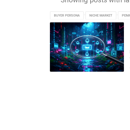
Showing posts with l
BUYER PERSONA
NICHE MARKET
PEMA
STRATEGI SEO