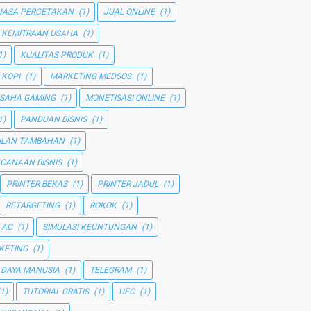
JASA PERCETAKAN
(1)
JUAL ONLINE
(1)
KEMITRAAN USAHA
(1)
1)
KUALITAS PRODUK
(1)
 KOPI
(1)
MARKETING MEDSOS
(1)
SAHA GAMING
(1)
MONETISASI ONLINE
(1)
1)
PANDUAN BISNIS
(1)
ILAN TAMBAHAN
(1)
CANAAN BISNIS
(1)
PRINTER BEKAS
(1)
PRINTER JADUL
(1)
RETARGETING
(1)
ROKOK
(1)
 AC
(1)
SIMULASI KEUNTUNGAN
(1)
KETING
(1)
 DAYA MANUSIA
(1)
TELEGRAM
(1)
(1)
TUTORIAL GRATIS
(1)
UFC
(1)