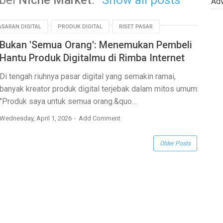
abel
Niche Market
.
Show all posts
Adv
SARAN DIGITAL
PRODUK DIGITAL
RISET PASAR
Bukan 'Semua Orang': Menemukan Pembeli
Hantu Produk Digitalmu di Rimba Internet
Di tengah riuhnya pasar digital yang semakin ramai,
banyak kreator produk digital terjebak dalam mitos umum:
"Produk saya untuk semua orang.&quo…
Wednesday, April 1, 2026
Add Comment
Older Posts