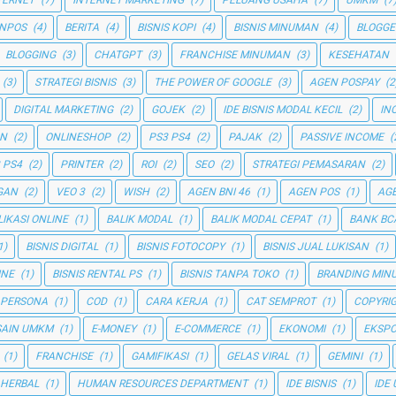
TERNET
(7)
INTERNET MARKETING
(7)
PELUANG USAHA
(7)
UMKM
(7
NPOS
(4)
BERITA
(4)
BISNIS KOPI
(4)
BISNIS MINUMAN
(4)
BLOGGE
BLOGGING
(3)
CHATGPT
(3)
FRANCHISE MINUMAN
(3)
KESEHATAN
(3)
STRATEGI BISNIS
(3)
THE POWER OF GOOGLE
(3)
AGEN POSPAY
(2
DIGITAL MARKETING
(2)
GOJEK
(2)
IDE BISNIS MODAL KECIL
(2)
IN
AN
(2)
ONLINESHOP
(2)
PS3 PS4
(2)
PAJAK
(2)
PASSIVE INCOME
(
 PS4
(2)
PRINTER
(2)
ROI
(2)
SEO
(2)
STRATEGI PEMASARAN
(2)
GAN
(2)
VEO 3
(2)
WISH
(2)
AGEN BNI 46
(1)
AGEN POS
(1)
AGE
LIKASI ONLINE
(1)
BALIK MODAL
(1)
BALIK MODAL CEPAT
(1)
BANK BC
1)
BISNIS DIGITAL
(1)
BISNIS FOTOCOPY
(1)
BISNIS JUAL LUKISAN
(1)
INE
(1)
BISNIS RENTAL PS
(1)
BISNIS TANPA TOKO
(1)
BRANDING MIN
 PERSONA
(1)
COD
(1)
CARA KERJA
(1)
CAT SEMPROT
(1)
COPYRI
SAIN UMKM
(1)
E-MONEY
(1)
E-COMMERCE
(1)
EKONOMI
(1)
EKSP
(1)
FRANCHISE
(1)
GAMIFIKASI
(1)
GELAS VIRAL
(1)
GEMINI
(1)
HERBAL
(1)
HUMAN RESOURCES DEPARTMENT
(1)
IDE BISNIS
(1)
IDE