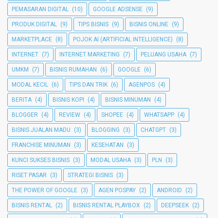
PEMASARAN DIGITAL
(10)
GOOGLE ADSENSE
(9)
PRODUK DIGITAL
(9)
TIPS BISNIS
(9)
BISNIS ONLINE
(9)
MARKETPLACE
(8)
POJOK AI (ARTIFICIAL INTELLIGENCE)
(8)
INTERNET
(7)
INTERNET MARKETING
(7)
PELUANG USAHA
(7)
UMKM
(7)
BISNIS RUMAHAN
(6)
GOOGLE
(6)
MODAL KECIL
(6)
TIPS DAN TRIK
(6)
AGENPOS
(4)
BERITA
(4)
BISNIS KOPI
(4)
BISNIS MINUMAN
(4)
BLOGGER
(4)
REVIEW
(4)
SHOPEE
(4)
WHATSAPP
(4)
BISNIS JUALAN MADU
(3)
BLOGGING
(3)
CHATGPT
(3)
FRANCHISE MINUMAN
(3)
KESEHATAN
(3)
KUNCI SUKSES BISNIS
(3)
MODAL USAHA
(3)
PLN
(3)
RISET PASAR
(3)
STRATEGI BISNIS
(3)
THE POWER OF GOOGLE
(3)
AGEN POSPAY
(2)
ANDROID
(2)
BISNIS RENTAL
(2)
BISNIS RENTAL PLAYBOX
(2)
DEEPSEEK
(2)