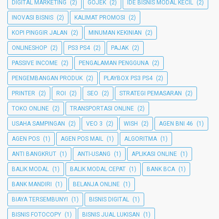
DIGITAL MARKETING
(2)
GOJEK
(2)
IDE BISNIS MODAL KECIL
(2)
INOVASI BISNIS
(2)
KALIMAT PROMOSI
(2)
KOPI PINGGIR JALAN
(2)
MINUMAN KEKINIAN
(2)
ONLINESHOP
(2)
PS3 PS4
(2)
PAJAK
(2)
PASSIVE INCOME
(2)
PENGALAMAN PENGGUNA
(2)
PENGEMBANGAN PRODUK
(2)
PLAYBOX PS3 PS4
(2)
PRINTER
(2)
ROI
(2)
SEO
(2)
STRATEGI PEMASARAN
(2)
TOKO ONLINE
(2)
TRANSPORTASI ONLINE
(2)
USAHA SAMPINGAN
(2)
VEO 3
(2)
WISH
(2)
AGEN BNI 46
(1)
AGEN POS
(1)
AGEN POS MAIL
(1)
ALGORITMA
(1)
ANTI BANGKRUT
(1)
ANTI-USANG
(1)
APLIKASI ONLINE
(1)
BALIK MODAL
(1)
BALIK MODAL CEPAT
(1)
BANK BCA
(1)
BANK MANDIRI
(1)
BELANJA ONLINE
(1)
BIAYA TERSEMBUNYI
(1)
BISNIS DIGITAL
(1)
BISNIS FOTOCOPY
(1)
BISNIS JUAL LUKISAN
(1)