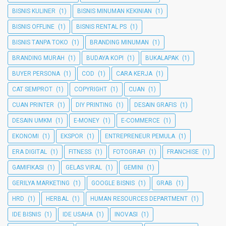
BISNIS KULINER
(1)
BISNIS MINUMAN KEKINIAN
(1)
BISNIS OFFLINE
(1)
BISNIS RENTAL PS
(1)
BISNIS TANPA TOKO
(1)
BRANDING MINUMAN
(1)
BRANDING MURAH
(1)
BUDAYA KOPI
(1)
BUKALAPAK
(1)
BUYER PERSONA
(1)
COD
(1)
CARA KERJA
(1)
CAT SEMPROT
(1)
COPYRIGHT
(1)
CUAN
(1)
CUAN PRINTER
(1)
DIY PRINTING
(1)
DESAIN GRAFIS
(1)
DESAIN UMKM
(1)
E-MONEY
(1)
E-COMMERCE
(1)
EKONOMI
(1)
EKSPOR
(1)
ENTREPRENEUR PEMULA
(1)
ERA DIGITAL
(1)
FITNESS
(1)
FOTOGRAFI
(1)
FRANCHISE
(1)
GAMIFIKASI
(1)
GELAS VIRAL
(1)
GEMINI
(1)
GERILYA MARKETING
(1)
GOOGLE BISNIS
(1)
GRAB
(1)
HRD
(1)
HERBAL
(1)
HUMAN RESOURCES DEPARTMENT
(1)
IDE BISNIS
(1)
IDE USAHA
(1)
INOVASI
(1)