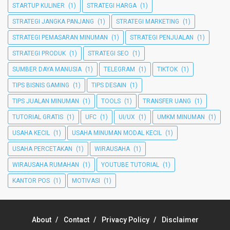
STARTUP KULINER
(1)
STRATEGI HARGA
(1)
STRATEGI JANGKA PANJANG
(1)
STRATEGI MARKETING
(1)
STRATEGI PEMASARAN MINUMAN
(1)
STRATEGI PENJUALAN
(1)
STRATEGI PRODUK
(1)
STRATEGI SEO
(1)
SUMBER DAYA MANUSIA
(1)
TELEGRAM
(1)
TIKTOK
(1)
TIPS BISNIS GAMING
(1)
TIPS DESAIN
(1)
TIPS JUALAN MINUMAN
(1)
TOOLS
(1)
TRANSFER UANG
(1)
TUTORIAL GRATIS
(1)
UFC
(1)
UI/UX
(1)
UMKM MINUMAN
(1)
USAHA KECIL
(1)
USAHA MINUMAN MODAL KECIL
(1)
USAHA PERCETAKAN
(1)
WIRAUSAHA
(1)
WIRAUSAHA RUMAHAN
(1)
YOUTUBE TUTORIAL
(1)
KANTOR POS
(1)
MOTIVASI
(1)
About
Contact
Privacy Policy
Disclaimer