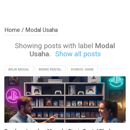
Home
/
Modal Usaha
Showing posts with label
Modal
Usaha
.
Show all posts
BALIK MODAL
BISNIS RENTAL
KONSOL GAME
MODAL USAHA
PLAYBOX PS3 PS4
TIPS BISNIS
USAHA KECIL