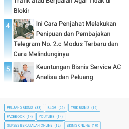
Trafik atau Berjualan Agar Tidak di
Blokir
Ini Cara Penjahat Melakukan
Penipuan dan Pembajakan
Telegram No. 2.c Modus Terbaru dan
Cara Melindunginya
Keuntungan Bisnis Service AC
Analisa dan Peluang
PELUANG BISNIS
(33)
BLOG
(29)
TRIK BISNIS
(16)
FACEBOOK
(14)
YOUTUBE
(14)
SUKSES BERJUALAN ONLINE
(12)
BISNIS ONLINE
(10)