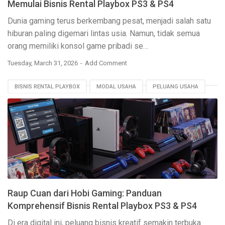
Memulai Bisnis Rental Playbox PS3 & PS4
Dunia
gaming
terus berkembang pesat, menjadi salah satu
hiburan paling digemari lintas usia. Namun, tidak semua
orang memiliki konsol
game
pribadi se…
Tuesday, March 31, 2026
Add Comment
BISNIS RENTAL PLAYBOX
MODAL USAHA
PELUANG USAHA
PS3 PS4
ROI
TIPS BISNIS GAMING
Raup Cuan dari Hobi Gaming: Panduan
Komprehensif Bisnis Rental Playbox PS3 & PS4
Di era digital ini, peluang bisnis kreatif semakin terbuka