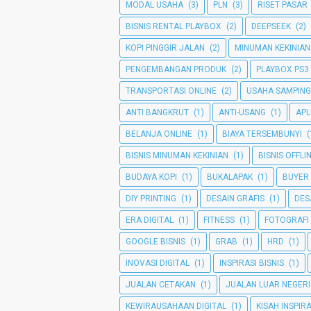
MODAL USAHA
(3)
PLN
(3)
RISET PASAR
BISNIS RENTAL PLAYBOX
(2)
DEEPSEEK
(2)
KOPI PINGGIR JALAN
(2)
MINUMAN KEKINIAN
PENGEMBANGAN PRODUK
(2)
PLAYBOX PS3
TRANSPORTASI ONLINE
(2)
USAHA SAMPIN
ANTI BANGKRUT
(1)
ANTI-USANG
(1)
APL
BELANJA ONLINE
(1)
BIAYA TERSEMBUNYI
(
BISNIS MINUMAN KEKINIAN
(1)
BISNIS OFFLI
BUDAYA KOPI
(1)
BUKALAPAK
(1)
BUYER
DIY PRINTING
(1)
DESAIN GRAFIS
(1)
DES
ERA DIGITAL
(1)
FITNESS
(1)
FOTOGRAFI
GOOGLE BISNIS
(1)
GRAB
(1)
HRD
(1)
INOVASI DIGITAL
(1)
INSPIRASI BISNIS
(1)
JUALAN CETAKAN
(1)
JUALAN LUAR NEGERI
KEWIRAUSAHAAN DIGITAL
(1)
KISAH INSPIRA