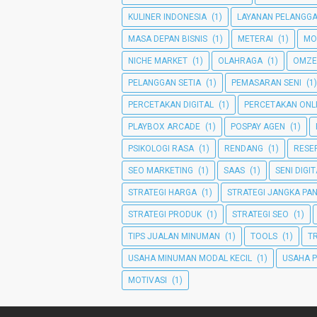
KULINER INDONESIA
(1)
LAYANAN PELANGG
MASA DEPAN BISNIS
(1)
METERAI
(1)
MO
NICHE MARKET
(1)
OLAHRAGA
(1)
OMZE
PELANGGAN SETIA
(1)
PEMASARAN SENI
(1)
PERCETAKAN DIGITAL
(1)
PERCETAKAN ONL
PLAYBOX ARCADE
(1)
POSPAY AGEN
(1)
PSIKOLOGI RASA
(1)
RENDANG
(1)
RESEP
SEO MARKETING
(1)
SAAS
(1)
SENI DIGI
STRATEGI HARGA
(1)
STRATEGI JANGKA PA
STRATEGI PRODUK
(1)
STRATEGI SEO
(1)
TIPS JUALAN MINUMAN
(1)
TOOLS
(1)
T
USAHA MINUMAN MODAL KECIL
(1)
USAHA 
MOTIVASI
(1)