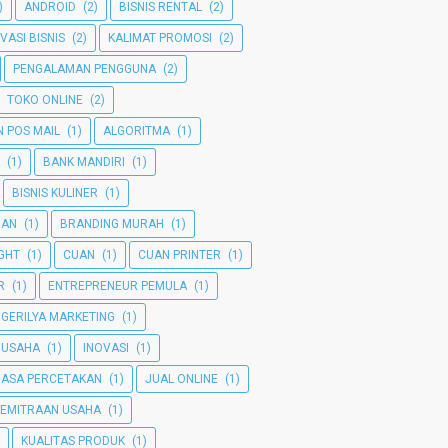
)
ANDROID
(2)
BISNIS RENTAL
(2)
VASI BISNIS
(2)
KALIMAT PROMOSI
(2)
PENGALAMAN PENGGUNA
(2)
TOKO ONLINE
(2)
 POS MAIL
(1)
ALGORITMA
(1)
(1)
BANK MANDIRI
(1)
BISNIS KULINER
(1)
MAN
(1)
BRANDING MURAH
(1)
GHT
(1)
CUAN
(1)
CUAN PRINTER
(1)
R
(1)
ENTREPRENEUR PEMULA
(1)
GERILYA MARKETING
(1)
 USAHA
(1)
INOVASI
(1)
JASA PERCETAKAN
(1)
JUAL ONLINE
(1)
KEMITRAAN USAHA
(1)
KUALITAS PRODUK
(1)