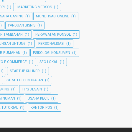
OPI
(1)
MARKETING MEDSOS
(1)
SAHA GAMING
(1)
MONETISASI ONLINE
(1)
1)
PANDUAN BISNIS
(1)
AN TAMBAHAN
(1)
PERAWATAN KONSOL
(1)
TUNGAN UNTUNG
(1)
PERSONALISASI
(1)
ER RUMAHAN
(1)
PSIKOLOGI KONSUMEN
(1)
EO E-COMMERCE
(1)
SEO LOKAL
(1)
(1)
STARTUP KULINER
(1)
)
STRATEGI PENJUALAN
(1)
GAMING
(1)
TIPS DESAIN
(1)
MINUMAN
(1)
USAHA KECIL
(1)
 TUTORIAL
(1)
KANTOR POS
(1)