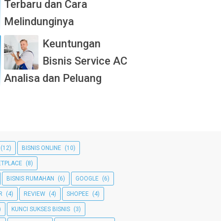
Terbaru dan Cara
Melindunginya
Keuntungan
Bisnis Service AC
Analisa dan Peluang
(12)
BISNIS ONLINE
(10)
TPLACE
(8)
BISNIS RUMAHAN
(6)
GOOGLE
(6)
R
(4)
REVIEW
(4)
SHOPEE
(4)
)
KUNCI SUKSES BISNIS
(3)