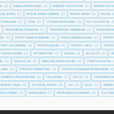
AN
(1)
MANAJEMEN BISNIS
(1)
MANDIRI FIESTA POIN
(1)
MARKETING K
DAL BISNIS
(1)
MODAL BISNIS GAMING
(1)
MODAL MINIM
(1)
MODAL U
T MINUMAN
(1)
OPINI
(1)
OTOMATISASI BISNIS
(1)
PS3 PS4 RENTAL
(
PEMASARAN SENSORIK
(1)
PENDAPATAN TAMBAHAN
(1)
PENGHASIL
INE
(1)
PERCETAKAN RUMAHAN
(1)
PERENCANAAN BISNIS
(1)
PERHI
PRINT ON DEMAND
(1)
PRINTER BEKAS
(1)
PRINTER JADUL
(1)
PRINT
 SUKSES BISNIS
(1)
RETARGETING
(1)
ROKOK
(1)
SEO BLOG
(1)
S
TAL
(1)
SERVICE AC
(1)
SIMULASI KEUNTUNGAN
(1)
STARTUP DIGITAL
NJANG
(1)
STRATEGI MARKETING
(1)
STRATEGI PEMASARAN MINUMAN
(1
SUMBER DAYA MANUSIA
(1)
TELEGRAM
(1)
TIKTOK
(1)
TIPS BISNIS 
RANSFER UANG
(1)
TUTORIAL GRATIS
(1)
UFC
(1)
UI/UX
(1)
UMKM 
PERCETAKAN
(1)
WIRAUSAHA
(1)
WIRAUSAHA RUMAHAN
(1)
YOUTUBE