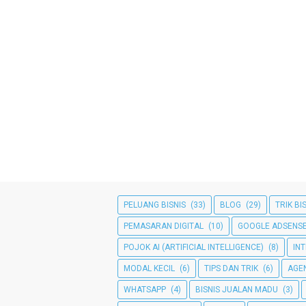
PELUANG BISNIS
(33)
BLOG
(29)
TRIK BI
PEMASARAN DIGITAL
(10)
GOOGLE ADSENS
POJOK AI (ARTIFICIAL INTELLIGENCE)
(8)
IN
MODAL KECIL
(6)
TIPS DAN TRIK
(6)
AGE
WHATSAPP
(4)
BISNIS JUALAN MADU
(3)