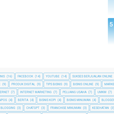
SNIS
(16)
FACEBOOK
(14)
YOUTUBE
(14)
SUKSES BERJUALAN ONLINE
E
(9)
PRODUK DIGITAL
(9)
TIPS BISNIS
(9)
BISNIS ONLINE
(9)
MARKE
TERNET
(7)
INTERNET MARKETING
(7)
PELUANG USAHA
(7)
UMKM
(7)
NPOS
(4)
BERITA
(4)
BISNIS KOPI
(4)
BISNIS MINUMAN
(4)
BLOGGE
BLOGGING
(3)
CHATGPT
(3)
FRANCHISE MINUMAN
(3)
KESEHATAN
(3