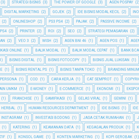
(3)
STRATEGI BISNIS
(3)
THE POWER OF GOOGLE
(3)
AGEN POSPAY
(2
DIGITAL MARKETING
(2)
GOJEK
(2)
IDE BISNIS MODAL KECIL
(2)
INO
(2)
ONLINESHOP
(2)
PS3 PS4
(2)
PAJAK
(2)
PASSIVE INCOME
(2)
 PS4
(2)
PRINTER
(2)
ROI
(2)
SEO
(2)
STRATEGI PEMASARAN
(2)
GAN
(2)
VEO 3
(2)
WISH
(2)
AGEN BNI 46
(1)
AGEN POS
(1)
AGEN
IKASI ONLINE
(1)
BALIK MODAL
(1)
BALIK MODAL CEPAT
(1)
BANK BCA
1)
BISNIS DIGITAL
(1)
BISNIS FOTOCOPY
(1)
BISNIS JUAL LUKISAN
(1)
NE
(1)
BISNIS RENTAL PS
(1)
BISNIS TANPA TOKO
(1)
BRANDING MINU
 PERSONA
(1)
COD
(1)
CARA KERJA
(1)
CAT SEMPROT
(1)
COPYRI
AIN UMKM
(1)
E-MONEY
(1)
E-COMMERCE
(1)
EKONOMI
(1)
EKSPO
(1)
FRANCHISE
(1)
GAMIFIKASI
(1)
GELAS VIRAL
(1)
GEMINI
(1)
HERBAL
(1)
HUMAN RESOURCES DEPARTMENT
(1)
IDE BISNIS
(1)
IDE
INSTAGRAM
(1)
INVESTASI BODONG
(1)
JASA CETAK RUMAHAN
(1)
(1)
KATERING
(1)
KEAMANAN DATA
(1)
KEGAGALAN PRODUK
(1)
TIF
(1)
KONSOL GAME
(1)
KONTEN MARKETING
(1)
KOPI GEROBAK
(1)