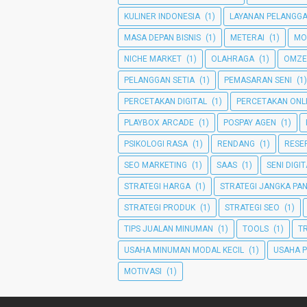
KULINER INDONESIA
(1)
LAYANAN PELANGG
MASA DEPAN BISNIS
(1)
METERAI
(1)
MO
NICHE MARKET
(1)
OLAHRAGA
(1)
OMZE
PELANGGAN SETIA
(1)
PEMASARAN SENI
(1)
PERCETAKAN DIGITAL
(1)
PERCETAKAN ONL
PLAYBOX ARCADE
(1)
POSPAY AGEN
(1)
PSIKOLOGI RASA
(1)
RENDANG
(1)
RESEP
SEO MARKETING
(1)
SAAS
(1)
SENI DIGI
STRATEGI HARGA
(1)
STRATEGI JANGKA PA
STRATEGI PRODUK
(1)
STRATEGI SEO
(1)
TIPS JUALAN MINUMAN
(1)
TOOLS
(1)
T
USAHA MINUMAN MODAL KECIL
(1)
USAHA 
MOTIVASI
(1)