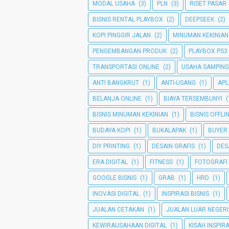
MODAL USAHA
(3)
PLN
(3)
RISET PASAR
BISNIS RENTAL PLAYBOX
(2)
DEEPSEEK
(2)
KOPI PINGGIR JALAN
(2)
MINUMAN KEKINIAN
PENGEMBANGAN PRODUK
(2)
PLAYBOX PS3
TRANSPORTASI ONLINE
(2)
USAHA SAMPIN
ANTI BANGKRUT
(1)
ANTI-USANG
(1)
APL
BELANJA ONLINE
(1)
BIAYA TERSEMBUNYI
(
BISNIS MINUMAN KEKINIAN
(1)
BISNIS OFFLI
BUDAYA KOPI
(1)
BUKALAPAK
(1)
BUYER
DIY PRINTING
(1)
DESAIN GRAFIS
(1)
DES
ERA DIGITAL
(1)
FITNESS
(1)
FOTOGRAFI
GOOGLE BISNIS
(1)
GRAB
(1)
HRD
(1)
INOVASI DIGITAL
(1)
INSPIRASI BISNIS
(1)
JUALAN CETAKAN
(1)
JUALAN LUAR NEGERI
KEWIRAUSAHAAN DIGITAL
(1)
KISAH INSPIRA