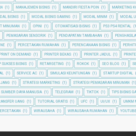
AN
(1)
MANAJEMEN BISNIS
(1)
MANDIRI FIESTA POIN
(1)
MARKETING K
DAL BISNIS
(1)
MODAL BISNIS GAMING
(1)
MODAL MINIM
(1)
MODAL U
T MINUMAN
(1)
OPINI
(1)
OTOMATISASI BISNIS
(1)
PS3 PS4 RENTAL
(
PEMASARAN SENSORIK
(1)
PENDAPATAN TAMBAHAN
(1)
PENGHASIL
INE
(1)
PERCETAKAN RUMAHAN
(1)
PERENCANAAN BISNIS
(1)
PERHI
PRINT ON DEMAND
(1)
PRINTER BEKAS
(1)
PRINTER JADUL
(1)
PRINT
 SUKSES BISNIS
(1)
RETARGETING
(1)
ROKOK
(1)
SEO BLOG
(1)
S
TAL
(1)
SERVICE AC
(1)
SIMULASI KEUNTUNGAN
(1)
STARTUP DIGITAL
NJANG
(1)
STRATEGI MARKETING
(1)
STRATEGI PEMASARAN MINUMAN
(1
SUMBER DAYA MANUSIA
(1)
TELEGRAM
(1)
TIKTOK
(1)
TIPS BISNIS 
RANSFER UANG
(1)
TUTORIAL GRATIS
(1)
UFC
(1)
UI/UX
(1)
UMKM 
PERCETAKAN
(1)
WIRAUSAHA
(1)
WIRAUSAHA RUMAHAN
(1)
YOUTUBE