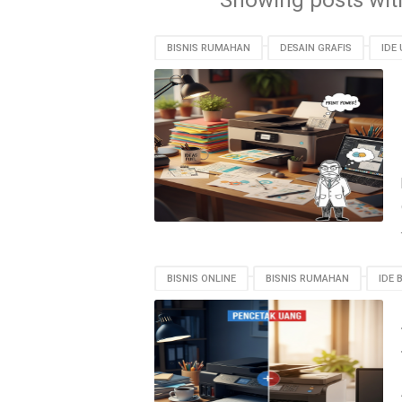
Showing posts wit
BISNIS RUMAHAN
DESAIN GRAFIS
IDE
USAHA PERCETAKAN
BISNIS ONLINE
BISNIS RUMAHAN
IDE 
PRINTER
TUTORIAL GRATIS