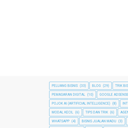
PELUANG BISNIS
(33)
BLOG
(29)
TRIK BI
PEMASARAN DIGITAL
(10)
GOOGLE ADSENS
POJOK AI (ARTIFICIAL INTELLIGENCE)
(8)
IN
MODAL KECIL
(6)
TIPS DAN TRIK
(6)
AGE
WHATSAPP
(4)
BISNIS JUALAN MADU
(3)