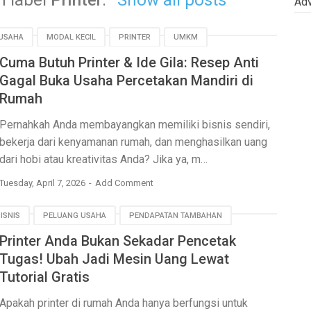
h label
Printer
.
Show all posts
Adv
 USAHA
MODAL KECIL
PRINTER
UMKM
Cuma Butuh Printer & Ide Gila: Resep Anti
Gagal Buka Usaha Percetakan Mandiri di
Rumah
Pernahkah Anda membayangkan memiliki bisnis sendiri,
bekerja dari kenyamanan rumah, dan menghasilkan uang
dari hobi atau kreativitas Anda? Jika ya, m…
Tuesday, April 7, 2026
Add Comment
BISNIS
PELUANG USAHA
PENDAPATAN TAMBAHAN
Printer Anda Bukan Sekadar Pencetak
Tugas! Ubah Jadi Mesin Uang Lewat
Tutorial Gratis
Apakah printer di rumah Anda hanya berfungsi untuk