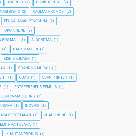
)
ANDROID
(2)
BISNIS RENTAL
(2)
VASI BISNIS
(2)
KALIMAT PROMOSI
(2)
PENGALAMAN PENGGUNA
(2)
TOKO ONLINE
(2)
 POS MAIL
(1)
ALGORITMA
(1)
(1)
BANK MANDIRI
(1)
BISNIS KULINER
(1)
MAN
(1)
BRANDING MURAH
(1)
GHT
(1)
CUAN
(1)
CUAN PRINTER
(1)
R
(1)
ENTREPRENEUR PEMULA
(1)
GERILYA MARKETING
(1)
 USAHA
(1)
INOVASI
(1)
JASA PERCETAKAN
(1)
JUAL ONLINE
(1)
KEMITRAAN USAHA
(1)
KUALITAS PRODUK
(1)