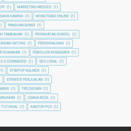
OPI
(1)
MARKETING MEDSOS
(1)
SAHA GAMING
(1)
MONETISASI ONLINE
(1)
1)
PANDUAN BISNIS
(1)
AN TAMBAHAN
(1)
PERAWATAN KONSOL
(1)
TUNGAN UNTUNG
(1)
PERSONALISASI
(1)
ER RUMAHAN
(1)
PSIKOLOGI KONSUMEN
(1)
EO E-COMMERCE
(1)
SEO LOKAL
(1)
(1)
STARTUP KULINER
(1)
)
STRATEGI PENJUALAN
(1)
GAMING
(1)
TIPS DESAIN
(1)
MINUMAN
(1)
USAHA KECIL
(1)
 TUTORIAL
(1)
KANTOR POS
(1)