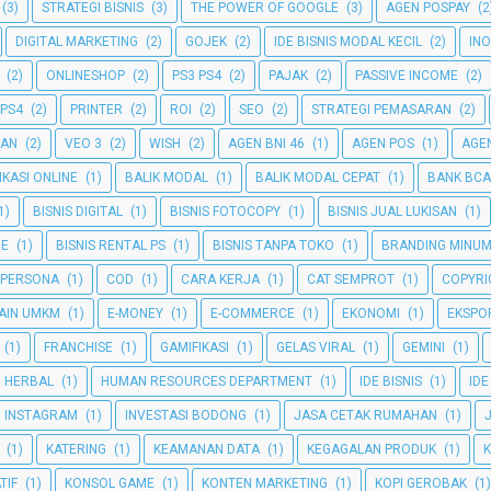
(3)
STRATEGI BISNIS
(3)
THE POWER OF GOOGLE
(3)
AGEN POSPAY
(2
DIGITAL MARKETING
(2)
GOJEK
(2)
IDE BISNIS MODAL KECIL
(2)
INO
(2)
ONLINESHOP
(2)
PS3 PS4
(2)
PAJAK
(2)
PASSIVE INCOME
(2)
 PS4
(2)
PRINTER
(2)
ROI
(2)
SEO
(2)
STRATEGI PEMASARAN
(2)
GAN
(2)
VEO 3
(2)
WISH
(2)
AGEN BNI 46
(1)
AGEN POS
(1)
AGEN
IKASI ONLINE
(1)
BALIK MODAL
(1)
BALIK MODAL CEPAT
(1)
BANK BCA
1)
BISNIS DIGITAL
(1)
BISNIS FOTOCOPY
(1)
BISNIS JUAL LUKISAN
(1)
NE
(1)
BISNIS RENTAL PS
(1)
BISNIS TANPA TOKO
(1)
BRANDING MINU
 PERSONA
(1)
COD
(1)
CARA KERJA
(1)
CAT SEMPROT
(1)
COPYRI
AIN UMKM
(1)
E-MONEY
(1)
E-COMMERCE
(1)
EKONOMI
(1)
EKSPO
(1)
FRANCHISE
(1)
GAMIFIKASI
(1)
GELAS VIRAL
(1)
GEMINI
(1)
HERBAL
(1)
HUMAN RESOURCES DEPARTMENT
(1)
IDE BISNIS
(1)
IDE
INSTAGRAM
(1)
INVESTASI BODONG
(1)
JASA CETAK RUMAHAN
(1)
(1)
KATERING
(1)
KEAMANAN DATA
(1)
KEGAGALAN PRODUK
(1)
TIF
(1)
KONSOL GAME
(1)
KONTEN MARKETING
(1)
KOPI GEROBAK
(1)