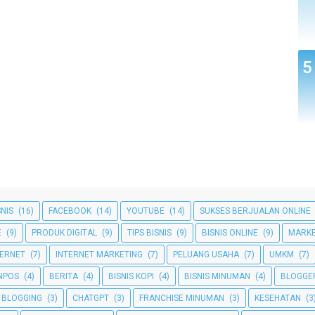
SNIS
(16)
FACEBOOK
(14)
YOUTUBE
(14)
SUKSES BERJUALAN ONLINE
E
(9)
PRODUK DIGITAL
(9)
TIPS BISNIS
(9)
BISNIS ONLINE
(9)
MARKE
TERNET
(7)
INTERNET MARKETING
(7)
PELUANG USAHA
(7)
UMKM
(7)
NPOS
(4)
BERITA
(4)
BISNIS KOPI
(4)
BISNIS MINUMAN
(4)
BLOGGE
BLOGGING
(3)
CHATGPT
(3)
FRANCHISE MINUMAN
(3)
KESEHATAN
(3