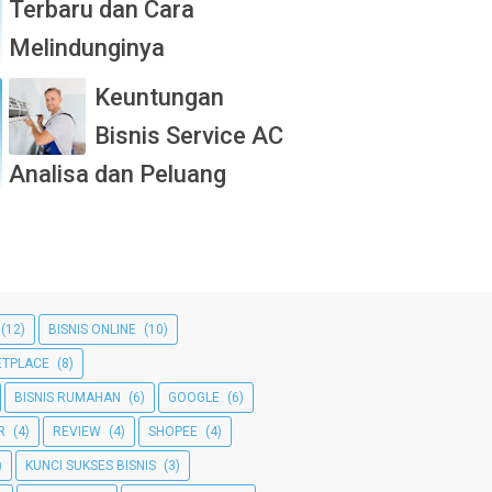
Terbaru dan Cara
Melindunginya
Keuntungan
Bisnis Service AC
Analisa dan Peluang
(12)
BISNIS ONLINE
(10)
TPLACE
(8)
BISNIS RUMAHAN
(6)
GOOGLE
(6)
R
(4)
REVIEW
(4)
SHOPEE
(4)
)
KUNCI SUKSES BISNIS
(3)