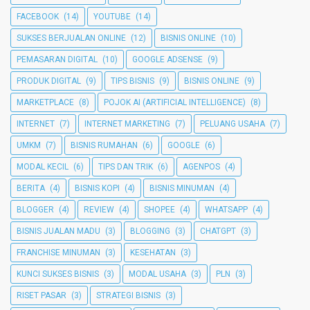
FACEBOOK
(14)
YOUTUBE
(14)
SUKSES BERJUALAN ONLINE
(12)
BISNIS ONLINE
(10)
PEMASARAN DIGITAL
(10)
GOOGLE ADSENSE
(9)
PRODUK DIGITAL
(9)
TIPS BISNIS
(9)
BISNIS ONLINE
(9)
MARKETPLACE
(8)
POJOK AI (ARTIFICIAL INTELLIGENCE)
(8)
INTERNET
(7)
INTERNET MARKETING
(7)
PELUANG USAHA
(7)
UMKM
(7)
BISNIS RUMAHAN
(6)
GOOGLE
(6)
MODAL KECIL
(6)
TIPS DAN TRIK
(6)
AGENPOS
(4)
BERITA
(4)
BISNIS KOPI
(4)
BISNIS MINUMAN
(4)
BLOGGER
(4)
REVIEW
(4)
SHOPEE
(4)
WHATSAPP
(4)
BISNIS JUALAN MADU
(3)
BLOGGING
(3)
CHATGPT
(3)
FRANCHISE MINUMAN
(3)
KESEHATAN
(3)
KUNCI SUKSES BISNIS
(3)
MODAL USAHA
(3)
PLN
(3)
RISET PASAR
(3)
STRATEGI BISNIS
(3)