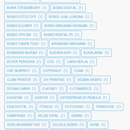
BIAYA TERSEMBUNYI
(1)
BISNIS DIGITAL
(1)
BISNIS FOTOCOPY
(1)
BISNIS JUAL LUKISAN
(1)
BISNIS KULINER
(1)
BISNIS MINUMAN KEKINIAN
(1)
BISNIS OFFLINE
(1)
BISNIS RENTAL PS
(1)
BISNIS TANPA TOKO
(1)
BRANDING MINUMAN
(1)
BRANDING MURAH
(1)
BUDAYA KOPI
(1)
BUKALAPAK
(1)
BUYER PERSONA
(1)
COD
(1)
CARA KERJA
(1)
CAT SEMPROT
(1)
COPYRIGHT
(1)
CUAN
(1)
CUAN PRINTER
(1)
DIY PRINTING
(1)
DESAIN GRAFIS
(1)
DESAIN UMKM
(1)
E-MONEY
(1)
E-COMMERCE
(1)
EKONOMI
(1)
EKSPOR
(1)
ENTREPRENEUR PEMULA
(1)
ERA DIGITAL
(1)
FITNESS
(1)
FOTOGRAFI
(1)
FRANCHISE
(1)
GAMIFIKASI
(1)
GELAS VIRAL
(1)
GEMINI
(1)
GERILYA MARKETING
(1)
GOOGLE BISNIS
(1)
GRAB
(1)