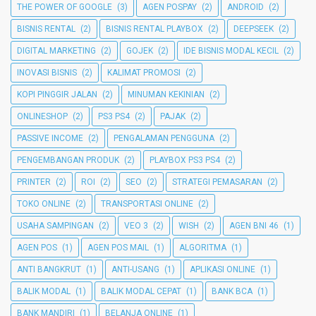
THE POWER OF GOOGLE
(3)
AGEN POSPAY
(2)
ANDROID
(2)
BISNIS RENTAL
(2)
BISNIS RENTAL PLAYBOX
(2)
DEEPSEEK
(2)
DIGITAL MARKETING
(2)
GOJEK
(2)
IDE BISNIS MODAL KECIL
(2)
INOVASI BISNIS
(2)
KALIMAT PROMOSI
(2)
KOPI PINGGIR JALAN
(2)
MINUMAN KEKINIAN
(2)
ONLINESHOP
(2)
PS3 PS4
(2)
PAJAK
(2)
PASSIVE INCOME
(2)
PENGALAMAN PENGGUNA
(2)
PENGEMBANGAN PRODUK
(2)
PLAYBOX PS3 PS4
(2)
PRINTER
(2)
ROI
(2)
SEO
(2)
STRATEGI PEMASARAN
(2)
TOKO ONLINE
(2)
TRANSPORTASI ONLINE
(2)
USAHA SAMPINGAN
(2)
VEO 3
(2)
WISH
(2)
AGEN BNI 46
(1)
AGEN POS
(1)
AGEN POS MAIL
(1)
ALGORITMA
(1)
ANTI BANGKRUT
(1)
ANTI-USANG
(1)
APLIKASI ONLINE
(1)
BALIK MODAL
(1)
BALIK MODAL CEPAT
(1)
BANK BCA
(1)
BANK MANDIRI
(1)
BELANJA ONLINE
(1)