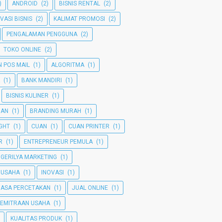
)
ANDROID
(2)
BISNIS RENTAL
(2)
VASI BISNIS
(2)
KALIMAT PROMOSI
(2)
PENGALAMAN PENGGUNA
(2)
TOKO ONLINE
(2)
 POS MAIL
(1)
ALGORITMA
(1)
(1)
BANK MANDIRI
(1)
BISNIS KULINER
(1)
MAN
(1)
BRANDING MURAH
(1)
GHT
(1)
CUAN
(1)
CUAN PRINTER
(1)
R
(1)
ENTREPRENEUR PEMULA
(1)
GERILYA MARKETING
(1)
 USAHA
(1)
INOVASI
(1)
JASA PERCETAKAN
(1)
JUAL ONLINE
(1)
KEMITRAAN USAHA
(1)
KUALITAS PRODUK
(1)