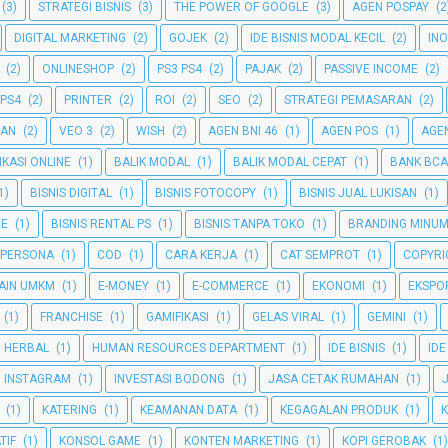
(3)
STRATEGI BISNIS
(3)
THE POWER OF GOOGLE
(3)
AGEN POSPAY
(2
DIGITAL MARKETING
(2)
GOJEK
(2)
IDE BISNIS MODAL KECIL
(2)
INO
(2)
ONLINESHOP
(2)
PS3 PS4
(2)
PAJAK
(2)
PASSIVE INCOME
(2)
 PS4
(2)
PRINTER
(2)
ROI
(2)
SEO
(2)
STRATEGI PEMASARAN
(2)
GAN
(2)
VEO 3
(2)
WISH
(2)
AGEN BNI 46
(1)
AGEN POS
(1)
AGEN
IKASI ONLINE
(1)
BALIK MODAL
(1)
BALIK MODAL CEPAT
(1)
BANK BCA
1)
BISNIS DIGITAL
(1)
BISNIS FOTOCOPY
(1)
BISNIS JUAL LUKISAN
(1)
NE
(1)
BISNIS RENTAL PS
(1)
BISNIS TANPA TOKO
(1)
BRANDING MINU
 PERSONA
(1)
COD
(1)
CARA KERJA
(1)
CAT SEMPROT
(1)
COPYRI
AIN UMKM
(1)
E-MONEY
(1)
E-COMMERCE
(1)
EKONOMI
(1)
EKSPO
(1)
FRANCHISE
(1)
GAMIFIKASI
(1)
GELAS VIRAL
(1)
GEMINI
(1)
HERBAL
(1)
HUMAN RESOURCES DEPARTMENT
(1)
IDE BISNIS
(1)
IDE
INSTAGRAM
(1)
INVESTASI BODONG
(1)
JASA CETAK RUMAHAN
(1)
(1)
KATERING
(1)
KEAMANAN DATA
(1)
KEGAGALAN PRODUK
(1)
TIF
(1)
KONSOL GAME
(1)
KONTEN MARKETING
(1)
KOPI GEROBAK
(1)