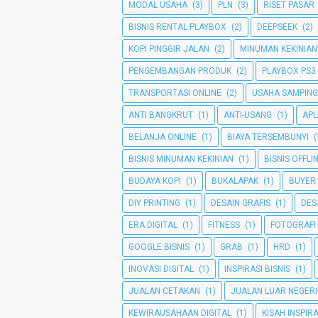
MODAL USAHA
(3)
PLN
(3)
RISET PASAR
BISNIS RENTAL PLAYBOX
(2)
DEEPSEEK
(2)
KOPI PINGGIR JALAN
(2)
MINUMAN KEKINIAN
PENGEMBANGAN PRODUK
(2)
PLAYBOX PS3
TRANSPORTASI ONLINE
(2)
USAHA SAMPIN
ANTI BANGKRUT
(1)
ANTI-USANG
(1)
APL
BELANJA ONLINE
(1)
BIAYA TERSEMBUNYI
(
BISNIS MINUMAN KEKINIAN
(1)
BISNIS OFFLI
BUDAYA KOPI
(1)
BUKALAPAK
(1)
BUYER
DIY PRINTING
(1)
DESAIN GRAFIS
(1)
DES
ERA DIGITAL
(1)
FITNESS
(1)
FOTOGRAFI
GOOGLE BISNIS
(1)
GRAB
(1)
HRD
(1)
INOVASI DIGITAL
(1)
INSPIRASI BISNIS
(1)
JUALAN CETAKAN
(1)
JUALAN LUAR NEGERI
KEWIRAUSAHAAN DIGITAL
(1)
KISAH INSPIRA