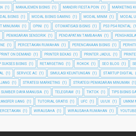
AN
(1)
MANAJEMEN BISNIS
(1)
MANDIRI FIESTA POIN
(1)
MARKETING K
DAL BISNIS
(1)
MODAL BISNIS GAMING
(1)
MODAL MINIM
(1)
MODAL U
T MINUMAN
(1)
OPINI
(1)
OTOMATISASI BISNIS
(1)
PS3 PS4 RENTAL
(
PEMASARAN SENSORIK
(1)
PENDAPATAN TAMBAHAN
(1)
PENGHASIL
INE
(1)
PERCETAKAN RUMAHAN
(1)
PERENCANAAN BISNIS
(1)
PERHI
PRINT ON DEMAND
(1)
PRINTER BEKAS
(1)
PRINTER JADUL
(1)
PRINT
 SUKSES BISNIS
(1)
RETARGETING
(1)
ROKOK
(1)
SEO BLOG
(1)
S
TAL
(1)
SERVICE AC
(1)
SIMULASI KEUNTUNGAN
(1)
STARTUP DIGITAL
NJANG
(1)
STRATEGI MARKETING
(1)
STRATEGI PEMASARAN MINUMAN
(1
SUMBER DAYA MANUSIA
(1)
TELEGRAM
(1)
TIKTOK
(1)
TIPS BISNIS 
RANSFER UANG
(1)
TUTORIAL GRATIS
(1)
UFC
(1)
UI/UX
(1)
UMKM 
PERCETAKAN
(1)
WIRAUSAHA
(1)
WIRAUSAHA RUMAHAN
(1)
YOUTUBE