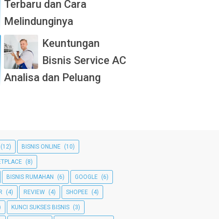
Terbaru dan Cara
Melindunginya
Keuntungan
Bisnis Service AC
Analisa dan Peluang
(12)
BISNIS ONLINE
(10)
TPLACE
(8)
BISNIS RUMAHAN
(6)
GOOGLE
(6)
R
(4)
REVIEW
(4)
SHOPEE
(4)
)
KUNCI SUKSES BISNIS
(3)