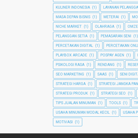
KULINER INDONESIA
(1)
LAYANAN PELANGG
MASA DEPAN BISNIS
(1)
METERAI
(1)
MO
NICHE MARKET
(1)
OLAHRAGA
(1)
OMZE
PELANGGAN SETIA
(1)
PEMASARAN SENI
(1)
PERCETAKAN DIGITAL
(1)
PERCETAKAN ONL
PLAYBOX ARCADE
(1)
POSPAY AGEN
(1)
PSIKOLOGI RASA
(1)
RENDANG
(1)
RESEP
SEO MARKETING
(1)
SAAS
(1)
SENI DIGI
STRATEGI HARGA
(1)
STRATEGI JANGKA PA
STRATEGI PRODUK
(1)
STRATEGI SEO
(1)
TIPS JUALAN MINUMAN
(1)
TOOLS
(1)
T
USAHA MINUMAN MODAL KECIL
(1)
USAHA 
MOTIVASI
(1)