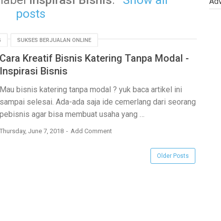
 label
Inspirasi Bisnis
.
Show all
Adv
posts
G
SUKSES BERJUALAN ONLINE
Cara Kreatif Bisnis Katering Tanpa Modal -
Inspirasi Bisnis
Mau
bisnis katering tanpa modal
? yuk baca artikel ini
sampai selesai. Ada-ada saja ide cemerlang dari seorang
pebisnis agar bisa membuat usaha yang …
Thursday, June 7, 2018
Add Comment
Older Posts