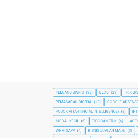
PELUANG BISNIS
(33)
BLOG
(29)
TRIK BI
PEMASARAN DIGITAL
(10)
GOOGLE ADSENS
POJOK AI (ARTIFICIAL INTELLIGENCE)
(8)
IN
MODAL KECIL
(6)
TIPS DAN TRIK
(6)
AGE
WHATSAPP
(4)
BISNIS JUALAN MADU
(3)