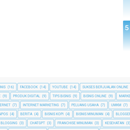
SNIS
(16)
FACEBOOK
(14)
YOUTUBE
(14)
SUKSES BERJUALAN ONLINE
E
(9)
PRODUK DIGITAL
(9)
TIPS BISNIS
(9)
BISNIS ONLINE
(9)
MARKE
TERNET
(7)
INTERNET MARKETING
(7)
PELUANG USAHA
(7)
UMKM
(7)
NPOS
(4)
BERITA
(4)
BISNIS KOPI
(4)
BISNIS MINUMAN
(4)
BLOGGE
BLOGGING
(3)
CHATGPT
(3)
FRANCHISE MINUMAN
(3)
KESEHATAN
(3