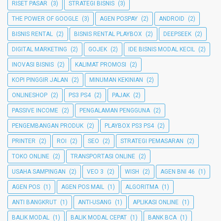
RISET PASAR
(3)
STRATEGI BISNIS
(3)
THE POWER OF GOOGLE
(3)
AGEN POSPAY
(2)
ANDROID
(2)
BISNIS RENTAL
(2)
BISNIS RENTAL PLAYBOX
(2)
DEEPSEEK
(2)
DIGITAL MARKETING
(2)
GOJEK
(2)
IDE BISNIS MODAL KECIL
(2)
INOVASI BISNIS
(2)
KALIMAT PROMOSI
(2)
KOPI PINGGIR JALAN
(2)
MINUMAN KEKINIAN
(2)
ONLINESHOP
(2)
PS3 PS4
(2)
PAJAK
(2)
PASSIVE INCOME
(2)
PENGALAMAN PENGGUNA
(2)
PENGEMBANGAN PRODUK
(2)
PLAYBOX PS3 PS4
(2)
PRINTER
(2)
ROI
(2)
SEO
(2)
STRATEGI PEMASARAN
(2)
TOKO ONLINE
(2)
TRANSPORTASI ONLINE
(2)
USAHA SAMPINGAN
(2)
VEO 3
(2)
WISH
(2)
AGEN BNI 46
(1)
AGEN POS
(1)
AGEN POS MAIL
(1)
ALGORITMA
(1)
ANTI BANGKRUT
(1)
ANTI-USANG
(1)
APLIKASI ONLINE
(1)
BALIK MODAL
(1)
BALIK MODAL CEPAT
(1)
BANK BCA
(1)