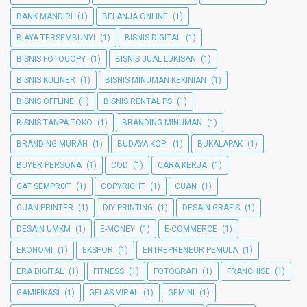
BANK MANDIRI
(1)
BELANJA ONLINE
(1)
BIAYA TERSEMBUNYI
(1)
BISNIS DIGITAL
(1)
BISNIS FOTOCOPY
(1)
BISNIS JUAL LUKISAN
(1)
BISNIS KULINER
(1)
BISNIS MINUMAN KEKINIAN
(1)
BISNIS OFFLINE
(1)
BISNIS RENTAL PS
(1)
BISNIS TANPA TOKO
(1)
BRANDING MINUMAN
(1)
BRANDING MURAH
(1)
BUDAYA KOPI
(1)
BUKALAPAK
(1)
BUYER PERSONA
(1)
COD
(1)
CARA KERJA
(1)
CAT SEMPROT
(1)
COPYRIGHT
(1)
CUAN
(1)
CUAN PRINTER
(1)
DIY PRINTING
(1)
DESAIN GRAFIS
(1)
DESAIN UMKM
(1)
E-MONEY
(1)
E-COMMERCE
(1)
EKONOMI
(1)
EKSPOR
(1)
ENTREPRENEUR PEMULA
(1)
ERA DIGITAL
(1)
FITNESS
(1)
FOTOGRAFI
(1)
FRANCHISE
(1)
GAMIFIKASI
(1)
GELAS VIRAL
(1)
GEMINI
(1)