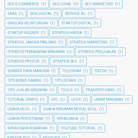
SEO E-COMMERCE
(1)
SEO LOKAL
(1)
SEO MARKETING
(1)
SAAS
(1)
SENI DIGITAL
(1)
SERVICE AC
(1)
SIMULASI KEUNTUNGAN
(1)
STARTUP DIGITAL
(1)
STARTUP KULINER
(1)
STRATEGI HARGA
(1)
STRATEGI JANGKA PANJANG
(1)
STRATEGI MARKETING
(1)
STRATEGI PEMASARAN MINUMAN
(1)
STRATEGI PENJUALAN
(1)
STRATEGI PRODUK
(1)
STRATEGI SEO
(1)
SUMBER DAYA MANUSIA
(1)
TELEGRAM
(1)
TIKTOK
(1)
TIPS BISNIS GAMING
(1)
TIPS DESAIN
(1)
TIPS JUALAN MINUMAN
(1)
TOOLS
(1)
TRANSFER UANG
(1)
TUTORIAL GRATIS
(1)
UFC
(1)
UI/UX
(1)
UMKM MINUMAN
(1)
USAHA KECIL
(1)
USAHA MINUMAN MODAL KECIL
(1)
USAHA PERCETAKAN
(1)
WIRAUSAHA
(1)
WIRAUSAHA RUMAHAN
(1)
YOUTUBE TUTORIAL
(1)
KANTOR POS
(1)
MOTIVASI
(1)