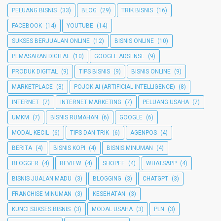
PELUANG BISNIS
(33)
BLOG
(29)
TRIK BISNIS
(16)
FACEBOOK
(14)
YOUTUBE
(14)
SUKSES BERJUALAN ONLINE
(12)
BISNIS ONLINE
(10)
PEMASARAN DIGITAL
(10)
GOOGLE ADSENSE
(9)
PRODUK DIGITAL
(9)
TIPS BISNIS
(9)
BISNIS ONLINE
(9)
MARKETPLACE
(8)
POJOK AI (ARTIFICIAL INTELLIGENCE)
(8)
INTERNET
(7)
INTERNET MARKETING
(7)
PELUANG USAHA
(7)
UMKM
(7)
BISNIS RUMAHAN
(6)
GOOGLE
(6)
MODAL KECIL
(6)
TIPS DAN TRIK
(6)
AGENPOS
(4)
BERITA
(4)
BISNIS KOPI
(4)
BISNIS MINUMAN
(4)
BLOGGER
(4)
REVIEW
(4)
SHOPEE
(4)
WHATSAPP
(4)
BISNIS JUALAN MADU
(3)
BLOGGING
(3)
CHATGPT
(3)
FRANCHISE MINUMAN
(3)
KESEHATAN
(3)
KUNCI SUKSES BISNIS
(3)
MODAL USAHA
(3)
PLN
(3)