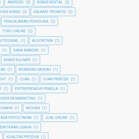
)
ANDROID
(2)
BISNIS RENTAL
(2)
VASI BISNIS
(2)
KALIMAT PROMOSI
(2)
PENGALAMAN PENGGUNA
(2)
TOKO ONLINE
(2)
 POS MAIL
(1)
ALGORITMA
(1)
(1)
BANK MANDIRI
(1)
BISNIS KULINER
(1)
MAN
(1)
BRANDING MURAH
(1)
GHT
(1)
CUAN
(1)
CUAN PRINTER
(1)
R
(1)
ENTREPRENEUR PEMULA
(1)
GERILYA MARKETING
(1)
 USAHA
(1)
INOVASI
(1)
JASA PERCETAKAN
(1)
JUAL ONLINE
(1)
KEMITRAAN USAHA
(1)
KUALITAS PRODUK
(1)