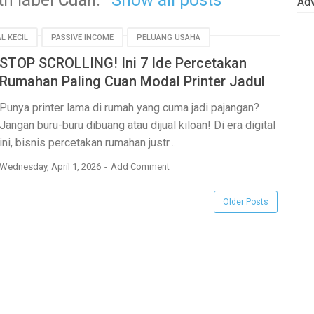
th label
Cuan
.
Show all posts
Adv
L KECIL
PASSIVE INCOME
PELUANG USAHA
STOP SCROLLING! Ini 7 Ide Percetakan
UMKM
Rumahan Paling Cuan Modal Printer Jadul
Punya printer lama di rumah yang cuma jadi pajangan?
Jangan buru-buru dibuang atau dijual kiloan! Di era digital
ini, bisnis percetakan rumahan justr…
Wednesday, April 1, 2026
Add Comment
Older Posts