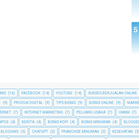
SNIS
(16)
FACEBOOK
(14)
YOUTUBE
(14)
SUKSES BERJUALAN ONLINE
E
(9)
PRODUK DIGITAL
(9)
TIPS BISNIS
(9)
BISNIS ONLINE
(9)
MARKE
TERNET
(7)
INTERNET MARKETING
(7)
PELUANG USAHA
(7)
UMKM
(7)
NPOS
(4)
BERITA
(4)
BISNIS KOPI
(4)
BISNIS MINUMAN
(4)
BLOGGE
BLOGGING
(3)
CHATGPT
(3)
FRANCHISE MINUMAN
(3)
KESEHATAN
(3