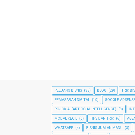
PELUANG BISNIS
(33)
BLOG
(29)
TRIK BI
PEMASARAN DIGITAL
(10)
GOOGLE ADSENS
POJOK AI (ARTIFICIAL INTELLIGENCE)
(8)
IN
MODAL KECIL
(6)
TIPS DAN TRIK
(6)
AGE
WHATSAPP
(4)
BISNIS JUALAN MADU
(3)