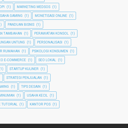
OPI
(1)
MARKETING MEDSOS
(1)
SAHA GAMING
(1)
MONETISASI ONLINE
(1)
1)
PANDUAN BISNIS
(1)
AN TAMBAHAN
(1)
PERAWATAN KONSOL
(1)
TUNGAN UNTUNG
(1)
PERSONALISASI
(1)
ER RUMAHAN
(1)
PSIKOLOGI KONSUMEN
(1)
EO E-COMMERCE
(1)
SEO LOKAL
(1)
(1)
STARTUP KULINER
(1)
)
STRATEGI PENJUALAN
(1)
GAMING
(1)
TIPS DESAIN
(1)
MINUMAN
(1)
USAHA KECIL
(1)
 TUTORIAL
(1)
KANTOR POS
(1)