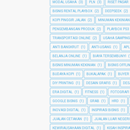
MODAL USAHA
(3)
PLN
(3)
RISET PASAR
BISNIS RENTAL PLAYBOX
(2)
DEEPSEEK
(2)
KOPI PINGGIR JALAN
(2)
MINUMAN KEKINIAN
PENGEMBANGAN PRODUK
(2)
PLAYBOX PS3
TRANSPORTASI ONLINE
(2)
USAHA SAMPIN
ANTI BANGKRUT
(1)
ANTI-USANG
(1)
APL
BELANJA ONLINE
(1)
BIAYA TERSEMBUNYI
(
BISNIS MINUMAN KEKINIAN
(1)
BISNIS OFFLI
BUDAYA KOPI
(1)
BUKALAPAK
(1)
BUYER
DIY PRINTING
(1)
DESAIN GRAFIS
(1)
DES
ERA DIGITAL
(1)
FITNESS
(1)
FOTOGRAFI
GOOGLE BISNIS
(1)
GRAB
(1)
HRD
(1)
INOVASI DIGITAL
(1)
INSPIRASI BISNIS
(1)
JUALAN CETAKAN
(1)
JUALAN LUAR NEGERI
KEWIRAUSAHAAN DIGITAL
(1)
KISAH INSPIRA