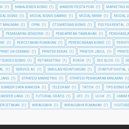
AN
(1)
MANAJEMEN BISNIS
(1)
MANDIRI FIESTA POIN
(1)
MARKETING K
DAL BISNIS
(1)
MODAL BISNIS GAMING
(1)
MODAL MINIM
(1)
MODAL U
T MINUMAN
(1)
OPINI
(1)
OTOMATISASI BISNIS
(1)
PS3 PS4 RENTAL
(
PEMASARAN SENSORIK
(1)
PENDAPATAN TAMBAHAN
(1)
PENGHASIL
INE
(1)
PERCETAKAN RUMAHAN
(1)
PERENCANAAN BISNIS
(1)
PERHI
PRINT ON DEMAND
(1)
PRINTER BEKAS
(1)
PRINTER JADUL
(1)
PRINT
 SUKSES BISNIS
(1)
RETARGETING
(1)
ROKOK
(1)
SEO BLOG
(1)
S
TAL
(1)
SERVICE AC
(1)
SIMULASI KEUNTUNGAN
(1)
STARTUP DIGITAL
NJANG
(1)
STRATEGI MARKETING
(1)
STRATEGI PEMASARAN MINUMAN
(1
SUMBER DAYA MANUSIA
(1)
TELEGRAM
(1)
TIKTOK
(1)
TIPS BISNIS 
RANSFER UANG
(1)
TUTORIAL GRATIS
(1)
UFC
(1)
UI/UX
(1)
UMKM 
PERCETAKAN
(1)
WIRAUSAHA
(1)
WIRAUSAHA RUMAHAN
(1)
YOUTUBE