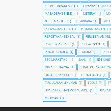
KULINER INDONESIA
(1)
LAYANAN PELANGG
MASA DEPAN BISNIS
(1)
METERAI
(1)
MO
NICHE MARKET
(1)
OLAHRAGA
(1)
OMZE
PELANGGAN SETIA
(1)
PEMASARAN SENI
(1)
PERCETAKAN DIGITAL
(1)
PERCETAKAN ONL
PLAYBOX ARCADE
(1)
POSPAY AGEN
(1)
PSIKOLOGI RASA
(1)
RENDANG
(1)
RESEP
SEO MARKETING
(1)
SAAS
(1)
SENI DIGI
STRATEGI HARGA
(1)
STRATEGI JANGKA PA
STRATEGI PRODUK
(1)
STRATEGI SEO
(1)
TIPS JUALAN MINUMAN
(1)
TOOLS
(1)
T
USAHA MINUMAN MODAL KECIL
(1)
USAHA 
MOTIVASI
(1)