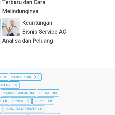
Terbaru dan Cara
Melindunginya
Keuntungan
Bisnis Service AC
Analisa dan Peluang
(12)
BISNIS ONLINE
(10)
TPLACE
(8)
BISNIS RUMAHAN
(6)
GOOGLE
(6)
R
(4)
REVIEW
(4)
SHOPEE
(4)
)
KUNCI SUKSES BISNIS
(3)