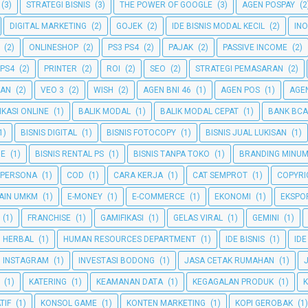
(3)
STRATEGI BISNIS
(3)
THE POWER OF GOOGLE
(3)
AGEN POSPAY
(2
DIGITAL MARKETING
(2)
GOJEK
(2)
IDE BISNIS MODAL KECIL
(2)
INO
(2)
ONLINESHOP
(2)
PS3 PS4
(2)
PAJAK
(2)
PASSIVE INCOME
(2)
 PS4
(2)
PRINTER
(2)
ROI
(2)
SEO
(2)
STRATEGI PEMASARAN
(2)
GAN
(2)
VEO 3
(2)
WISH
(2)
AGEN BNI 46
(1)
AGEN POS
(1)
AGEN
IKASI ONLINE
(1)
BALIK MODAL
(1)
BALIK MODAL CEPAT
(1)
BANK BCA
1)
BISNIS DIGITAL
(1)
BISNIS FOTOCOPY
(1)
BISNIS JUAL LUKISAN
(1)
NE
(1)
BISNIS RENTAL PS
(1)
BISNIS TANPA TOKO
(1)
BRANDING MINU
 PERSONA
(1)
COD
(1)
CARA KERJA
(1)
CAT SEMPROT
(1)
COPYRI
AIN UMKM
(1)
E-MONEY
(1)
E-COMMERCE
(1)
EKONOMI
(1)
EKSPO
(1)
FRANCHISE
(1)
GAMIFIKASI
(1)
GELAS VIRAL
(1)
GEMINI
(1)
HERBAL
(1)
HUMAN RESOURCES DEPARTMENT
(1)
IDE BISNIS
(1)
IDE
INSTAGRAM
(1)
INVESTASI BODONG
(1)
JASA CETAK RUMAHAN
(1)
(1)
KATERING
(1)
KEAMANAN DATA
(1)
KEGAGALAN PRODUK
(1)
TIF
(1)
KONSOL GAME
(1)
KONTEN MARKETING
(1)
KOPI GEROBAK
(1)