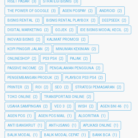
RISET PASAR
(3)
STRATEGI BISNIS
(3)
THE POWER OF GOOGLE
(3)
AGEN POSPAY
(2)
ANDROID
(2)
BISNIS RENTAL
(2)
BISNIS RENTAL PLAYBOX
(2)
DEEPSEEK
(2)
DIGITAL MARKETING
(2)
GOJEK
(2)
IDE BISNIS MODAL KECIL
(2)
INOVASI BISNIS
(2)
KALIMAT PROMOSI
(2)
KOPI PINGGIR JALAN
(2)
MINUMAN KEKINIAN
(2)
ONLINESHOP
(2)
PS3 PS4
(2)
PAJAK
(2)
PASSIVE INCOME
(2)
PENGALAMAN PENGGUNA
(2)
PENGEMBANGAN PRODUK
(2)
PLAYBOX PS3 PS4
(2)
PRINTER
(2)
ROI
(2)
SEO
(2)
STRATEGI PEMASARAN
(2)
TOKO ONLINE
(2)
TRANSPORTASI ONLINE
(2)
USAHA SAMPINGAN
(2)
VEO 3
(2)
WISH
(2)
AGEN BNI 46
(1)
AGEN POS
(1)
AGEN POS MAIL
(1)
ALGORITMA
(1)
ANTI BANGKRUT
(1)
ANTI-USANG
(1)
APLIKASI ONLINE
(1)
BALIK MODAL
(1)
BALIK MODAL CEPAT
(1)
BANK BCA
(1)