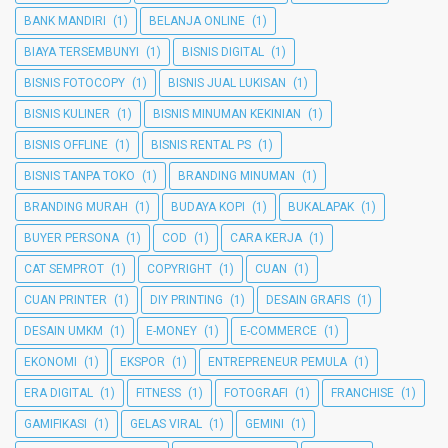
BANK MANDIRI
(1)
BELANJA ONLINE
(1)
BIAYA TERSEMBUNYI
(1)
BISNIS DIGITAL
(1)
BISNIS FOTOCOPY
(1)
BISNIS JUAL LUKISAN
(1)
BISNIS KULINER
(1)
BISNIS MINUMAN KEKINIAN
(1)
BISNIS OFFLINE
(1)
BISNIS RENTAL PS
(1)
BISNIS TANPA TOKO
(1)
BRANDING MINUMAN
(1)
BRANDING MURAH
(1)
BUDAYA KOPI
(1)
BUKALAPAK
(1)
BUYER PERSONA
(1)
COD
(1)
CARA KERJA
(1)
CAT SEMPROT
(1)
COPYRIGHT
(1)
CUAN
(1)
CUAN PRINTER
(1)
DIY PRINTING
(1)
DESAIN GRAFIS
(1)
DESAIN UMKM
(1)
E-MONEY
(1)
E-COMMERCE
(1)
EKONOMI
(1)
EKSPOR
(1)
ENTREPRENEUR PEMULA
(1)
ERA DIGITAL
(1)
FITNESS
(1)
FOTOGRAFI
(1)
FRANCHISE
(1)
GAMIFIKASI
(1)
GELAS VIRAL
(1)
GEMINI
(1)