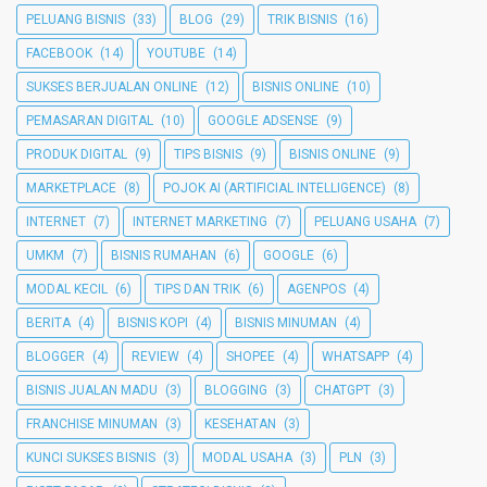
PELUANG BISNIS
(33)
BLOG
(29)
TRIK BISNIS
(16)
FACEBOOK
(14)
YOUTUBE
(14)
SUKSES BERJUALAN ONLINE
(12)
BISNIS ONLINE
(10)
PEMASARAN DIGITAL
(10)
GOOGLE ADSENSE
(9)
PRODUK DIGITAL
(9)
TIPS BISNIS
(9)
BISNIS ONLINE
(9)
MARKETPLACE
(8)
POJOK AI (ARTIFICIAL INTELLIGENCE)
(8)
INTERNET
(7)
INTERNET MARKETING
(7)
PELUANG USAHA
(7)
UMKM
(7)
BISNIS RUMAHAN
(6)
GOOGLE
(6)
MODAL KECIL
(6)
TIPS DAN TRIK
(6)
AGENPOS
(4)
BERITA
(4)
BISNIS KOPI
(4)
BISNIS MINUMAN
(4)
BLOGGER
(4)
REVIEW
(4)
SHOPEE
(4)
WHATSAPP
(4)
BISNIS JUALAN MADU
(3)
BLOGGING
(3)
CHATGPT
(3)
FRANCHISE MINUMAN
(3)
KESEHATAN
(3)
KUNCI SUKSES BISNIS
(3)
MODAL USAHA
(3)
PLN
(3)