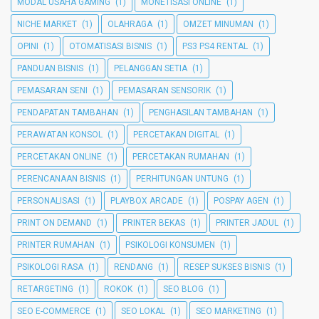
MODAL USAHA GAMING
(1)
MONETISASI ONLINE
(1)
NICHE MARKET
(1)
OLAHRAGA
(1)
OMZET MINUMAN
(1)
OPINI
(1)
OTOMATISASI BISNIS
(1)
PS3 PS4 RENTAL
(1)
PANDUAN BISNIS
(1)
PELANGGAN SETIA
(1)
PEMASARAN SENI
(1)
PEMASARAN SENSORIK
(1)
PENDAPATAN TAMBAHAN
(1)
PENGHASILAN TAMBAHAN
(1)
PERAWATAN KONSOL
(1)
PERCETAKAN DIGITAL
(1)
PERCETAKAN ONLINE
(1)
PERCETAKAN RUMAHAN
(1)
PERENCANAAN BISNIS
(1)
PERHITUNGAN UNTUNG
(1)
PERSONALISASI
(1)
PLAYBOX ARCADE
(1)
POSPAY AGEN
(1)
PRINT ON DEMAND
(1)
PRINTER BEKAS
(1)
PRINTER JADUL
(1)
PRINTER RUMAHAN
(1)
PSIKOLOGI KONSUMEN
(1)
PSIKOLOGI RASA
(1)
RENDANG
(1)
RESEP SUKSES BISNIS
(1)
RETARGETING
(1)
ROKOK
(1)
SEO BLOG
(1)
SEO E-COMMERCE
(1)
SEO LOKAL
(1)
SEO MARKETING
(1)