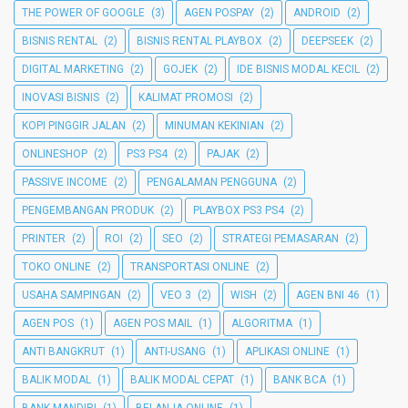
THE POWER OF GOOGLE
(3)
AGEN POSPAY
(2)
ANDROID
(2)
BISNIS RENTAL
(2)
BISNIS RENTAL PLAYBOX
(2)
DEEPSEEK
(2)
DIGITAL MARKETING
(2)
GOJEK
(2)
IDE BISNIS MODAL KECIL
(2)
INOVASI BISNIS
(2)
KALIMAT PROMOSI
(2)
KOPI PINGGIR JALAN
(2)
MINUMAN KEKINIAN
(2)
ONLINESHOP
(2)
PS3 PS4
(2)
PAJAK
(2)
PASSIVE INCOME
(2)
PENGALAMAN PENGGUNA
(2)
PENGEMBANGAN PRODUK
(2)
PLAYBOX PS3 PS4
(2)
PRINTER
(2)
ROI
(2)
SEO
(2)
STRATEGI PEMASARAN
(2)
TOKO ONLINE
(2)
TRANSPORTASI ONLINE
(2)
USAHA SAMPINGAN
(2)
VEO 3
(2)
WISH
(2)
AGEN BNI 46
(1)
AGEN POS
(1)
AGEN POS MAIL
(1)
ALGORITMA
(1)
ANTI BANGKRUT
(1)
ANTI-USANG
(1)
APLIKASI ONLINE
(1)
BALIK MODAL
(1)
BALIK MODAL CEPAT
(1)
BANK BCA
(1)
BANK MANDIRI
(1)
BELANJA ONLINE
(1)