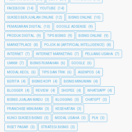
FACEBOOK
(14)
YOUTUBE
(14)
SUKSES BERJUALAN ONLINE
(12)
BISNIS ONLINE
(10)
PEMASARAN DIGITAL
(10)
GOOGLE ADSENSE
(9)
PRODUK DIGITAL
(9)
TIPS BISNIS
(9)
BISNIS ONLINE
(9)
MARKETPLACE
(8)
POJOK AI (ARTIFICIAL INTELLIGENCE)
(8)
INTERNET
(7)
INTERNET MARKETING
(7)
PELUANG USAHA
(7)
UMKM
(7)
BISNIS RUMAHAN
(6)
GOOGLE
(6)
MODAL KECIL
(6)
TIPS DAN TRIK
(6)
AGENPOS
(4)
BERITA
(4)
BISNIS KOPI
(4)
BISNIS MINUMAN
(4)
BLOGGER
(4)
REVIEW
(4)
SHOPEE
(4)
WHATSAPP
(4)
BISNIS JUALAN MADU
(3)
BLOGGING
(3)
CHATGPT
(3)
FRANCHISE MINUMAN
(3)
KESEHATAN
(3)
KUNCI SUKSES BISNIS
(3)
MODAL USAHA
(3)
PLN
(3)
RISET PASAR
(3)
STRATEGI BISNIS
(3)