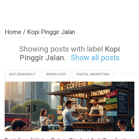
Home
/
Kopi Pinggir Jalan
Showing posts with label
Kopi
Pinggir Jalan
.
Show all posts
ANTI BANGKRUT
BISNIS KOPI
DIGITAL MARKETING
ERA DIGITAL
KOPI PINGGIR JALAN
MODAL KECIL
STRATEGI BISNIS
TIPS BISNIS
UMKM