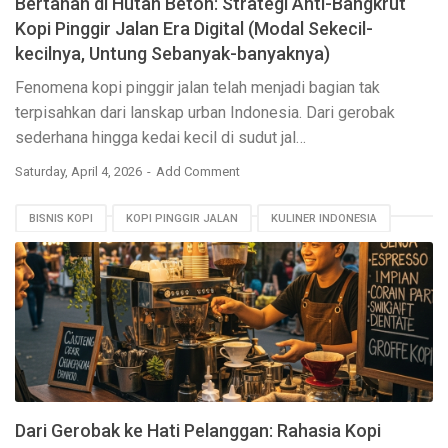
Bertahan di Hutan Beton: Strategi Anti-Bangkrut
Kopi Pinggir Jalan Era Digital (Modal Sekecil-
kecilnya, Untung Sebanyak-banyaknya)
Fenomena kopi pinggir jalan telah menjadi bagian tak
terpisahkan dari lanskap urban Indonesia. Dari gerobak
sederhana hingga kedai kecil di sudut jal…
Saturday, April 4, 2026
Add Comment
BISNIS KOPI
KOPI PINGGIR JALAN
KULINER INDONESIA
MODAL KECIL
PELANGGAN SETIA
TIPS BISNIS
Dari Gerobak ke Hati Pelanggan: Rahasia Kopi