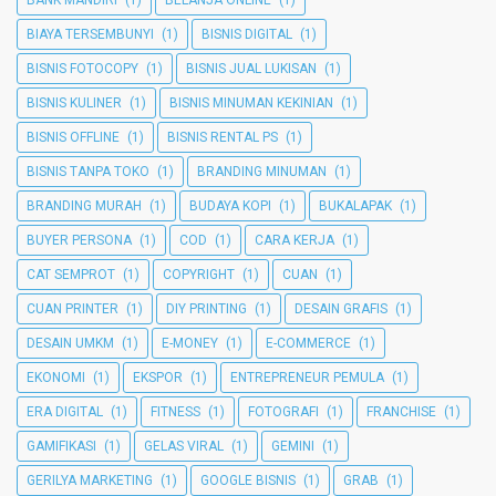
BIAYA TERSEMBUNYI
(1)
BISNIS DIGITAL
(1)
BISNIS FOTOCOPY
(1)
BISNIS JUAL LUKISAN
(1)
BISNIS KULINER
(1)
BISNIS MINUMAN KEKINIAN
(1)
BISNIS OFFLINE
(1)
BISNIS RENTAL PS
(1)
BISNIS TANPA TOKO
(1)
BRANDING MINUMAN
(1)
BRANDING MURAH
(1)
BUDAYA KOPI
(1)
BUKALAPAK
(1)
BUYER PERSONA
(1)
COD
(1)
CARA KERJA
(1)
CAT SEMPROT
(1)
COPYRIGHT
(1)
CUAN
(1)
CUAN PRINTER
(1)
DIY PRINTING
(1)
DESAIN GRAFIS
(1)
DESAIN UMKM
(1)
E-MONEY
(1)
E-COMMERCE
(1)
EKONOMI
(1)
EKSPOR
(1)
ENTREPRENEUR PEMULA
(1)
ERA DIGITAL
(1)
FITNESS
(1)
FOTOGRAFI
(1)
FRANCHISE
(1)
GAMIFIKASI
(1)
GELAS VIRAL
(1)
GEMINI
(1)
GERILYA MARKETING
(1)
GOOGLE BISNIS
(1)
GRAB
(1)