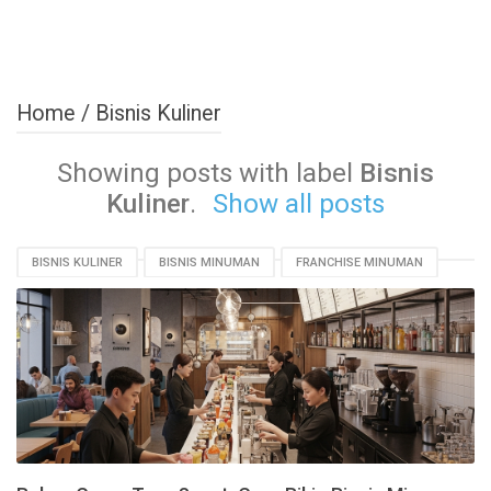
Home
/
Bisnis Kuliner
Showing posts with label
Bisnis
Kuliner
.
Show all posts
BISNIS KULINER
BISNIS MINUMAN
FRANCHISE MINUMAN
INOVASI BISNIS
MANAJEMEN BISNIS
MINUMAN KEKINIAN
MODAL BISNIS
PEMASARAN DIGITAL
STRATEGI BISNIS
TIPS BISNIS