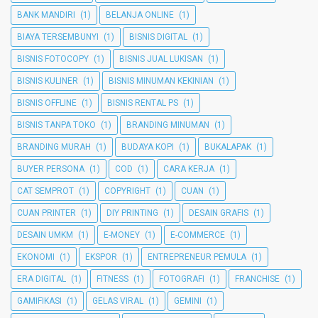
BANK MANDIRI
(1)
BELANJA ONLINE
(1)
BIAYA TERSEMBUNYI
(1)
BISNIS DIGITAL
(1)
BISNIS FOTOCOPY
(1)
BISNIS JUAL LUKISAN
(1)
BISNIS KULINER
(1)
BISNIS MINUMAN KEKINIAN
(1)
BISNIS OFFLINE
(1)
BISNIS RENTAL PS
(1)
BISNIS TANPA TOKO
(1)
BRANDING MINUMAN
(1)
BRANDING MURAH
(1)
BUDAYA KOPI
(1)
BUKALAPAK
(1)
BUYER PERSONA
(1)
COD
(1)
CARA KERJA
(1)
CAT SEMPROT
(1)
COPYRIGHT
(1)
CUAN
(1)
CUAN PRINTER
(1)
DIY PRINTING
(1)
DESAIN GRAFIS
(1)
DESAIN UMKM
(1)
E-MONEY
(1)
E-COMMERCE
(1)
EKONOMI
(1)
EKSPOR
(1)
ENTREPRENEUR PEMULA
(1)
ERA DIGITAL
(1)
FITNESS
(1)
FOTOGRAFI
(1)
FRANCHISE
(1)
GAMIFIKASI
(1)
GELAS VIRAL
(1)
GEMINI
(1)