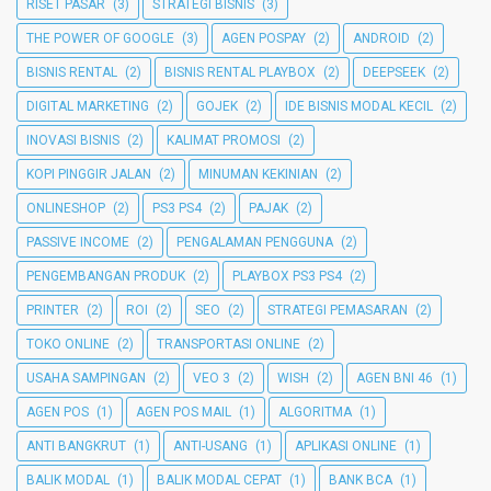
RISET PASAR
(3)
STRATEGI BISNIS
(3)
THE POWER OF GOOGLE
(3)
AGEN POSPAY
(2)
ANDROID
(2)
BISNIS RENTAL
(2)
BISNIS RENTAL PLAYBOX
(2)
DEEPSEEK
(2)
DIGITAL MARKETING
(2)
GOJEK
(2)
IDE BISNIS MODAL KECIL
(2)
INOVASI BISNIS
(2)
KALIMAT PROMOSI
(2)
KOPI PINGGIR JALAN
(2)
MINUMAN KEKINIAN
(2)
ONLINESHOP
(2)
PS3 PS4
(2)
PAJAK
(2)
PASSIVE INCOME
(2)
PENGALAMAN PENGGUNA
(2)
PENGEMBANGAN PRODUK
(2)
PLAYBOX PS3 PS4
(2)
PRINTER
(2)
ROI
(2)
SEO
(2)
STRATEGI PEMASARAN
(2)
TOKO ONLINE
(2)
TRANSPORTASI ONLINE
(2)
USAHA SAMPINGAN
(2)
VEO 3
(2)
WISH
(2)
AGEN BNI 46
(1)
AGEN POS
(1)
AGEN POS MAIL
(1)
ALGORITMA
(1)
ANTI BANGKRUT
(1)
ANTI-USANG
(1)
APLIKASI ONLINE
(1)
BALIK MODAL
(1)
BALIK MODAL CEPAT
(1)
BANK BCA
(1)