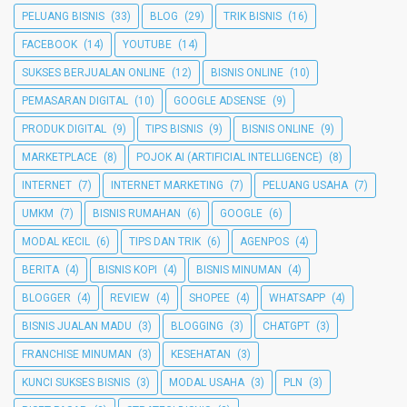
PELUANG BISNIS
(33)
BLOG
(29)
TRIK BISNIS
(16)
FACEBOOK
(14)
YOUTUBE
(14)
SUKSES BERJUALAN ONLINE
(12)
BISNIS ONLINE
(10)
PEMASARAN DIGITAL
(10)
GOOGLE ADSENSE
(9)
PRODUK DIGITAL
(9)
TIPS BISNIS
(9)
BISNIS ONLINE
(9)
MARKETPLACE
(8)
POJOK AI (ARTIFICIAL INTELLIGENCE)
(8)
INTERNET
(7)
INTERNET MARKETING
(7)
PELUANG USAHA
(7)
UMKM
(7)
BISNIS RUMAHAN
(6)
GOOGLE
(6)
MODAL KECIL
(6)
TIPS DAN TRIK
(6)
AGENPOS
(4)
BERITA
(4)
BISNIS KOPI
(4)
BISNIS MINUMAN
(4)
BLOGGER
(4)
REVIEW
(4)
SHOPEE
(4)
WHATSAPP
(4)
BISNIS JUALAN MADU
(3)
BLOGGING
(3)
CHATGPT
(3)
FRANCHISE MINUMAN
(3)
KESEHATAN
(3)
KUNCI SUKSES BISNIS
(3)
MODAL USAHA
(3)
PLN
(3)