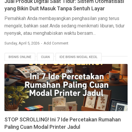
Jual Produk Digital Saat Tidur: Sistem Otomatisasi
yang Bikin Duit Masuk Tanpa Sentuh Layar
Pernahkah Anda membayangkan penghasilan yang terus
mengalir, bahkan saat Anda sedang menikmati liburan, tidur
nyenyak, atau menghabiskan waktu bersam…
Sunday, April 5, 2026
Add Comment
BISNIS ONLINE
CUAN
IDE BISNIS MODAL KECIL
PASSIVE INCOME
PELUANG USAHA
PERCETAKAN RUMAHAN
PRINTER JADUL
UMKM
STOP SCROLLING! Ini 7 Ide Percetakan Rumahan
Paling Cuan Modal Printer Jadul