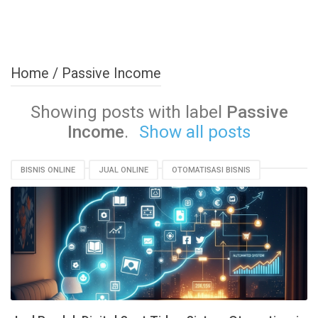
Home
/
Passive Income
Showing posts with label
Passive
Income
.
Show all posts
BISNIS ONLINE
JUAL ONLINE
OTOMATISASI BISNIS
PASSIVE INCOME
PEMASARAN DIGITAL
PRODUK DIGITAL
SEO E-COMMERCE