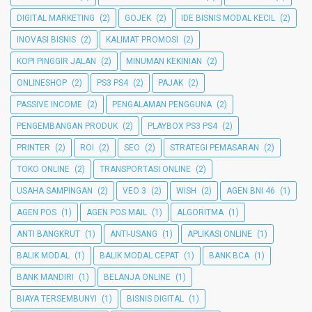
DIGITAL MARKETING
(2)
GOJEK
(2)
IDE BISNIS MODAL KECIL
(2)
INOVASI BISNIS
(2)
KALIMAT PROMOSI
(2)
KOPI PINGGIR JALAN
(2)
MINUMAN KEKINIAN
(2)
ONLINESHOP
(2)
PS3 PS4
(2)
PAJAK
(2)
PASSIVE INCOME
(2)
PENGALAMAN PENGGUNA
(2)
PENGEMBANGAN PRODUK
(2)
PLAYBOX PS3 PS4
(2)
PRINTER
(2)
ROI
(2)
SEO
(2)
STRATEGI PEMASARAN
(2)
TOKO ONLINE
(2)
TRANSPORTASI ONLINE
(2)
USAHA SAMPINGAN
(2)
VEO 3
(2)
WISH
(2)
AGEN BNI 46
(1)
AGEN POS
(1)
AGEN POS MAIL
(1)
ALGORITMA
(1)
ANTI BANGKRUT
(1)
ANTI-USANG
(1)
APLIKASI ONLINE
(1)
BALIK MODAL
(1)
BALIK MODAL CEPAT
(1)
BANK BCA
(1)
BANK MANDIRI
(1)
BELANJA ONLINE
(1)
BIAYA TERSEMBUNYI
(1)
BISNIS DIGITAL
(1)