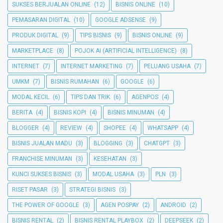
SUKSES BERJUALAN ONLINE
(12)
BISNIS ONLINE
(10)
PEMASARAN DIGITAL
(10)
GOOGLE ADSENSE
(9)
PRODUK DIGITAL
(9)
TIPS BISNIS
(9)
BISNIS ONLINE
(9)
MARKETPLACE
(8)
POJOK AI (ARTIFICIAL INTELLIGENCE)
(8)
INTERNET
(7)
INTERNET MARKETING
(7)
PELUANG USAHA
(7)
UMKM
(7)
BISNIS RUMAHAN
(6)
GOOGLE
(6)
MODAL KECIL
(6)
TIPS DAN TRIK
(6)
AGENPOS
(4)
BERITA
(4)
BISNIS KOPI
(4)
BISNIS MINUMAN
(4)
BLOGGER
(4)
REVIEW
(4)
SHOPEE
(4)
WHATSAPP
(4)
BISNIS JUALAN MADU
(3)
BLOGGING
(3)
CHATGPT
(3)
FRANCHISE MINUMAN
(3)
KESEHATAN
(3)
KUNCI SUKSES BISNIS
(3)
MODAL USAHA
(3)
PLN
(3)
RISET PASAR
(3)
STRATEGI BISNIS
(3)
THE POWER OF GOOGLE
(3)
AGEN POSPAY
(2)
ANDROID
(2)
BISNIS RENTAL
(2)
BISNIS RENTAL PLAYBOX
(2)
DEEPSEEK
(2)