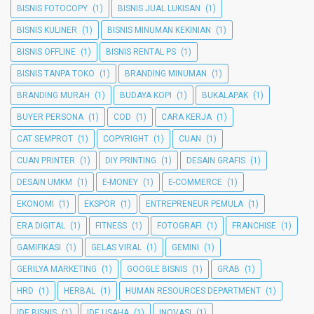
BISNIS FOTOCOPY
(1)
BISNIS JUAL LUKISAN
(1)
BISNIS KULINER
(1)
BISNIS MINUMAN KEKINIAN
(1)
BISNIS OFFLINE
(1)
BISNIS RENTAL PS
(1)
BISNIS TANPA TOKO
(1)
BRANDING MINUMAN
(1)
BRANDING MURAH
(1)
BUDAYA KOPI
(1)
BUKALAPAK
(1)
BUYER PERSONA
(1)
COD
(1)
CARA KERJA
(1)
CAT SEMPROT
(1)
COPYRIGHT
(1)
CUAN
(1)
CUAN PRINTER
(1)
DIY PRINTING
(1)
DESAIN GRAFIS
(1)
DESAIN UMKM
(1)
E-MONEY
(1)
E-COMMERCE
(1)
EKONOMI
(1)
EKSPOR
(1)
ENTREPRENEUR PEMULA
(1)
ERA DIGITAL
(1)
FITNESS
(1)
FOTOGRAFI
(1)
FRANCHISE
(1)
GAMIFIKASI
(1)
GELAS VIRAL
(1)
GEMINI
(1)
GERILYA MARKETING
(1)
GOOGLE BISNIS
(1)
GRAB
(1)
HRD
(1)
HERBAL
(1)
HUMAN RESOURCES DEPARTMENT
(1)
IDE BISNIS
(1)
IDE USAHA
(1)
INOVASI
(1)