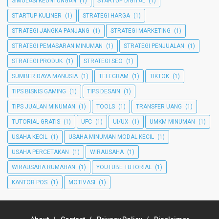
SIMULASI KEUNTUNGAN
(1)
STARTUP DIGITAL
(1)
STARTUP KULINER
(1)
STRATEGI HARGA
(1)
STRATEGI JANGKA PANJANG
(1)
STRATEGI MARKETING
(1)
STRATEGI PEMASARAN MINUMAN
(1)
STRATEGI PENJUALAN
(1)
STRATEGI PRODUK
(1)
STRATEGI SEO
(1)
SUMBER DAYA MANUSIA
(1)
TELEGRAM
(1)
TIKTOK
(1)
TIPS BISNIS GAMING
(1)
TIPS DESAIN
(1)
TIPS JUALAN MINUMAN
(1)
TOOLS
(1)
TRANSFER UANG
(1)
TUTORIAL GRATIS
(1)
UFC
(1)
UI/UX
(1)
UMKM MINUMAN
(1)
USAHA KECIL
(1)
USAHA MINUMAN MODAL KECIL
(1)
USAHA PERCETAKAN
(1)
WIRAUSAHA
(1)
WIRAUSAHA RUMAHAN
(1)
YOUTUBE TUTORIAL
(1)
KANTOR POS
(1)
MOTIVASI
(1)