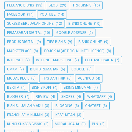
PELUANG BISNIS
(33)
BLOG
(29)
TRIK BISNIS
(16)
FACEBOOK
(14)
YOUTUBE
(14)
SUKSES BERJUALAN ONLINE
(12)
BISNIS ONLINE
(10)
PEMASARAN DIGITAL
(10)
GOOGLE ADSENSE
(9)
PRODUK DIGITAL
(9)
TIPS BISNIS
(9)
BISNIS ONLINE
(9)
MARKETPLACE
(8)
POJOK AI (ARTIFICIAL INTELLIGENCE)
(8)
INTERNET
(7)
INTERNET MARKETING
(7)
PELUANG USAHA
(7)
UMKM
(7)
BISNIS RUMAHAN
(6)
GOOGLE
(6)
MODAL KECIL
(6)
TIPS DAN TRIK
(6)
AGENPOS
(4)
BERITA
(4)
BISNIS KOPI
(4)
BISNIS MINUMAN
(4)
BLOGGER
(4)
REVIEW
(4)
SHOPEE
(4)
WHATSAPP
(4)
BISNIS JUALAN MADU
(3)
BLOGGING
(3)
CHATGPT
(3)
FRANCHISE MINUMAN
(3)
KESEHATAN
(3)
KUNCI SUKSES BISNIS
(3)
MODAL USAHA
(3)
PLN
(3)