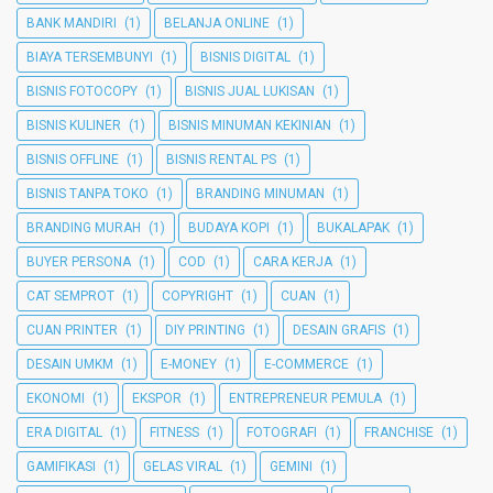
BANK MANDIRI
(1)
BELANJA ONLINE
(1)
BIAYA TERSEMBUNYI
(1)
BISNIS DIGITAL
(1)
BISNIS FOTOCOPY
(1)
BISNIS JUAL LUKISAN
(1)
BISNIS KULINER
(1)
BISNIS MINUMAN KEKINIAN
(1)
BISNIS OFFLINE
(1)
BISNIS RENTAL PS
(1)
BISNIS TANPA TOKO
(1)
BRANDING MINUMAN
(1)
BRANDING MURAH
(1)
BUDAYA KOPI
(1)
BUKALAPAK
(1)
BUYER PERSONA
(1)
COD
(1)
CARA KERJA
(1)
CAT SEMPROT
(1)
COPYRIGHT
(1)
CUAN
(1)
CUAN PRINTER
(1)
DIY PRINTING
(1)
DESAIN GRAFIS
(1)
DESAIN UMKM
(1)
E-MONEY
(1)
E-COMMERCE
(1)
EKONOMI
(1)
EKSPOR
(1)
ENTREPRENEUR PEMULA
(1)
ERA DIGITAL
(1)
FITNESS
(1)
FOTOGRAFI
(1)
FRANCHISE
(1)
GAMIFIKASI
(1)
GELAS VIRAL
(1)
GEMINI
(1)