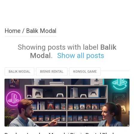
Home
/
Balik Modal
Showing posts with label
Balik
Modal
.
Show all posts
BALIK MODAL
BISNIS RENTAL
KONSOL GAME
MODAL USAHA
PLAYBOX PS3 PS4
TIPS BISNIS
USAHA KECIL