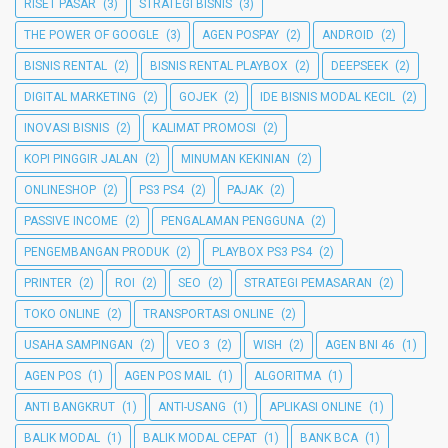
RISET PASAR
(3)
STRATEGI BISNIS
(3)
THE POWER OF GOOGLE
(3)
AGEN POSPAY
(2)
ANDROID
(2)
BISNIS RENTAL
(2)
BISNIS RENTAL PLAYBOX
(2)
DEEPSEEK
(2)
DIGITAL MARKETING
(2)
GOJEK
(2)
IDE BISNIS MODAL KECIL
(2)
INOVASI BISNIS
(2)
KALIMAT PROMOSI
(2)
KOPI PINGGIR JALAN
(2)
MINUMAN KEKINIAN
(2)
ONLINESHOP
(2)
PS3 PS4
(2)
PAJAK
(2)
PASSIVE INCOME
(2)
PENGALAMAN PENGGUNA
(2)
PENGEMBANGAN PRODUK
(2)
PLAYBOX PS3 PS4
(2)
PRINTER
(2)
ROI
(2)
SEO
(2)
STRATEGI PEMASARAN
(2)
TOKO ONLINE
(2)
TRANSPORTASI ONLINE
(2)
USAHA SAMPINGAN
(2)
VEO 3
(2)
WISH
(2)
AGEN BNI 46
(1)
AGEN POS
(1)
AGEN POS MAIL
(1)
ALGORITMA
(1)
ANTI BANGKRUT
(1)
ANTI-USANG
(1)
APLIKASI ONLINE
(1)
BALIK MODAL
(1)
BALIK MODAL CEPAT
(1)
BANK BCA
(1)