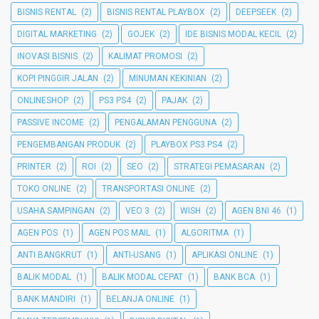
BISNIS RENTAL
(2)
BISNIS RENTAL PLAYBOX
(2)
DEEPSEEK
(2)
DIGITAL MARKETING
(2)
GOJEK
(2)
IDE BISNIS MODAL KECIL
(2)
INOVASI BISNIS
(2)
KALIMAT PROMOSI
(2)
KOPI PINGGIR JALAN
(2)
MINUMAN KEKINIAN
(2)
ONLINESHOP
(2)
PS3 PS4
(2)
PAJAK
(2)
PASSIVE INCOME
(2)
PENGALAMAN PENGGUNA
(2)
PENGEMBANGAN PRODUK
(2)
PLAYBOX PS3 PS4
(2)
PRINTER
(2)
ROI
(2)
SEO
(2)
STRATEGI PEMASARAN
(2)
TOKO ONLINE
(2)
TRANSPORTASI ONLINE
(2)
USAHA SAMPINGAN
(2)
VEO 3
(2)
WISH
(2)
AGEN BNI 46
(1)
AGEN POS
(1)
AGEN POS MAIL
(1)
ALGORITMA
(1)
ANTI BANGKRUT
(1)
ANTI-USANG
(1)
APLIKASI ONLINE
(1)
BALIK MODAL
(1)
BALIK MODAL CEPAT
(1)
BANK BCA
(1)
BANK MANDIRI
(1)
BELANJA ONLINE
(1)