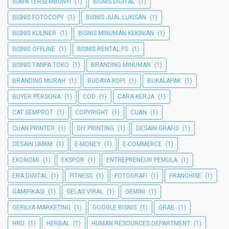
BIAYA TERSEMBUNYI
(1)
BISNIS DIGITAL
(1)
BISNIS FOTOCOPY
(1)
BISNIS JUAL LUKISAN
(1)
BISNIS KULINER
(1)
BISNIS MINUMAN KEKINIAN
(1)
BISNIS OFFLINE
(1)
BISNIS RENTAL PS
(1)
BISNIS TANPA TOKO
(1)
BRANDING MINUMAN
(1)
BRANDING MURAH
(1)
BUDAYA KOPI
(1)
BUKALAPAK
(1)
BUYER PERSONA
(1)
COD
(1)
CARA KERJA
(1)
CAT SEMPROT
(1)
COPYRIGHT
(1)
CUAN
(1)
CUAN PRINTER
(1)
DIY PRINTING
(1)
DESAIN GRAFIS
(1)
DESAIN UMKM
(1)
E-MONEY
(1)
E-COMMERCE
(1)
EKONOMI
(1)
EKSPOR
(1)
ENTREPRENEUR PEMULA
(1)
ERA DIGITAL
(1)
FITNESS
(1)
FOTOGRAFI
(1)
FRANCHISE
(1)
GAMIFIKASI
(1)
GELAS VIRAL
(1)
GEMINI
(1)
GERILYA MARKETING
(1)
GOOGLE BISNIS
(1)
GRAB
(1)
HRD
(1)
HERBAL
(1)
HUMAN RESOURCES DEPARTMENT
(1)