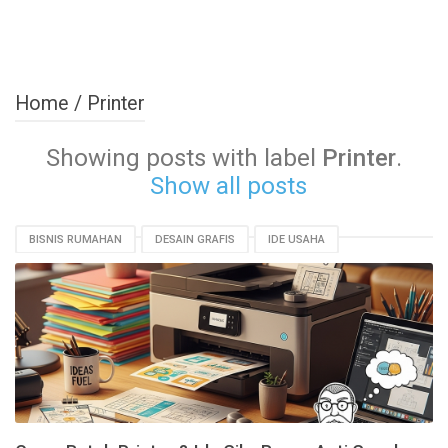
Home
/
Printer
Showing posts with label
Printer
.
Show all posts
BISNIS RUMAHAN
DESAIN GRAFIS
IDE USAHA
MODAL KECIL
PRINTER
UMKM
USAHA PERCETAKAN