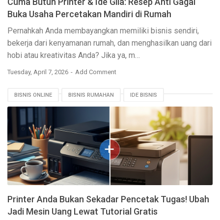
Cuma Butuh Printer & Ide Gila: Resep Anti Gagal
Buka Usaha Percetakan Mandiri di Rumah
Pernahkah Anda membayangkan memiliki bisnis sendiri,
bekerja dari kenyamanan rumah, dan menghasilkan uang dari
hobi atau kreativitas Anda? Jika ya, m…
Tuesday, April 7, 2026
Add Comment
BISNIS ONLINE
BISNIS RUMAHAN
IDE BISNIS
PELUANG USAHA
PENDAPATAN TAMBAHAN
PRINTER
TUTORIAL GRATIS
Printer Anda Bukan Sekadar Pencetak Tugas! Ubah
Jadi Mesin Uang Lewat Tutorial Gratis