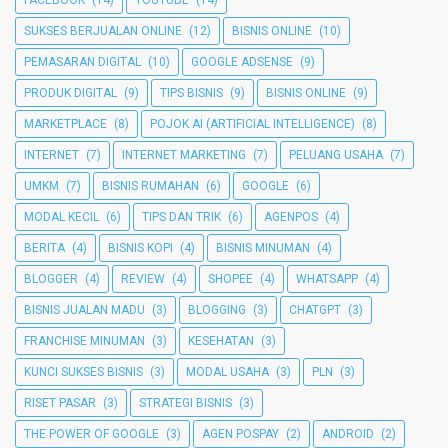
SUKSES BERJUALAN ONLINE
(12)
BISNIS ONLINE
(10)
PEMASARAN DIGITAL
(10)
GOOGLE ADSENSE
(9)
PRODUK DIGITAL
(9)
TIPS BISNIS
(9)
BISNIS ONLINE
(9)
MARKETPLACE
(8)
POJOK AI (ARTIFICIAL INTELLIGENCE)
(8)
INTERNET
(7)
INTERNET MARKETING
(7)
PELUANG USAHA
(7)
UMKM
(7)
BISNIS RUMAHAN
(6)
GOOGLE
(6)
MODAL KECIL
(6)
TIPS DAN TRIK
(6)
AGENPOS
(4)
BERITA
(4)
BISNIS KOPI
(4)
BISNIS MINUMAN
(4)
BLOGGER
(4)
REVIEW
(4)
SHOPEE
(4)
WHATSAPP
(4)
BISNIS JUALAN MADU
(3)
BLOGGING
(3)
CHATGPT
(3)
FRANCHISE MINUMAN
(3)
KESEHATAN
(3)
KUNCI SUKSES BISNIS
(3)
MODAL USAHA
(3)
PLN
(3)
RISET PASAR
(3)
STRATEGI BISNIS
(3)
THE POWER OF GOOGLE
(3)
AGEN POSPAY
(2)
ANDROID
(2)