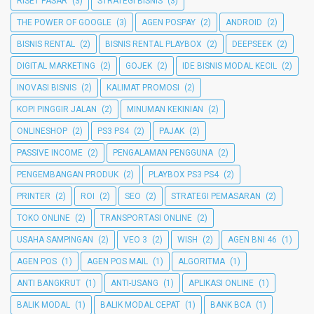
RISET PASAR
(3)
STRATEGI BISNIS
(3)
THE POWER OF GOOGLE
(3)
AGEN POSPAY
(2)
ANDROID
(2)
BISNIS RENTAL
(2)
BISNIS RENTAL PLAYBOX
(2)
DEEPSEEK
(2)
DIGITAL MARKETING
(2)
GOJEK
(2)
IDE BISNIS MODAL KECIL
(2)
INOVASI BISNIS
(2)
KALIMAT PROMOSI
(2)
KOPI PINGGIR JALAN
(2)
MINUMAN KEKINIAN
(2)
ONLINESHOP
(2)
PS3 PS4
(2)
PAJAK
(2)
PASSIVE INCOME
(2)
PENGALAMAN PENGGUNA
(2)
PENGEMBANGAN PRODUK
(2)
PLAYBOX PS3 PS4
(2)
PRINTER
(2)
ROI
(2)
SEO
(2)
STRATEGI PEMASARAN
(2)
TOKO ONLINE
(2)
TRANSPORTASI ONLINE
(2)
USAHA SAMPINGAN
(2)
VEO 3
(2)
WISH
(2)
AGEN BNI 46
(1)
AGEN POS
(1)
AGEN POS MAIL
(1)
ALGORITMA
(1)
ANTI BANGKRUT
(1)
ANTI-USANG
(1)
APLIKASI ONLINE
(1)
BALIK MODAL
(1)
BALIK MODAL CEPAT
(1)
BANK BCA
(1)