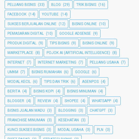
PELUANG BISNIS
(33)
BLOG
(29)
TRIK BISNIS
(16)
FACEBOOK
(14)
YOUTUBE
(14)
SUKSES BERJUALAN ONLINE
(12)
BISNIS ONLINE
(10)
PEMASARAN DIGITAL
(10)
GOOGLE ADSENSE
(9)
PRODUK DIGITAL
(9)
TIPS BISNIS
(9)
BISNIS ONLINE
(9)
MARKETPLACE
(8)
POJOK AI (ARTIFICIAL INTELLIGENCE)
(8)
INTERNET
(7)
INTERNET MARKETING
(7)
PELUANG USAHA
(7)
UMKM
(7)
BISNIS RUMAHAN
(6)
GOOGLE
(6)
MODAL KECIL
(6)
TIPS DAN TRIK
(6)
AGENPOS
(4)
BERITA
(4)
BISNIS KOPI
(4)
BISNIS MINUMAN
(4)
BLOGGER
(4)
REVIEW
(4)
SHOPEE
(4)
WHATSAPP
(4)
BISNIS JUALAN MADU
(3)
BLOGGING
(3)
CHATGPT
(3)
FRANCHISE MINUMAN
(3)
KESEHATAN
(3)
KUNCI SUKSES BISNIS
(3)
MODAL USAHA
(3)
PLN
(3)