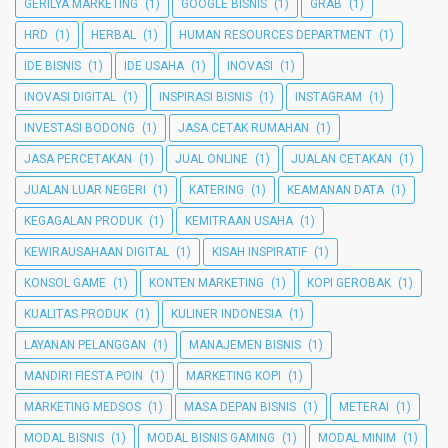
GERILYA MARKETING
(1)
GOOGLE BISNIS
(1)
GRAB
(1)
HRD
(1)
HERBAL
(1)
HUMAN RESOURCES DEPARTMENT
(1)
IDE BISNIS
(1)
IDE USAHA
(1)
INOVASI
(1)
INOVASI DIGITAL
(1)
INSPIRASI BISNIS
(1)
INSTAGRAM
(1)
INVESTASI BODONG
(1)
JASA CETAK RUMAHAN
(1)
JASA PERCETAKAN
(1)
JUAL ONLINE
(1)
JUALAN CETAKAN
(1)
JUALAN LUAR NEGERI
(1)
KATERING
(1)
KEAMANAN DATA
(1)
KEGAGALAN PRODUK
(1)
KEMITRAAN USAHA
(1)
KEWIRAUSAHAAN DIGITAL
(1)
KISAH INSPIRATIF
(1)
KONSOL GAME
(1)
KONTEN MARKETING
(1)
KOPI GEROBAK
(1)
KUALITAS PRODUK
(1)
KULINER INDONESIA
(1)
LAYANAN PELANGGAN
(1)
MANAJEMEN BISNIS
(1)
MANDIRI FIESTA POIN
(1)
MARKETING KOPI
(1)
MARKETING MEDSOS
(1)
MASA DEPAN BISNIS
(1)
METERAI
(1)
MODAL BISNIS
(1)
MODAL BISNIS GAMING
(1)
MODAL MINIM
(1)