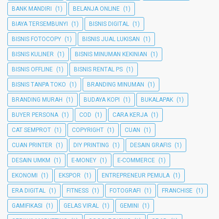
BANK MANDIRI
(1)
BELANJA ONLINE
(1)
BIAYA TERSEMBUNYI
(1)
BISNIS DIGITAL
(1)
BISNIS FOTOCOPY
(1)
BISNIS JUAL LUKISAN
(1)
BISNIS KULINER
(1)
BISNIS MINUMAN KEKINIAN
(1)
BISNIS OFFLINE
(1)
BISNIS RENTAL PS
(1)
BISNIS TANPA TOKO
(1)
BRANDING MINUMAN
(1)
BRANDING MURAH
(1)
BUDAYA KOPI
(1)
BUKALAPAK
(1)
BUYER PERSONA
(1)
COD
(1)
CARA KERJA
(1)
CAT SEMPROT
(1)
COPYRIGHT
(1)
CUAN
(1)
CUAN PRINTER
(1)
DIY PRINTING
(1)
DESAIN GRAFIS
(1)
DESAIN UMKM
(1)
E-MONEY
(1)
E-COMMERCE
(1)
EKONOMI
(1)
EKSPOR
(1)
ENTREPRENEUR PEMULA
(1)
ERA DIGITAL
(1)
FITNESS
(1)
FOTOGRAFI
(1)
FRANCHISE
(1)
GAMIFIKASI
(1)
GELAS VIRAL
(1)
GEMINI
(1)