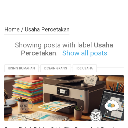
Home
/
Usaha Percetakan
Showing posts with label
Usaha
Percetakan
.
Show all posts
BISNIS RUMAHAN
DESAIN GRAFIS
IDE USAHA
MODAL KECIL
PRINTER
UMKM
USAHA PERCETAKAN