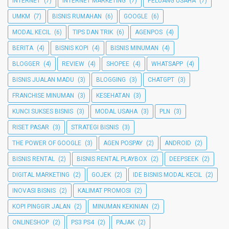
INTERNET
(7)
INTERNET MARKETING
(7)
PELUANG USAHA
(7)
UMKM
(7)
BISNIS RUMAHAN
(6)
GOOGLE
(6)
MODAL KECIL
(6)
TIPS DAN TRIK
(6)
AGENPOS
(4)
BERITA
(4)
BISNIS KOPI
(4)
BISNIS MINUMAN
(4)
BLOGGER
(4)
REVIEW
(4)
SHOPEE
(4)
WHATSAPP
(4)
BISNIS JUALAN MADU
(3)
BLOGGING
(3)
CHATGPT
(3)
FRANCHISE MINUMAN
(3)
KESEHATAN
(3)
KUNCI SUKSES BISNIS
(3)
MODAL USAHA
(3)
PLN
(3)
RISET PASAR
(3)
STRATEGI BISNIS
(3)
THE POWER OF GOOGLE
(3)
AGEN POSPAY
(2)
ANDROID
(2)
BISNIS RENTAL
(2)
BISNIS RENTAL PLAYBOX
(2)
DEEPSEEK
(2)
DIGITAL MARKETING
(2)
GOJEK
(2)
IDE BISNIS MODAL KECIL
(2)
INOVASI BISNIS
(2)
KALIMAT PROMOSI
(2)
KOPI PINGGIR JALAN
(2)
MINUMAN KEKINIAN
(2)
ONLINESHOP
(2)
PS3 PS4
(2)
PAJAK
(2)