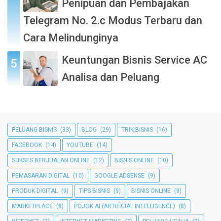
Penipuan dan Pembajakan
Telegram No. 2.c Modus Terbaru dan
Cara Melindunginya
Keuntungan Bisnis Service AC
Analisa dan Peluang
PELUANG BISNIS
(33)
BLOG
(29)
TRIK BISNIS
(16)
FACEBOOK
(14)
YOUTUBE
(14)
SUKSES BERJUALAN ONLINE
(12)
BISNIS ONLINE
(10)
PEMASARAN DIGITAL
(10)
GOOGLE ADSENSE
(9)
PRODUK DIGITAL
(9)
TIPS BISNIS
(9)
BISNIS ONLINE
(9)
MARKETPLACE
(8)
POJOK AI (ARTIFICIAL INTELLIGENCE)
(8)