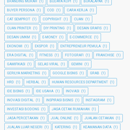
BRANDING MURAH
(1)
BUDAYA KOPI
(1)
BUKALAPAK
(1)
BUYER PERSONA
(1)
COD
(1)
CARA KERJA
(1)
CAT SEMPROT
(1)
COPYRIGHT
(1)
CUAN
(1)
CUAN PRINTER
(1)
DIY PRINTING
(1)
DESAIN GRAFIS
(1)
DESAIN UMKM
(1)
E-MONEY
(1)
E-COMMERCE
(1)
EKONOMI
(1)
EKSPOR
(1)
ENTREPRENEUR PEMULA
(1)
ERA DIGITAL
(1)
FITNESS
(1)
FOTOGRAFI
(1)
FRANCHISE
(1)
GAMIFIKASI
(1)
GELAS VIRAL
(1)
GEMINI
(1)
GERILYA MARKETING
(1)
GOOGLE BISNIS
(1)
GRAB
(1)
HRD
(1)
HERBAL
(1)
HUMAN RESOURCES DEPARTMENT
(1)
IDE BISNIS
(1)
IDE USAHA
(1)
INOVASI
(1)
INOVASI DIGITAL
(1)
INSPIRASI BISNIS
(1)
INSTAGRAM
(1)
INVESTASI BODONG
(1)
JASA CETAK RUMAHAN
(1)
JASA PERCETAKAN
(1)
JUAL ONLINE
(1)
JUALAN CETAKAN
(1)
JUALAN LUAR NEGERI
(1)
KATERING
(1)
KEAMANAN DATA
(1)