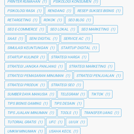
PRINTER RUMAHAN
(1)
PSIKOLOGI KONSUMEN
(1)
PSIKOLOGI RASA
(1)
RENDANG
(1)
RESEP SUKSES BISNIS
(1)
RETARGETING
(1)
ROKOK
(1)
SEO BLOG
(1)
SEO E-COMMERCE
(1)
SEO LOKAL
(1)
SEO MARKETING
(1)
SAAS
(1)
SENI DIGITAL
(1)
SERVICE AC
(1)
SIMULASI KEUNTUNGAN
(1)
STARTUP DIGITAL
(1)
STARTUP KULINER
(1)
STRATEGI HARGA
(1)
STRATEGI JANGKA PANJANG
(1)
STRATEGI MARKETING
(1)
STRATEGI PEMASARAN MINUMAN
(1)
STRATEGI PENJUALAN
(1)
STRATEGI PRODUK
(1)
STRATEGI SEO
(1)
SUMBER DAYA MANUSIA
(1)
TELEGRAM
(1)
TIKTOK
(1)
TIPS BISNIS GAMING
(1)
TIPS DESAIN
(1)
TIPS JUALAN MINUMAN
(1)
TOOLS
(1)
TRANSFER UANG
(1)
TUTORIAL GRATIS
(1)
UFC
(1)
UI/UX
(1)
UMKM MINUMAN
(1)
USAHA KECIL
(1)