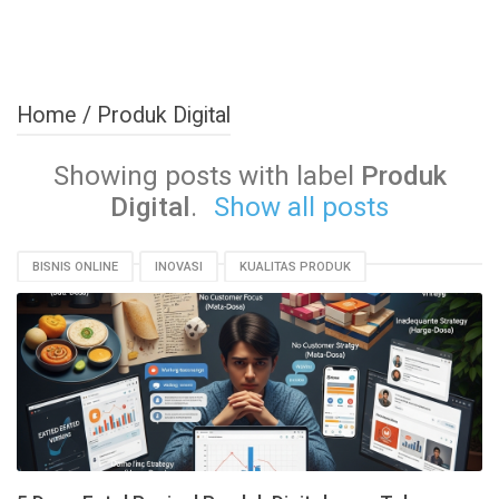
Home
/
Produk Digital
Showing posts with label
Produk
Digital
.
Show all posts
BISNIS ONLINE
INOVASI
KUALITAS PRODUK
LAYANAN PELANGGAN
PEMASARAN DIGITAL
PENGALAMAN PENGGUNA
PRODUK DIGITAL
RISET PASAR
SEO
TIPS BISNIS