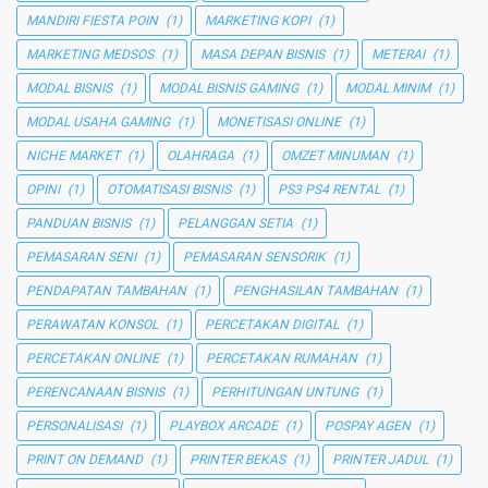
MANDIRI FIESTA POIN
(1)
MARKETING KOPI
(1)
MARKETING MEDSOS
(1)
MASA DEPAN BISNIS
(1)
METERAI
(1)
MODAL BISNIS
(1)
MODAL BISNIS GAMING
(1)
MODAL MINIM
(1)
MODAL USAHA GAMING
(1)
MONETISASI ONLINE
(1)
NICHE MARKET
(1)
OLAHRAGA
(1)
OMZET MINUMAN
(1)
OPINI
(1)
OTOMATISASI BISNIS
(1)
PS3 PS4 RENTAL
(1)
PANDUAN BISNIS
(1)
PELANGGAN SETIA
(1)
PEMASARAN SENI
(1)
PEMASARAN SENSORIK
(1)
PENDAPATAN TAMBAHAN
(1)
PENGHASILAN TAMBAHAN
(1)
PERAWATAN KONSOL
(1)
PERCETAKAN DIGITAL
(1)
PERCETAKAN ONLINE
(1)
PERCETAKAN RUMAHAN
(1)
PERENCANAAN BISNIS
(1)
PERHITUNGAN UNTUNG
(1)
PERSONALISASI
(1)
PLAYBOX ARCADE
(1)
POSPAY AGEN
(1)
PRINT ON DEMAND
(1)
PRINTER BEKAS
(1)
PRINTER JADUL
(1)