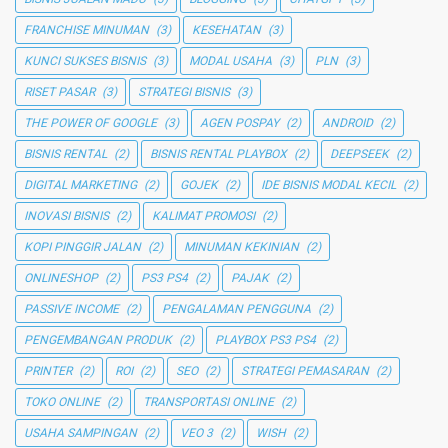
FRANCHISE MINUMAN
(3)
KESEHATAN
(3)
KUNCI SUKSES BISNIS
(3)
MODAL USAHA
(3)
PLN
(3)
RISET PASAR
(3)
STRATEGI BISNIS
(3)
THE POWER OF GOOGLE
(3)
AGEN POSPAY
(2)
ANDROID
(2)
BISNIS RENTAL
(2)
BISNIS RENTAL PLAYBOX
(2)
DEEPSEEK
(2)
DIGITAL MARKETING
(2)
GOJEK
(2)
IDE BISNIS MODAL KECIL
(2)
INOVASI BISNIS
(2)
KALIMAT PROMOSI
(2)
KOPI PINGGIR JALAN
(2)
MINUMAN KEKINIAN
(2)
ONLINESHOP
(2)
PS3 PS4
(2)
PAJAK
(2)
PASSIVE INCOME
(2)
PENGALAMAN PENGGUNA
(2)
PENGEMBANGAN PRODUK
(2)
PLAYBOX PS3 PS4
(2)
PRINTER
(2)
ROI
(2)
SEO
(2)
STRATEGI PEMASARAN
(2)
TOKO ONLINE
(2)
TRANSPORTASI ONLINE
(2)
USAHA SAMPINGAN
(2)
VEO 3
(2)
WISH
(2)