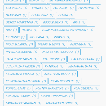
EKONOMI
(1)
EKSPOR
(1)
ENTREPRENEUR PEMULA
(1)
ERA DIGITAL
(1)
FITNESS
(1)
FOTOGRAFI
(1)
FRANCHISE
(1)
GAMIFIKASI
(1)
GELAS VIRAL
(1)
GEMINI
(1)
GERILYA MARKETING
(1)
GOOGLE BISNIS
(1)
GRAB
(1)
HRD
(1)
HERBAL
(1)
HUMAN RESOURCES DEPARTMENT
(1)
IDE BISNIS
(1)
IDE USAHA
(1)
INOVASI
(1)
INOVASI DIGITAL
(1)
INSPIRASI BISNIS
(1)
INSTAGRAM
(1)
INVESTASI BODONG
(1)
JASA CETAK RUMAHAN
(1)
JASA PERCETAKAN
(1)
JUAL ONLINE
(1)
JUALAN CETAKAN
(1)
JUALAN LUAR NEGERI
(1)
KATERING
(1)
KEAMANAN DATA
(1)
KEGAGALAN PRODUK
(1)
KEMITRAAN USAHA
(1)
KEWIRAUSAHAAN DIGITAL
(1)
KISAH INSPIRATIF
(1)
KONSOL GAME
(1)
KONTEN MARKETING
(1)
KOPI GEROBAK
(1)
KUALITAS PRODUK
(1)
KULINER INDONESIA
(1)
LAYANAN PELANGGAN
(1)
MANAJEMEN BISNIS
(1)