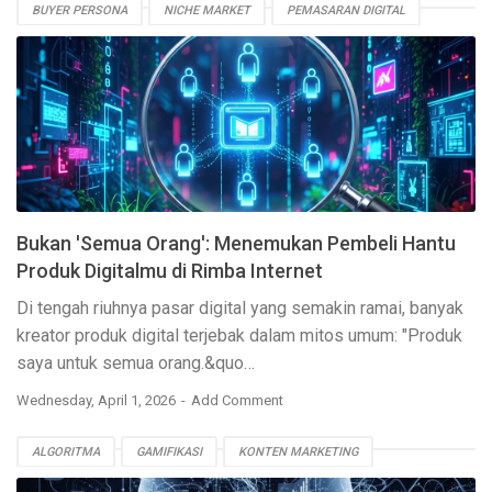
BUYER PERSONA
NICHE MARKET
PEMASARAN DIGITAL
PRODUK DIGITAL
RISET PASAR
STRATEGI SEO
Bukan 'Semua Orang': Menemukan Pembeli Hantu
Produk Digitalmu di Rimba Internet
Di tengah riuhnya pasar digital yang semakin ramai, banyak
kreator produk digital terjebak dalam mitos umum:
"Produk
saya untuk semua orang.&quo…
Wednesday, April 1, 2026
Add Comment
ALGORITMA
GAMIFIKASI
KONTEN MARKETING
PEMASARAN DIGITAL
PERSONALISASI
PRODUK DIGITAL