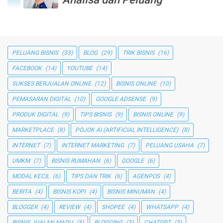
PELUANG BISNIS
(33)
BLOG
(29)
TRIK BISNIS
(16)
FACEBOOK
(14)
YOUTUBE
(14)
SUKSES BERJUALAN ONLINE
(12)
BISNIS ONLINE
(10)
PEMASARAN DIGITAL
(10)
GOOGLE ADSENSE
(9)
PRODUK DIGITAL
(9)
TIPS BISNIS
(9)
BISNIS ONLINE
(9)
MARKETPLACE
(8)
POJOK AI (ARTIFICIAL INTELLIGENCE)
(8)
INTERNET
(7)
INTERNET MARKETING
(7)
PELUANG USAHA
(7)
UMKM
(7)
BISNIS RUMAHAN
(6)
GOOGLE
(6)
MODAL KECIL
(6)
TIPS DAN TRIK
(6)
AGENPOS
(4)
BERITA
(4)
BISNIS KOPI
(4)
BISNIS MINUMAN
(4)
BLOGGER
(4)
REVIEW
(4)
SHOPEE
(4)
WHATSAPP
(4)
BISNIS JUALAN MADU
(3)
BLOGGING
(3)
CHATGPT
(3)