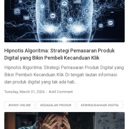
RETARGETING
SEO
STRATEGI MARKETING
UI/UX
Hipnotis Algoritma: Strategi Pemasaran Produk
Digital yang Bikin Pembeli Kecanduan Klik
Hipnotis Algoritma: Strategi Pemasaran Produk Digital yang
Bikin Pembeli Kecanduan Klik Di tengah lautan informasi
dan produk digital yang tak ada hab…
Tuesday, March 31, 2026
Add Comment
BISNIS ONLINE
KEGAGALAN PRODUK
KEWIRAUSAHAAN DIGITAL
PEMASARAN DIGITAL
PENGALAMAN PENGGUNA
PRODUK DIGITAL
RISET PASAR
STRATEGI PRODUK