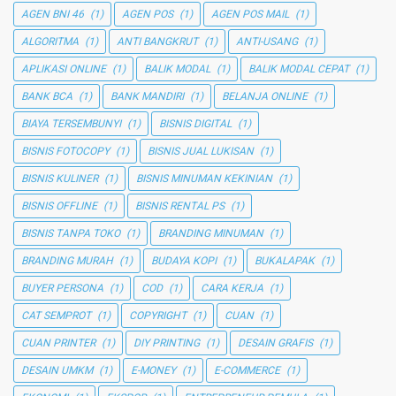
AGEN BNI 46
(1)
AGEN POS
(1)
AGEN POS MAIL
(1)
ALGORITMA
(1)
ANTI BANGKRUT
(1)
ANTI-USANG
(1)
APLIKASI ONLINE
(1)
BALIK MODAL
(1)
BALIK MODAL CEPAT
(1)
BANK BCA
(1)
BANK MANDIRI
(1)
BELANJA ONLINE
(1)
BIAYA TERSEMBUNYI
(1)
BISNIS DIGITAL
(1)
BISNIS FOTOCOPY
(1)
BISNIS JUAL LUKISAN
(1)
BISNIS KULINER
(1)
BISNIS MINUMAN KEKINIAN
(1)
BISNIS OFFLINE
(1)
BISNIS RENTAL PS
(1)
BISNIS TANPA TOKO
(1)
BRANDING MINUMAN
(1)
BRANDING MURAH
(1)
BUDAYA KOPI
(1)
BUKALAPAK
(1)
BUYER PERSONA
(1)
COD
(1)
CARA KERJA
(1)
CAT SEMPROT
(1)
COPYRIGHT
(1)
CUAN
(1)
CUAN PRINTER
(1)
DIY PRINTING
(1)
DESAIN GRAFIS
(1)
DESAIN UMKM
(1)
E-MONEY
(1)
E-COMMERCE
(1)