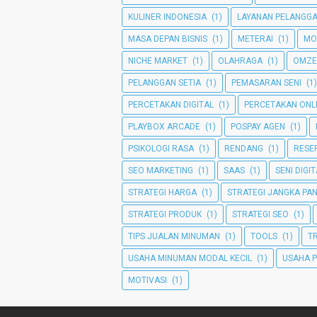
KULINER INDONESIA
(1)
LAYANAN PELANGG
MASA DEPAN BISNIS
(1)
METERAI
(1)
MO
NICHE MARKET
(1)
OLAHRAGA
(1)
OMZE
PELANGGAN SETIA
(1)
PEMASARAN SENI
(1)
PERCETAKAN DIGITAL
(1)
PERCETAKAN ONL
PLAYBOX ARCADE
(1)
POSPAY AGEN
(1)
PSIKOLOGI RASA
(1)
RENDANG
(1)
RESEP
SEO MARKETING
(1)
SAAS
(1)
SENI DIGI
STRATEGI HARGA
(1)
STRATEGI JANGKA PA
STRATEGI PRODUK
(1)
STRATEGI SEO
(1)
TIPS JUALAN MINUMAN
(1)
TOOLS
(1)
T
USAHA MINUMAN MODAL KECIL
(1)
USAHA 
MOTIVASI
(1)