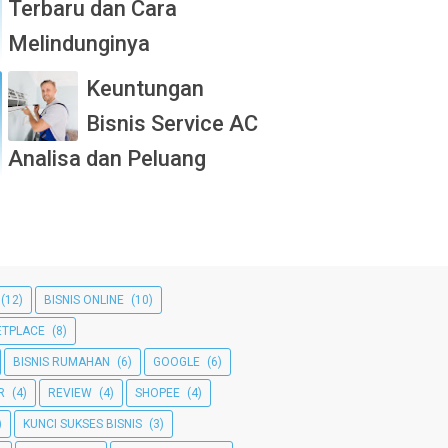
Terbaru dan Cara
Melindunginya
Keuntungan
Bisnis Service AC
Analisa dan Peluang
(12)
BISNIS ONLINE
(10)
TPLACE
(8)
BISNIS RUMAHAN
(6)
GOOGLE
(6)
R
(4)
REVIEW
(4)
SHOPEE
(4)
)
KUNCI SUKSES BISNIS
(3)