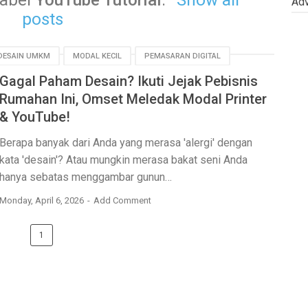
label
YouTube Tutorial
.
Show all
Adv
posts
DESAIN UMKM
MODAL KECIL
PEMASARAN DIGITAL
Gagal Paham Desain? Ikuti Jejak Pebisnis
TUBE TUTORIAL
Rumahan Ini, Omset Meledak Modal Printer
& YouTube!
Berapa banyak dari Anda yang merasa 'alergi' dengan
kata 'desain'? Atau mungkin merasa bakat seni Anda
hanya sebatas menggambar gunun…
Monday, April 6, 2026
Add Comment
1