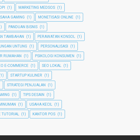
OPI
(1)
MARKETING MEDSOS
(1)
SAHA GAMING
(1)
MONETISASI ONLINE
(1)
1)
PANDUAN BISNIS
(1)
AN TAMBAHAN
(1)
PERAWATAN KONSOL
(1)
TUNGAN UNTUNG
(1)
PERSONALISASI
(1)
ER RUMAHAN
(1)
PSIKOLOGI KONSUMEN
(1)
EO E-COMMERCE
(1)
SEO LOKAL
(1)
(1)
STARTUP KULINER
(1)
)
STRATEGI PENJUALAN
(1)
GAMING
(1)
TIPS DESAIN
(1)
MINUMAN
(1)
USAHA KECIL
(1)
 TUTORIAL
(1)
KANTOR POS
(1)