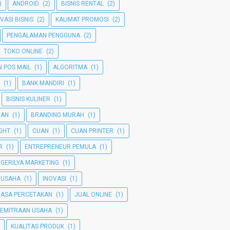
)
ANDROID
(2)
BISNIS RENTAL
(2)
VASI BISNIS
(2)
KALIMAT PROMOSI
(2)
PENGALAMAN PENGGUNA
(2)
TOKO ONLINE
(2)
 POS MAIL
(1)
ALGORITMA
(1)
(1)
BANK MANDIRI
(1)
BISNIS KULINER
(1)
MAN
(1)
BRANDING MURAH
(1)
GHT
(1)
CUAN
(1)
CUAN PRINTER
(1)
R
(1)
ENTREPRENEUR PEMULA
(1)
GERILYA MARKETING
(1)
 USAHA
(1)
INOVASI
(1)
JASA PERCETAKAN
(1)
JUAL ONLINE
(1)
KEMITRAAN USAHA
(1)
KUALITAS PRODUK
(1)