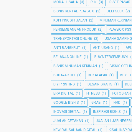
MODAL USAHA
(3)
PLN
(3)
RISET PASAR
BISNIS RENTAL PLAYBOX
(2)
DEEPSEEK
(2)
KOPI PINGGIR JALAN
(2)
MINUMAN KEKINIAN
PENGEMBANGAN PRODUK
(2)
PLAYBOX PS3
TRANSPORTASI ONLINE
(2)
USAHA SAMPIN
ANTI BANGKRUT
(1)
ANTI-USANG
(1)
APL
BELANJA ONLINE
(1)
BIAYA TERSEMBUNYI
(
BISNIS MINUMAN KEKINIAN
(1)
BISNIS OFFLI
BUDAYA KOPI
(1)
BUKALAPAK
(1)
BUYER
DIY PRINTING
(1)
DESAIN GRAFIS
(1)
DES
ERA DIGITAL
(1)
FITNESS
(1)
FOTOGRAFI
GOOGLE BISNIS
(1)
GRAB
(1)
HRD
(1)
INOVASI DIGITAL
(1)
INSPIRASI BISNIS
(1)
JUALAN CETAKAN
(1)
JUALAN LUAR NEGERI
KEWIRAUSAHAAN DIGITAL
(1)
KISAH INSPIRA