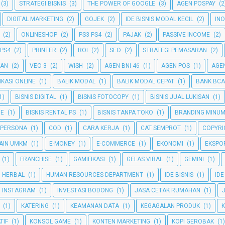
(3)
STRATEGI BISNIS
(3)
THE POWER OF GOOGLE
(3)
AGEN POSPAY
(2
DIGITAL MARKETING
(2)
GOJEK
(2)
IDE BISNIS MODAL KECIL
(2)
INO
(2)
ONLINESHOP
(2)
PS3 PS4
(2)
PAJAK
(2)
PASSIVE INCOME
(2)
 PS4
(2)
PRINTER
(2)
ROI
(2)
SEO
(2)
STRATEGI PEMASARAN
(2)
GAN
(2)
VEO 3
(2)
WISH
(2)
AGEN BNI 46
(1)
AGEN POS
(1)
AGEN
IKASI ONLINE
(1)
BALIK MODAL
(1)
BALIK MODAL CEPAT
(1)
BANK BCA
1)
BISNIS DIGITAL
(1)
BISNIS FOTOCOPY
(1)
BISNIS JUAL LUKISAN
(1)
NE
(1)
BISNIS RENTAL PS
(1)
BISNIS TANPA TOKO
(1)
BRANDING MINU
 PERSONA
(1)
COD
(1)
CARA KERJA
(1)
CAT SEMPROT
(1)
COPYRI
AIN UMKM
(1)
E-MONEY
(1)
E-COMMERCE
(1)
EKONOMI
(1)
EKSPO
(1)
FRANCHISE
(1)
GAMIFIKASI
(1)
GELAS VIRAL
(1)
GEMINI
(1)
HERBAL
(1)
HUMAN RESOURCES DEPARTMENT
(1)
IDE BISNIS
(1)
IDE
INSTAGRAM
(1)
INVESTASI BODONG
(1)
JASA CETAK RUMAHAN
(1)
(1)
KATERING
(1)
KEAMANAN DATA
(1)
KEGAGALAN PRODUK
(1)
TIF
(1)
KONSOL GAME
(1)
KONTEN MARKETING
(1)
KOPI GEROBAK
(1)