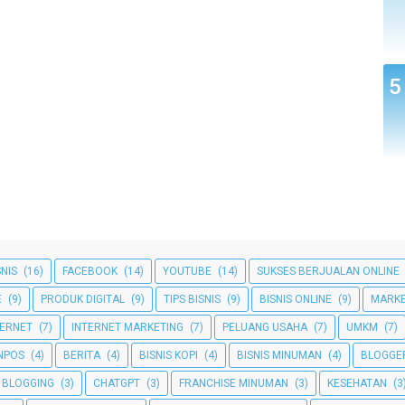
SNIS
(16)
FACEBOOK
(14)
YOUTUBE
(14)
SUKSES BERJUALAN ONLINE
E
(9)
PRODUK DIGITAL
(9)
TIPS BISNIS
(9)
BISNIS ONLINE
(9)
MARKE
TERNET
(7)
INTERNET MARKETING
(7)
PELUANG USAHA
(7)
UMKM
(7)
NPOS
(4)
BERITA
(4)
BISNIS KOPI
(4)
BISNIS MINUMAN
(4)
BLOGGE
BLOGGING
(3)
CHATGPT
(3)
FRANCHISE MINUMAN
(3)
KESEHATAN
(3