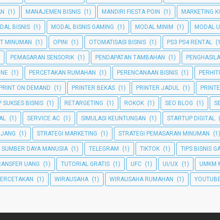
AN
(1)
MANAJEMEN BISNIS
(1)
MANDIRI FIESTA POIN
(1)
MARKETING K
DAL BISNIS
(1)
MODAL BISNIS GAMING
(1)
MODAL MINIM
(1)
MODAL U
T MINUMAN
(1)
OPINI
(1)
OTOMATISASI BISNIS
(1)
PS3 PS4 RENTAL
(
PEMASARAN SENSORIK
(1)
PENDAPATAN TAMBAHAN
(1)
PENGHASIL
INE
(1)
PERCETAKAN RUMAHAN
(1)
PERENCANAAN BISNIS
(1)
PERHI
PRINT ON DEMAND
(1)
PRINTER BEKAS
(1)
PRINTER JADUL
(1)
PRINT
 SUKSES BISNIS
(1)
RETARGETING
(1)
ROKOK
(1)
SEO BLOG
(1)
S
TAL
(1)
SERVICE AC
(1)
SIMULASI KEUNTUNGAN
(1)
STARTUP DIGITAL
NJANG
(1)
STRATEGI MARKETING
(1)
STRATEGI PEMASARAN MINUMAN
(1
SUMBER DAYA MANUSIA
(1)
TELEGRAM
(1)
TIKTOK
(1)
TIPS BISNIS 
RANSFER UANG
(1)
TUTORIAL GRATIS
(1)
UFC
(1)
UI/UX
(1)
UMKM 
PERCETAKAN
(1)
WIRAUSAHA
(1)
WIRAUSAHA RUMAHAN
(1)
YOUTUBE