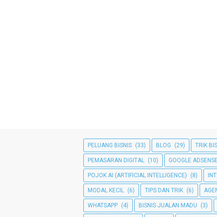
PELUANG BISNIS
(33)
BLOG
(29)
TRIK BI
PEMASARAN DIGITAL
(10)
GOOGLE ADSENS
POJOK AI (ARTIFICIAL INTELLIGENCE)
(8)
IN
MODAL KECIL
(6)
TIPS DAN TRIK
(6)
AGE
WHATSAPP
(4)
BISNIS JUALAN MADU
(3)