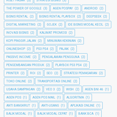
RISET PASAR
(3)
STRATEGI BISNIS
(3)
THE POWER OF GOOGLE
(3)
AGEN POSPAY
(2)
ANDROID
(2)
BISNIS RENTAL
(2)
BISNIS RENTAL PLAYBOX
(2)
DEEPSEEK
(2)
DIGITAL MARKETING
(2)
GOJEK
(2)
IDE BISNIS MODAL KECIL
(2)
INOVASI BISNIS
(2)
KALIMAT PROMOSI
(2)
KOPI PINGGIR JALAN
(2)
MINUMAN KEKINIAN
(2)
ONLINESHOP
(2)
PS3 PS4
(2)
PAJAK
(2)
PASSIVE INCOME
(2)
PENGALAMAN PENGGUNA
(2)
PENGEMBANGAN PRODUK
(2)
PLAYBOX PS3 PS4
(2)
PRINTER
(2)
ROI
(2)
SEO
(2)
STRATEGI PEMASARAN
(2)
TOKO ONLINE
(2)
TRANSPORTASI ONLINE
(2)
USAHA SAMPINGAN
(2)
VEO 3
(2)
WISH
(2)
AGEN BNI 46
(1)
AGEN POS
(1)
AGEN POS MAIL
(1)
ALGORITMA
(1)
ANTI BANGKRUT
(1)
ANTI-USANG
(1)
APLIKASI ONLINE
(1)
BALIK MODAL
(1)
BALIK MODAL CEPAT
(1)
BANK BCA
(1)