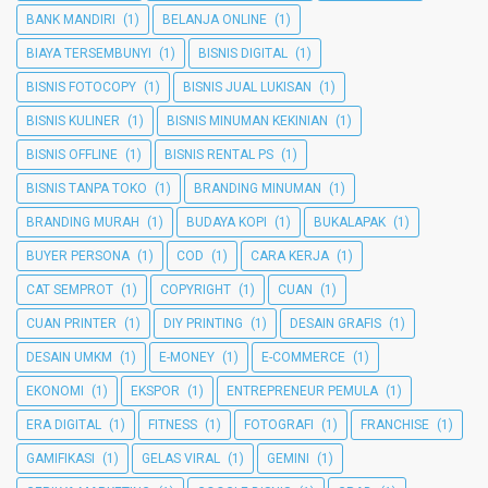
BANK MANDIRI
(1)
BELANJA ONLINE
(1)
BIAYA TERSEMBUNYI
(1)
BISNIS DIGITAL
(1)
BISNIS FOTOCOPY
(1)
BISNIS JUAL LUKISAN
(1)
BISNIS KULINER
(1)
BISNIS MINUMAN KEKINIAN
(1)
BISNIS OFFLINE
(1)
BISNIS RENTAL PS
(1)
BISNIS TANPA TOKO
(1)
BRANDING MINUMAN
(1)
BRANDING MURAH
(1)
BUDAYA KOPI
(1)
BUKALAPAK
(1)
BUYER PERSONA
(1)
COD
(1)
CARA KERJA
(1)
CAT SEMPROT
(1)
COPYRIGHT
(1)
CUAN
(1)
CUAN PRINTER
(1)
DIY PRINTING
(1)
DESAIN GRAFIS
(1)
DESAIN UMKM
(1)
E-MONEY
(1)
E-COMMERCE
(1)
EKONOMI
(1)
EKSPOR
(1)
ENTREPRENEUR PEMULA
(1)
ERA DIGITAL
(1)
FITNESS
(1)
FOTOGRAFI
(1)
FRANCHISE
(1)
GAMIFIKASI
(1)
GELAS VIRAL
(1)
GEMINI
(1)