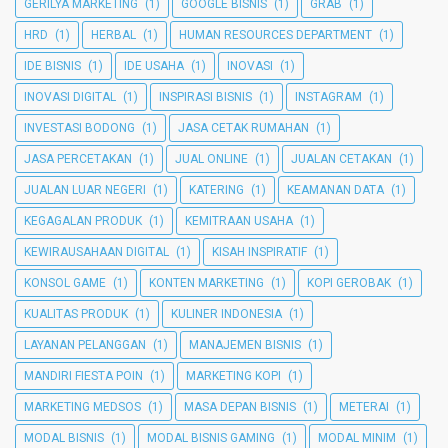
GERILYA MARKETING
(1)
GOOGLE BISNIS
(1)
GRAB
(1)
HRD
(1)
HERBAL
(1)
HUMAN RESOURCES DEPARTMENT
(1)
IDE BISNIS
(1)
IDE USAHA
(1)
INOVASI
(1)
INOVASI DIGITAL
(1)
INSPIRASI BISNIS
(1)
INSTAGRAM
(1)
INVESTASI BODONG
(1)
JASA CETAK RUMAHAN
(1)
JASA PERCETAKAN
(1)
JUAL ONLINE
(1)
JUALAN CETAKAN
(1)
JUALAN LUAR NEGERI
(1)
KATERING
(1)
KEAMANAN DATA
(1)
KEGAGALAN PRODUK
(1)
KEMITRAAN USAHA
(1)
KEWIRAUSAHAAN DIGITAL
(1)
KISAH INSPIRATIF
(1)
KONSOL GAME
(1)
KONTEN MARKETING
(1)
KOPI GEROBAK
(1)
KUALITAS PRODUK
(1)
KULINER INDONESIA
(1)
LAYANAN PELANGGAN
(1)
MANAJEMEN BISNIS
(1)
MANDIRI FIESTA POIN
(1)
MARKETING KOPI
(1)
MARKETING MEDSOS
(1)
MASA DEPAN BISNIS
(1)
METERAI
(1)
MODAL BISNIS
(1)
MODAL BISNIS GAMING
(1)
MODAL MINIM
(1)