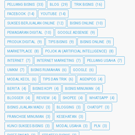
PELUANG BISNIS
(33)
BLOG
(29)
TRIK BISNIS
(16)
FACEBOOK
(14)
YOUTUBE
(14)
SUKSES BERJUALAN ONLINE
(12)
BISNIS ONLINE
(10)
PEMASARAN DIGITAL
(10)
GOOGLE ADSENSE
(9)
PRODUK DIGITAL
(9)
TIPS BISNIS
(9)
BISNIS ONLINE
(9)
MARKETPLACE
(8)
POJOK AI (ARTIFICIAL INTELLIGENCE)
(8)
INTERNET
(7)
INTERNET MARKETING
(7)
PELUANG USAHA
(7)
UMKM
(7)
BISNIS RUMAHAN
(6)
GOOGLE
(6)
MODAL KECIL
(6)
TIPS DAN TRIK
(6)
AGENPOS
(4)
BERITA
(4)
BISNIS KOPI
(4)
BISNIS MINUMAN
(4)
BLOGGER
(4)
REVIEW
(4)
SHOPEE
(4)
WHATSAPP
(4)
BISNIS JUALAN MADU
(3)
BLOGGING
(3)
CHATGPT
(3)
FRANCHISE MINUMAN
(3)
KESEHATAN
(3)
KUNCI SUKSES BISNIS
(3)
MODAL USAHA
(3)
PLN
(3)